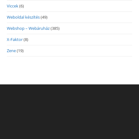
Viccek
(6)
Weboldal készítés
(49)
Webshop – Webáruház
(385)
X-Faktor
(8)
Zene
(19)