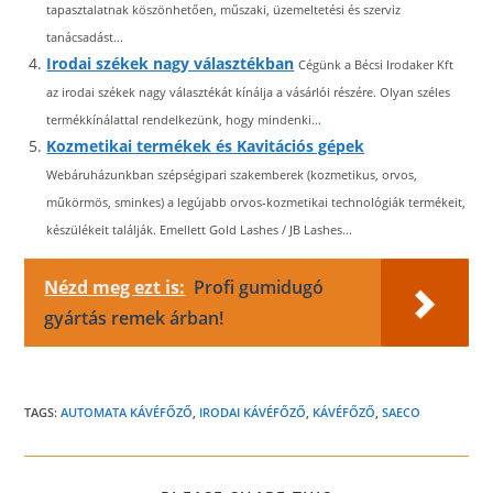
tapasztalatnak köszönhetően, műszaki, üzemeltetési és szerviz
tanácsadást...
Irodai székek nagy választékban
Cégünk a Bécsi Irodaker Kft
az irodai székek nagy választékát kínálja a vásárlói részére. Olyan széles
termékkínálattal rendelkezünk, hogy mindenki...
Kozmetikai termékek és Kavitációs gépek
Webáruházunkban szépségipari szakemberek (kozmetikus, orvos,
műkörmös, sminkes) a legújabb orvos-kozmetikai technológiák termékeit,
készülékeit találják. Emellett Gold Lashes / JB Lashes...
Nézd meg ezt is:
Profi gumidugó
gyártás remek árban!
TAGS:
AUTOMATA KÁVÉFŐZŐ
,
IRODAI KÁVÉFŐZŐ
,
KÁVÉFŐZŐ
,
SAECO