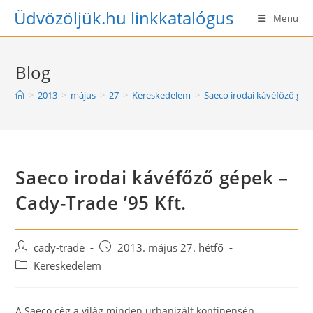
Skip
Üdvözöljük.hu linkkatalógus
Menu
to
content
Blog
>
2013
>
május
>
27
>
Kereskedelem
>
Saeco irodai kávéfőző gépe
Saeco irodai kávéfőző gépek –
Cady-Trade ’95 Kft.
Post
Post
cady-trade
2013. május 27. hétfő
author:
published:
Post
Kereskedelem
category:
A Saeco cég a világ minden urbanizált kontinensén