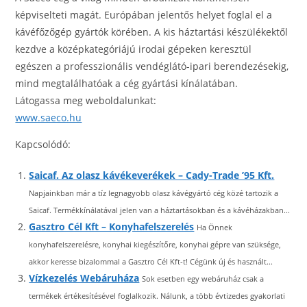
képviselteti magát. Európában jelentős helyet foglal el a
kávéfőzőgép gyártók körében. A kis háztartási készülékektől
kezdve a középkategóriájú irodai gépeken keresztül
egészen a professzionális vendéglátó-ipari berendezésekig,
mind megtalálhatóak a cég gyártási kínálatában.
Látogassa meg weboldalunkat:
www.saeco.hu
Kapcsolódó:
Saicaf. Az olasz kávékeverékek – Cady-Trade ’95 Kft.
Napjainkban már a tíz legnagyobb olasz kávégyártó cég közé tartozik a
Saicaf. Termékkínálatával jelen van a háztartásokban és a kávéházakban...
Gasztro Cél Kft – Konyhafelszerelés
Ha Önnek
konyhafelszerelésre, konyhai kiegészítőre, konyhai gépre van szüksége,
akkor keresse bizalommal a Gasztro Cél Kft-t! Cégünk új és használt...
Vízkezelés Webáruháza
Sok esetben egy webáruház csak a
termékek értékesítésével foglalkozik. Nálunk, a több évtizedes gyakorlati