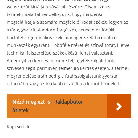
választékát kínálja a vásárlói részére. Olyan széles
termékkínálattal rendelkezünk, hogy mindenki
megtalálhatja a számára megfelelő irodai széket, legyen az
akár egyszerű standard forgószék, kényelmes főnöki
bőrfotel, ergonómikus szék, manager szék, térdeplő és
munkaszék egyaránt. Többféle méret és színváltozat, illetve
technikai felszerelésű székek közül lehet választani.
Amennyiben kérdés merülne fel, ügyfélszolgálatunk
szívesen segít bármilyen felmerülő kérdés esetén, a termék
megrendelése után pedig a futárszolgálatunk gyorsan
otthonába vagy az irodájába szállítja a kívánt terméket.
Nézd meg ezt is:
Raklapbútor
ötletek
Kapcsolódó: