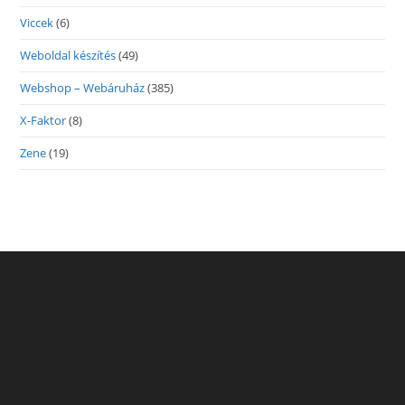
Viccek
(6)
Weboldal készítés
(49)
Webshop – Webáruház
(385)
X-Faktor
(8)
Zene
(19)