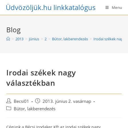
Skip
Üdvözöljük.hu linkkatalógus
Menu
to
content
Blog
>
2013
>
június
>
2
>
Bútor, lakberendezés
>
Irodai székek nagy 
Irodai székek nagy
választékban
Post
Post
Becsi01
2013. június 2. vasárnap
author:
published:
Post
Bútor, lakberendezés
category:
Cégünk a Bécsi Irodaker Kft az irodai székek nagy