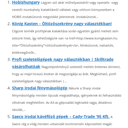
Hobishungary
Legyen szó akár műhelyasztalról vagy operatív- vagy
vezetői munkahely kialakításról vállalati vagy otthoni környezetben a
HOBIS irodabútorok megoldást jelentenek. Irodabútorok...
König Kasten – Öltözőszekrény nagy választékban!
Cégünk termék profiljának kialakítása során egyetlen gyártó mellett sem
tettünk hitet, így lehetőségünk van <a href=http://www.konigkasten.hu
title=”Öltözőszekrény”>öltözőszekrények</a>, fémbútorok, irattartók,
értékmegőrzők...
Profi szeletelőgépek nagy választékban | Skilltrade
vásárolhatóak
Nagyteljesítményű szeletelő mellett érdemes dönteni,
hogy az majd hosszú éveken át megszolgálja az árát. Megbízható, profi
szeletelőgépek nagy választékban |...
Sharp irodai fénymásológép
Nálunk a Sharp irodai
fénymásológép minden típusát megtalálhatja, igényeknek és felhasználási
céloknak megfelelően. Az A3-as gépcsalád legkisebb tagja, általános
iskolák,...
Saeco irodai kávéfőző gépek – Cady-Trade ’95 Kft.
A
Saeco cég a világ minden urbanizált kontinensén képviselteti magát.