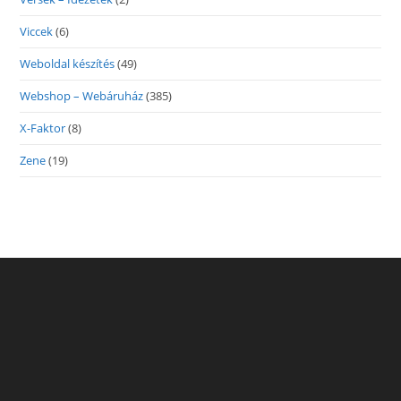
Viccek
(6)
Weboldal készítés
(49)
Webshop – Webáruház
(385)
X-Faktor
(8)
Zene
(19)