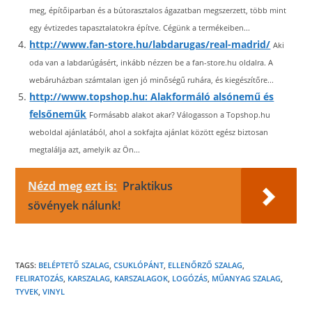
meg, építőiparban és a bútorasztalos ágazatban megszerzett, több mint
egy évtizedes tapasztalatokra építve. Cégünk a termékeiben...
http://www.fan-store.hu/labdarugas/real-madrid/
Aki
oda van a labdarúgásért, inkább nézzen be a fan-store.hu oldalra. A
webáruházban számtalan igen jó minőségű ruhára, és kiegészítőre...
http://www.topshop.hu: Alakformáló alsónemű és
felsőneműk
Formásabb alakot akar? Válogasson a Topshop.hu
weboldal ajánlatából, ahol a sokfajta ajánlat között egész biztosan
megtalálja azt, amelyik az Ön...
Nézd meg ezt is:
Praktikus
sövények nálunk!
TAGS:
BELÉPTETŐ SZALAG
,
CSUKLÓPÁNT
,
ELLENŐRZŐ SZALAG
,
FELIRATOZÁS
,
KARSZALAG
,
KARSZALAGOK
,
LOGÓZÁS
,
MŰANYAG SZALAG
,
TYVEK
,
VINYL