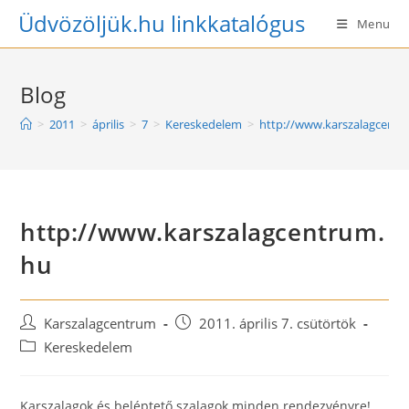
Skip
Üdvözöljük.hu linkkatalógus
Menu
to
content
Blog
>
2011
>
április
>
7
>
Kereskedelem
>
http://www.karszalagcent
http://www.karszalagcentrum.
hu
Post
Post
Karszalagcentrum
2011. április 7. csütörtök
author:
published:
Post
Kereskedelem
category:
Karszalagok és beléptető szalagok minden rendezvényre!