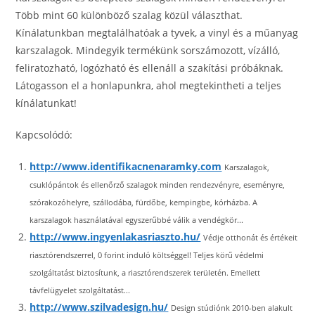
Több mint 60 különböző szalag közül választhat.
Kínálatunkban megtalálhatóak a tyvek, a vinyl és a műanyag
karszalagok. Mindegyik termékünk sorszámozott, vízálló,
feliratozható, logózható és ellenáll a szakítási próbáknak.
Látogasson el a honlapunkra, ahol megtekintheti a teljes
kínálatunkat!
Kapcsolódó:
http://www.identifikacnenaramky.com
Karszalagok,
csuklópántok és ellenőrző szalagok minden rendezvényre, eseményre,
szórakozóhelyre, szállodába, fürdőbe, kempingbe, kórházba. A
karszalagok használatával egyszerűbbé válik a vendégkör...
http://www.ingyenlakasriaszto.hu/
Védje otthonát és értékeit
riasztórendszerrel, 0 forint induló költséggel! Teljes körű védelmi
szolgáltatást biztosítunk, a riasztórendszerek területén. Emellett
távfelügyelet szolgáltatást...
http://www.szilvadesign.hu/
Design stúdiónk 2010-ben alakult