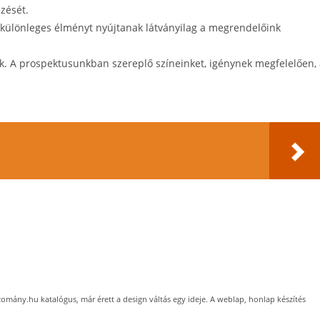
ezését.
 különleges élményt nyújtanak látványilag a megrendelőink
uk. A prospektusunkban szereplő színeinket, igénynek megfelelően,
bizomány.hu katalógus, már érett a design váltás egy ideje. A weblap, honlap készítés