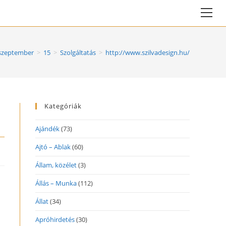
Vie
web
Me
szeptember
>
15
>
Szolgáltatás
>
http://www.szilvadesign.hu/
Kategóriák
Ajándék
(73)
Ajtó – Ablak
(60)
Állam, közélet
(3)
Állás – Munka
(112)
Állat
(34)
Apróhirdetés
(30)