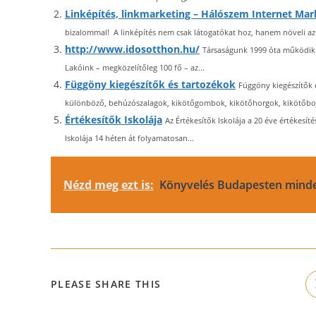
Linképítés, linkmarketing – Hálószem Internet Mar
bizalommal! A linképítés nem csak látogatókat hoz, hanem növeli az 
http://www.idosotthon.hu/
Társaságunk 1999 óta működik 
Lakóink – megközelítőleg 100 fő – az...
Függöny kiegészítők és tartozékok
Függöny kiegészítők 
különböző, behúzószalagok, kikötőgombok, kikötőhorgok, kikötőbojt
Értékesítők Iskolája
Az Értékesítők Iskolája a 20 éve értékesít
Iskolája 14 héten át folyamatosan...
Nézd meg ezt is:
Könyvelés Budapesten minde
SHARE
PLEASE SHARE THIS
THIS