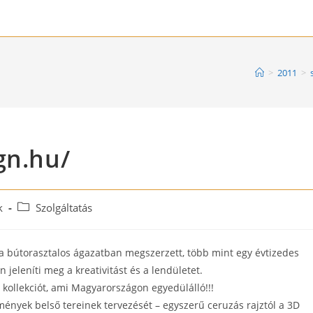
>
2011
>
gn.hu/
Post
k
Szolgáltatás
category:
a bútorasztalos ágazatban megszerzett, több mint egy évtizedes
jeleníti meg a kreativitást és a lendületet.
kollekciót, ami Magyarországon egyedülálló!!!
mények belső tereinek tervezését – egyszerű ceruzás rajztól a 3D