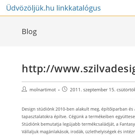
Skip
Üdvözöljük.hu linkkatalógus
to
content
Blog
http://www.szilvadesi
Post
Post
molnartimot
2011. szeptember 15. csütörtö
author:
published:
Design stúdiónk 2010-ben alakult meg, építőiparban és 
tapasztalatokra építve. Cégünk a termékeiben együttesen 
Stúdiónk bemutatja legújabb termékcsaládját, a Fantasy 
Vállaljuk magánlakások, irodák, üzlethelyiségek és intéz