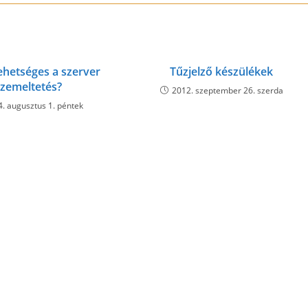
new
new
new
new
new
new
new
new
new
n
window
window
window
window
window
window
window
window
window
w
ehetséges a szerver
Tűzjelző készülékek
zemeltetés?
2012. szeptember 26. szerda
. augusztus 1. péntek