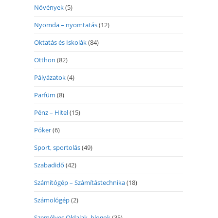
Növények
(5)
Nyomda – nyomtatás
(12)
Oktatás és Iskolák
(84)
Otthon
(82)
Pályázatok
(4)
Parfüm
(8)
Pénz – Hitel
(15)
Póker
(6)
Sport, sportolás
(49)
Szabadidő
(42)
Számítógép – Számítástechnika
(18)
Számológép
(2)
Személyes Oldalak, blogok
(35)