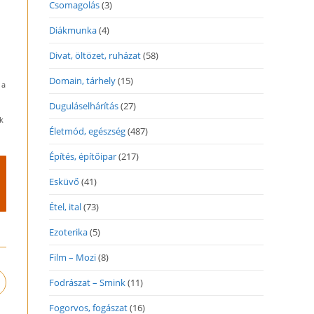
Csomagolás
(3)
Diákmunka
(4)
Divat, öltözet, ruházat
(58)
Domain, tárhely
(15)
 a
Duguláselhárítás
(27)
k
Életmód, egészség
(487)
Építés, építőipar
(217)
Esküvő
(41)
Étel, ital
(73)
Ezoterika
(5)
Film – Mozi
(8)
Fodrászat – Smink
(11)
pens
n
Fogorvos, fogászat
(16)