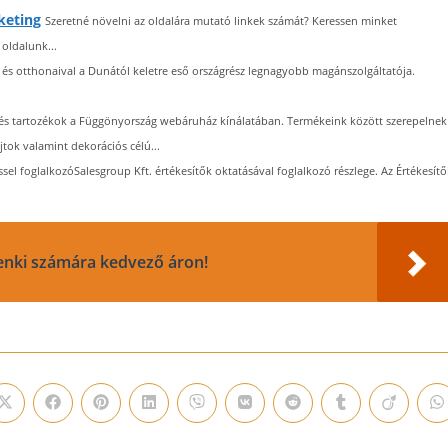
keting
Szeretné növelni az oldalára mutató linkek számát? Keressen minket
oldalunk...
és otthonaival a Dunától keletre eső országrész legnagyobb magánszolgáltatója.
és tartozékok a Függönyország webáruház kínálatában. Termékeink között szerepelnek
ok valamint dekorációs célú...
éssel foglalkozóSalesgroup Kft. értékesítők oktatásával foglalkozó részlege. Az Értékesítő
nki számára kedvező áron!
Opens
Opens
Opens
Opens
Opens
Opens
Opens
Opens
Opens
O
in
in
in
in
in
in
in
in
in
i
a
a
a
a
a
a
a
a
a
a