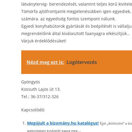
látványtervig- berendezését, valamint teljes körű kivitel
Tömörfa ajtófrontjaink megjelenésükben igen egyediek,
számára. az egyediség fontos szempont nálunk.
Egyedi konyhabútorok gyártását és beépítését is vállalj
megrendelőink által kiválasztott faanyagra elkészítjük…
Várjuk érdeklődésüket!
Nézd meg ezt is:
Logótervezés
Gyöngyös
Kossuth Lajos út 13.
Tel.: 36-37/312-326
Kapcsolódó:
Megújult a bizomány.hu katalógus!
Éjjel „átöltözött” a 
weboldalam kinézetét kapta meg,...