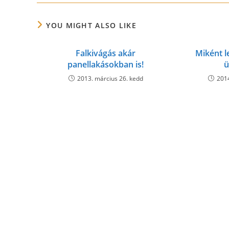
CONTENT
YOU MIGHT ALSO LIKE
Falkivágás akár
Miként l
panellakásokban is!
ü
2013. március 26. kedd
2014