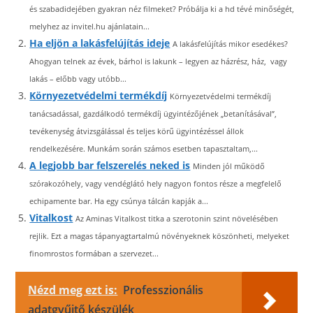
és szabadidejében gyakran néz filmeket? Próbálja ki a hd tévé minőségét,
melyhez az invitel.hu ajánlatain...
Ha eljön a lakásfelújítás ideje
A lakásfelújítás mikor esedékes?
Ahogyan telnek az évek, bárhol is lakunk – legyen az házrész, ház, vagy
lakás – előbb vagy utóbb...
Környezetvédelmi termékdíj
Környezetvédelmi termékdíj
tanácsadással, gazdálkodó termékdíj ügyintézőjének „betanításával”,
tevékenység átvizsgálással és teljes körű ügyintézéssel állok
rendelkezésére. Munkám során számos esetben tapasztaltam,...
A legjobb bar felszerelés neked is
Minden jól működő
szórakozóhely, vagy vendéglátó hely nagyon fontos része a megfelelő
echipamente bar. Ha egy csúnya tálcán kapják a...
Vitalkost
Az Aminas Vitalkost titka a szerotonin szint növelésében
rejlik. Ezt a magas tápanyagtartalmú növényeknek köszönheti, melyeket
finomrostos formában a szervezet...
Nézd meg ezt is:
Professzionális
adatgyűjtő készülék