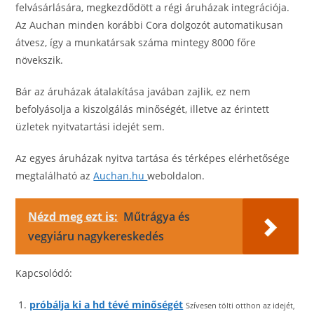
felvásárlására, megkezdődött a régi áruházak integrációja.
Az Auchan minden korábbi Cora dolgozót automatikusan
átvesz, így a munkatársak száma mintegy 8000 főre
növekszik.
Bár az áruházak átalakítása javában zajlik, ez nem
befolyásolja a kiszolgálás minőségét, illetve az érintett
üzletek nyitvatartási idejét sem.
Az egyes áruházak nyitva tartása és térképes elérhetősége
megtalálható az
Auchan.hu
weboldalon.
Nézd meg ezt is:
Műtrágya és
vegyiáru nagykereskedés
Kapcsolódó:
próbálja ki a hd tévé minőségét
Szívesen tölti otthon az idejét,