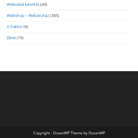
Weboldal készítés
(49)
Webshop – Webáruház
(385)
X-Faktor
(8)
Zene
(19)
Copyright - OceanWP Theme by OceanWP