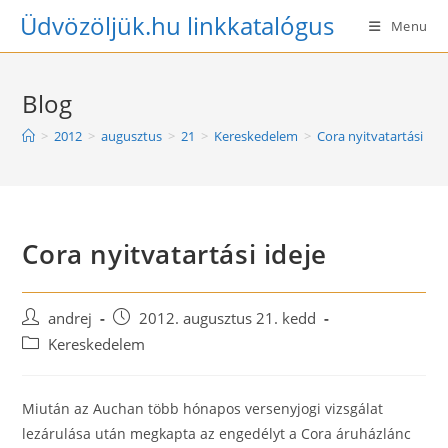
Skip
Üdvözöljük.hu linkkatalógus
Menu
to
content
Blog
>
2012
>
augusztus
>
21
>
Kereskedelem
>
Cora nyitvatartási ide
Cora nyitvatartási ideje
Post
Post
andrej
2012. augusztus 21. kedd
author:
published:
Post
Kereskedelem
category:
Miután az Auchan több hónapos versenyjogi vizsgálat
lezárulása után megkapta az engedélyt a Cora áruházlánc