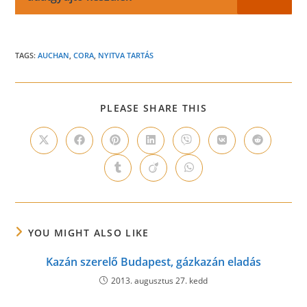
TAGS:
AUCHAN
,
CORA
,
NYITVA TARTÁS
SHARE
PLEASE SHARE THIS
THIS
CONTENT
Opens
Opens
Opens
Opens
Opens
Opens
Opens
in
in
in
in
in
in
in
a
a
a
a
a
a
a
Opens
Opens
Opens
new
new
new
new
new
new
new
in
in
in
window
window
window
window
window
window
window
a
a
a
new
new
new
window
window
window
YOU MIGHT ALSO LIKE
Kazán szerelő Budapest, gázkazán eladás
2013. augusztus 27. kedd