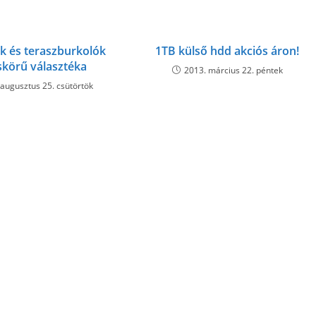
k és teraszburkolók
1TB külső hdd akciós áron!
skörű választéka
2013. március 22. péntek
 augusztus 25. csütörtök