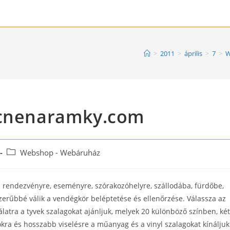
>
2011
>
április
>
7
>
W
acnenaramky.com
Post
Webshop - Webáruház
category:
 rendezvényre, eseményre, szórakozóhelyre, szállodába, fürdőbe,
erűbbé válik a vendégkör beléptetése és ellenőrzése. Válassza az
atra a tyvek szalagokat ajánljuk, melyek 20 különböző színben, két
kra és hosszabb viselésre a műanyag és a vinyl szalagokat kínáljuk