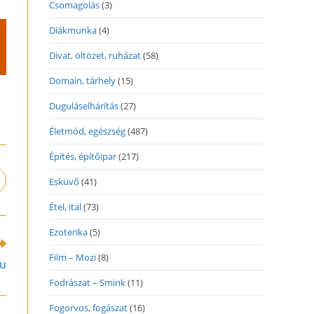
Csomagolás
(3)
Diákmunka
(4)
Divat, öltözet, ruházat
(58)
Domain, tárhely
(15)
Duguláselhárítás
(27)
Életmód, egészség
(487)
Építés, építőipar
(217)
Esküvő
(41)
pens
n
Étel, ital
(73)
ew
indow
Ezoterika
(5)
Film – Mozi
(8)
hu
Fodrászat – Smink
(11)
Fogorvos, fogászat
(16)