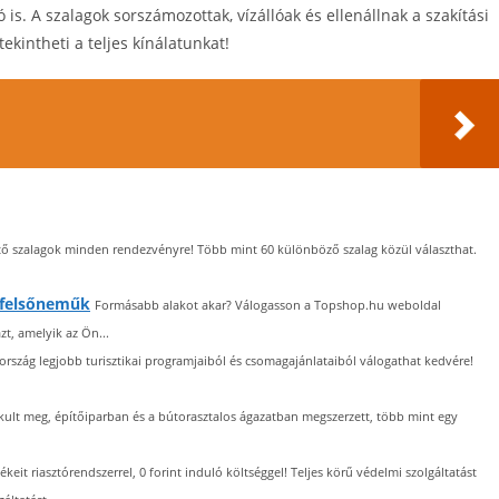
is. A szalagok sorszámozottak, vízállóak és ellenállnak a szakítási
kintheti a teljes kínálatunkat!
tő szalagok minden rendezvényre! Több mint 60 különböző szalag közül választhat.
 felsőneműk
Formásabb alakot akar? Válogasson a Topshop.hu weboldal
zt, amelyik az Ön...
ország legjobb turisztikai programjaiból és csomagajánlataiból válogathat kedvére!
ult meg, építőiparban és a bútorasztalos ágazatban megszerzett, több mint egy
ékeit riasztórendszerrel, 0 forint induló költséggel! Teljes körű védelmi szolgáltatást