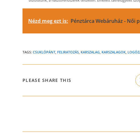
biztosítunk, a riasztórendszerek területén. Emellett távfelügyelet szolg
Nézd meg ezt is:
Pénztárca Webáruház - Női pé
TAGS:
CSUKLÓPÁNT
,
FELIRATOZÁS
,
KARSZALAG
,
KARSZALAGOK
,
LOGÓZ
SHARE
PLEASE SHARE THIS
THIS
CONTENT
Read
more
articles