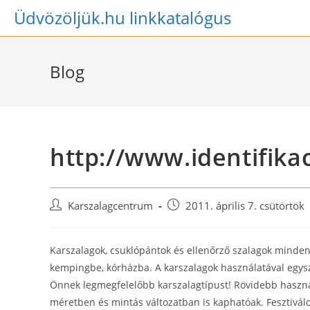
Skip
Üdvözöljük.hu linkkatalógus
to
content
Blog
http://www.identifik
Post
Post
Karszalagcentrum
2011. április 7. csütörtök
author:
published:
Karszalagok, csuklópántok és ellenőrző szalagok minden
kempingbe, kórházba. A karszalagok használatával egysz
Önnek legmegfelelőbb karszalagtípust! Rövidebb használ
méretben és mintás változatban is kaphatóak. Fesztiválo