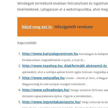
Mindegyik termékünk kiválóan feliratozható és logózható 
kísérleteknek. Látogasson el a webshopunkba, ahol megte
Nézd meg ezt is:
Hőszigetelő rendszer
Kapcsolódó:
http://www.karszalagcentrum.hu
Karszalagok és belépte
Kínálatunkban megtalálhatóak a tyvek, a vinyl és...
http://www.topshop.hu: Alakformáló alsónemű és
ajánlatából, ahol a sokfajta ajánlat között egész biztosan megtalálja a
http://www.netszallas.hu
Utazás – Üdülés jó áron, a Magyar
Magyarország és más európai országok különböző...
http://www.szilvadesign.hu/
Design stúdiónk 2010-ben alak
évtizedes tapasztalatokra építve. Cégünk a termékeiben...
http://www.ingyenlakasriaszto.hu/
Védje otthonát és ért