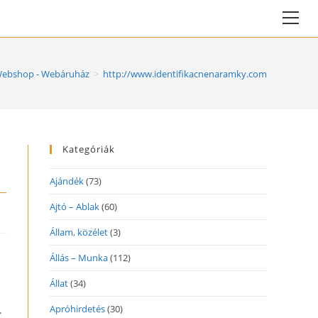
Vie
web
Me
ebshop - Webáruház
>
http://www.identifikacnenaramky.com
Kategóriák
Ajándék
(73)
Ajtó – Ablak
(60)
Állam, közélet
(3)
Állás – Munka
(112)
Állat
(34)
Apróhirdetés
(30)
.