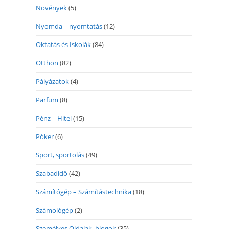
Növények
(5)
Nyomda – nyomtatás
(12)
Oktatás és Iskolák
(84)
Otthon
(82)
Pályázatok
(4)
Parfüm
(8)
Pénz – Hitel
(15)
Póker
(6)
Sport, sportolás
(49)
Szabadidő
(42)
Számítógép – Számítástechnika
(18)
Számológép
(2)
Személyes Oldalak, blogok
(35)