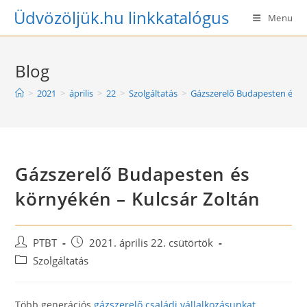
Skip
Üdvözöljük.hu linkkatalógus
Menu
to
content
Blog
>
2021
>
április
>
22
>
Szolgáltatás
>
Gázszerelő Budapesten és kö
Gázszerelő Budapesten és
környékén – Kulcsár Zoltán
Post
Post
PTBT
2021. április 22. csütörtök
author:
published:
Post
Szolgáltatás
category:
Több generációs
gázszerelő családi vállalkozásunkat