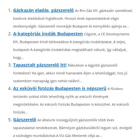
Gázkazán eladás, gázszerelő
Az Rm-Gáz kft. gázkazán szereléssel,
kazánok eladásával foglalkozik. Hosszú évek tapasztalatával végzi
tevékenységét. Gázszerelő munkáját Budapest és környékén ajánlja az...
A-kategóriás irodák Budapesten
Cégünk, a CE Developments
Kft. Budapesten kínál bérbeadásra A-kategóriás irodaházakat. A teljes,
budapesti A-kategóriás irodakínálat megtalálható nálunk, így vállaljuk,
hogy...
Tapasztalt gázszerelő itt!
Rábukkan a legjobb gázszerelő
hirdetésre? Ha igen, akkor minél hamarabb éljen a lehetőséggel, hisz jó
szakembert manapság igen nehéz találni!...
Az esküvői fotózás Budapesten is népszerű
A főváros
területén sokkal több lehetőség nyílik az esküvői élmények
megörökítésére. Az esküvői fotózás Budapesten is készülhet. Az esküvői
fotózás...
Gázszerelő
Az általunk összegyűjtött gázszerelők több éves
tapasztalattal rendelkeznek. Bármilyen gázkészülékről legyen szó, elvégzik
a szükséges munkálatokat.A Víz-Gáz Mesterek célja az...