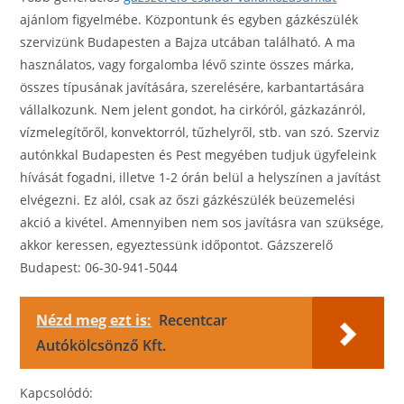
ajánlom figyelmébe. Központunk és egyben gázkészülék
szervizünk Budapesten a Bajza utcában található. A ma
használatos, vagy forgalomba lévő szinte összes márka,
összes típusának javítására, szerelésére, karbantartására
vállalkozunk. Nem jelent gondot, ha cirkóról, gázkazánról,
vízmelegítőről, konvektorról, tűzhelyről, stb. van szó. Szerviz
autónkkal Budapesten és Pest megyében tudjuk ügyfeleink
hívását fogadni, illetve 1-2 órán belül a helyszínen a javítást
elvégezni. Ez alól, csak az őszi gázkészülék beüzemelési
akció a kivétel. Amennyiben nem sos javításra van szüksége,
akkor keressen, egyeztessünk időpontot. Gázszerelő
Budapest: 06-30-941-5044
Nézd meg ezt is:
Recentcar
Autókölcsönző Kft.
Kapcsolódó: