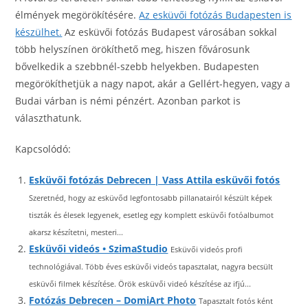
élmények megörökítésére.
Az esküvői fotózás Budapesten is
készülhet.
Az esküvői fotózás Budapest városában sokkal
több helyszínen örökíthető meg, hiszen fővárosunk
bővelkedik a szebbnél-szebb helyekben. Budapesten
megörökíthetjük a nagy napot, akár a Gellért-hegyen, vagy a
Budai várban is némi pénzért. Azonban parkot is
választhatunk.
Kapcsolódó:
Esküvői fotózás Debrecen | Vass Attila esküvői fotós
Szeretnéd, hogy az esküvőd legfontosabb pillanatairól készült képek
tiszták és élesek legyenek, esetleg egy komplett esküvői fotóalbumot
akarsz készítetni, mesteri...
Esküvői videós • SzimaStudio
Esküvői videós profi
technológiával. Több éves esküvői videós tapasztalat, nagyra becsült
esküvői filmek készítése. Örök esküvői videó készítése az ifjú...
Fotózás Debrecen – DomiArt Photo
Tapasztalt fotós ként