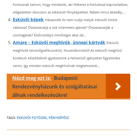
fontosnak tartom, hogy mindenki, aki felkeres a fotózással kapcsolatban,
elégedetten távozzon az elkészült fényképekkel. Nálam nincs akadály,...
Esküvői képek
Házasodik és nem tudja melyik esküvői fotóst
válassza? Összezavarja a sok internetes ajánlat? Összezavarják a
csomagárak? Elsőosztályú minőséget akar de...
Amare – Esküvői meghívók, ünnepi kártyák
Esküvői
meghívók tervezőgrafikusoktól, illusztrátoroktól! Az esküvői meghívó
kollekció készítésénél igyekeztünk a felmerülő igényeket figyelembe
venni, így minden esküvői meghívónak megterveztük...
Nézd meg ezt is:
Budapesti
Rendezvényházunk és szolgáltatásai
állnak rendelkezésükre!
TAGS:
ESKÜVŐI FOTÓZÁS
,
FÉNYKÉPÉSZ