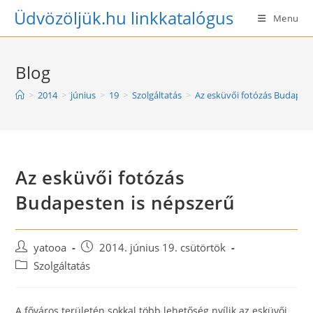
Skip
Üdvözöljük.hu linkkatalógus
Menu
to
content
Blog
>
2014
>
június
>
19
>
Szolgáltatás
>
Az esküvői fotózás Budapest
Az esküvői fotózás
Budapesten is népszerű
Post
Post
yatooa
2014. június 19. csütörtök
author:
published:
Post
Szolgáltatás
category:
A főváros területén sokkal több lehetőség nyílik az esküvői