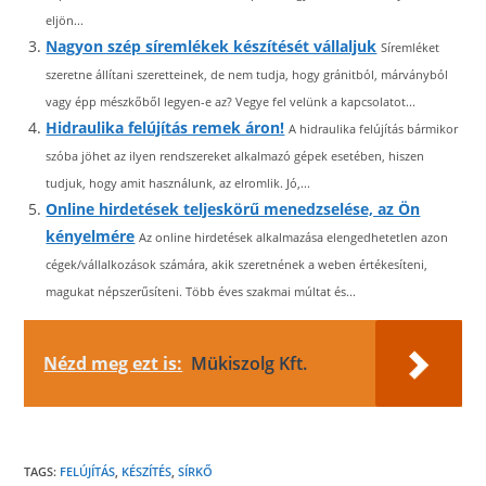
eljön...
Nagyon szép síremlékek készítését vállaljuk
Síremléket
szeretne állítani szeretteinek, de nem tudja, hogy gránitból, márványból
vagy épp mészkőből legyen-e az? Vegye fel velünk a kapcsolatot...
Hidraulika felújítás remek áron!
A hidraulika felújítás bármikor
szóba jöhet az ilyen rendszereket alkalmazó gépek esetében, hiszen
tudjuk, hogy amit használunk, az elromlik. Jó,...
Online hirdetések teljeskörű menedzselése, az Ön
kényelmére
Az online hirdetések alkalmazása elengedhetetlen azon
cégek/vállalkozások számára, akik szeretnének a weben értékesíteni,
magukat népszerűsíteni. Több éves szakmai múltat és...
Nézd meg ezt is:
Mükiszolg Kft.
TAGS:
FELÚJÍTÁS
,
KÉSZÍTÉS
,
SÍRKŐ