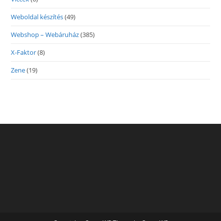
Weboldal készítés
(49)
Webshop – Webáruház
(385)
X-Faktor
(8)
Zene
(19)