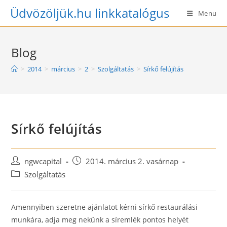
Skip
Üdvözöljük.hu linkkatalógus
Menu
to
content
Blog
>
2014
>
március
>
2
>
Szolgáltatás
>
Sírkő felújítás
Sírkő felújítás
Post
Post
ngwcapital
2014. március 2. vasárnap
author:
published:
Post
Szolgáltatás
category:
Amennyiben szeretne ajánlatot kérni sírkő restaurálási
munkára, adja meg nekünk a síremlék pontos helyét