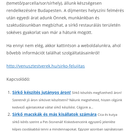
(temető/parcella/sor/sírhely), állunk készségesen
rendelkezésére Budapesten. A díjmentes helyszíni felmérés
után egyedi árat adunk Önnek, munkánkban és
szaktudásunkban megbízhat, a sírkő restaurálás területén
sokéves gyakorlat van már a hátunk mögött.
Ha ennyi nem elég, akkor kattintson a weboldalunkra, ahol
bővebb információt találhat szolgáltatásainkról!
http://venusztestverek.hu/sirko-felujitas
Kapcsolódó:
Sírkő készítés jutányos áron!
Sírkő készítés megfizethető áron!
Szeretnél jó áron sírkövet készíttetni? Nálunk megteheted, hiszen cégünk
kedvező ajánlatokkal vállal sírkő készítést. Cégünk a...
Sírkő macskák és más kisállatok számára
Cica és kutya
sírkő kérés szerint a Pet-Stonenál! Kiskedvenceink egyszerű jelenléte
képes csodásabbá tenni a mindennapokat. Egyszer azonban sajnálatosan