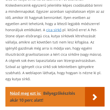
Kiskedvenceink egyszerű jelenléte képes csodásabbá tenni
a mindennapokat. Egyszer azonban sajnálatosan eljön az az
idő, amikor itt hagynak bennünket. Ilyen esetben az
egyetlen amit tehetünk, hogy a létező legjobb módszerrel
honoráljuk emléküket. A
cica sírkő
pl. kitűnő erre! A Pet-
Stone olyan elsőrangú cica, kutya sírkövek létrehozását
vállalja, amikre azt követően tuti nem lesz kifogása. Az
igénylő gazdinak még arra is módja van, hogy egyéni
illusztrációt gravítoztasson a kért cica sírkőre (vagy másra).
A cégnek sok éves tapasztalata van lézergravírozásban.
Szóval az igényelt cica sírkő sok tekintetben igényekre
szabható. A weblapon láthatja, hogy hogyan is nézne ki pl.
egy kutya sírkő.
Nézd meg ezt is:
Bélyegzőkészítés
akár 10 perc alatt!