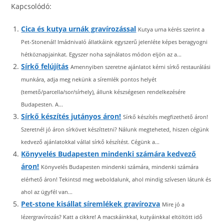
Kapcsolódó:
Cica és kutya urnák gravírozással
Kutya urna kérés szerint a
Pet-Stonenál! Imádnivaló állatkáink egyszerű jelenléte képes beragyogni
hétköznapjainkat. Egyszer noha sajnálatos módon eljön az a...
Sírkő felújítás
Amennyiben szeretne ajánlatot kérni sírkő restaurálási
munkára, adja meg nekünk a síremlék pontos helyét
(temető/parcella/sor/sírhely), állunk készségesen rendelkezésére
Budapesten. A...
Sírkő készítés jutányos áron!
Sírkő készítés megfizethető áron!
Szeretnél jó áron sírkövet készíttetni? Nálunk megteheted, hiszen cégünk
kedvező ajánlatokkal vállal sírkő készítést. Cégünk a...
Könyvelés Budapesten mindenki számára kedvező
áron!
Könyvelés Budapesten mindenki számára, mindenki számára
elérhető áron! Tekintsd meg weboldalunk, ahol mindig szívesen látunk és
ahol az ügyfél van...
Pet-stone kisállat síremlékek gravírozva
Mire jó a
lézergravírozás? Katt a cikkre! A macskáinkkal, kutyáinkkal eltöltött idő