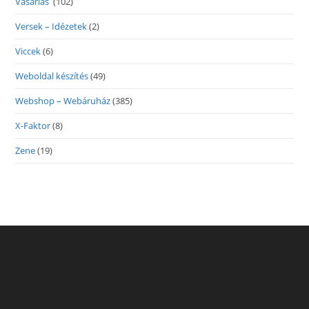
Vásárlás
(102)
Versek – Idézetek
(2)
Viccek
(6)
Weboldal készítés
(49)
Webshop – Webáruház
(385)
X-Faktor
(8)
Zene
(19)