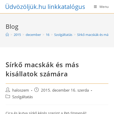
Skip
Üdvözöljük.hu linkkatalógus
Menu
to
content
Blog
>
2015
>
december
>
16
>
Szolgáltatás
>
Sírkő macskák és más ki
Sírkő macskák és más
kisállatok számára
Post
Post
haloszem
2015. december 16. szerda
author:
published:
Post
Szolgáltatás
category:
Cica és kutya sírkő kérés szerint a Pet-Stonenál!