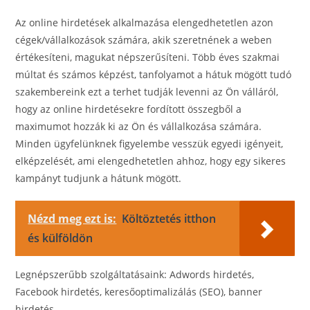
Az online hirdetések alkalmazása elengedhetetlen azon
cégek/vállalkozások számára, akik szeretnének a weben
értékesíteni, magukat népszerűsíteni. Több éves szakmai
múltat és számos képzést, tanfolyamot a hátuk mögött tudó
szakembereink ezt a terhet tudják levenni az Ön válláról,
hogy az online hirdetésekre fordított összegből a
maximumot hozzák ki az Ön és vállalkozása számára.
Minden ügyfelünknek figyelembe vesszük egyedi igényeit,
elképzelését, ami elengedhetetlen ahhoz, hogy egy sikeres
kampányt tudjunk a hátunk mögött.
Nézd meg ezt is:
Költöztetés itthon
és külföldön
Legnépszerűbb szolgáltatásaink: Adwords hirdetés,
Facebook hirdetés, keresőoptimalizálás (SEO), banner
hirdetés