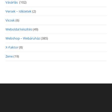
Vásárlás
(102)
Versek – Idézetek
(2)
Viccek
(6)
Weboldal készítés
(49)
Webshop – Webáruház
(385)
X-Faktor
(8)
Zene
(19)