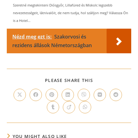
Szeretné megtekinteni Diósgyőr, Lillafüred és Miskolc legszebb
nevezetességeit, látnivalóit, de nem tudja, hol szálljon meg? Válassza Ön
is a Hotel...
Nézd meg ezt is:
Szakorvosi és
rezidens állások Németországban
SHARE
PLEASE SHARE THIS
THIS
CONTENT
Opens
Opens
Opens
Opens
Opens
Opens
Opens
in
in
in
in
in
in
in
a
a
a
a
a
a
a
Opens
Opens
Opens
new
new
new
new
new
new
new
in
in
in
window
window
window
window
window
window
window
a
a
a
new
new
new
window
window
window
YOU MIGHT ALSO LIKE