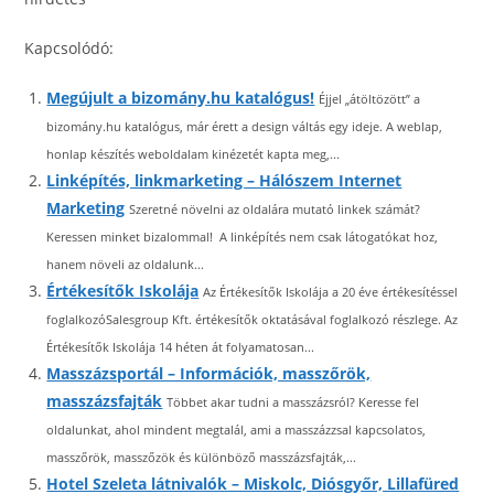
Kapcsolódó:
Megújult a bizomány.hu katalógus!
Éjjel „átöltözött” a
bizomány.hu katalógus, már érett a design váltás egy ideje. A weblap,
honlap készítés weboldalam kinézetét kapta meg,...
Linképítés, linkmarketing – Hálószem Internet
Marketing
Szeretné növelni az oldalára mutató linkek számát?
Keressen minket bizalommal! A linképítés nem csak látogatókat hoz,
hanem növeli az oldalunk...
Értékesítők Iskolája
Az Értékesítők Iskolája a 20 éve értékesítéssel
foglalkozóSalesgroup Kft. értékesítők oktatásával foglalkozó részlege. Az
Értékesítők Iskolája 14 héten át folyamatosan...
Masszázsportál – Információk, masszőrök,
masszázsfajták
Többet akar tudni a masszázsról? Keresse fel
oldalunkat, ahol mindent megtalál, ami a masszázzsal kapcsolatos,
masszőrök, masszőzök és különböző masszázsfajták,...
Hotel Szeleta látnivalók – Miskolc, Diósgyőr, Lillafüred