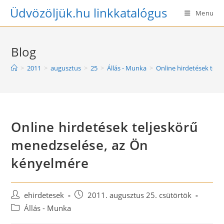
Skip
Üdvözöljük.hu linkkatalógus
Menu
to
content
Blog
>
2011
>
augusztus
>
25
>
Állás - Munka
>
Online hirdetések tel
Online hirdetések teljeskörű
menedzselése, az Ön
kényelmére
Post
Post
ehirdetesek
2011. augusztus 25. csütörtök
author:
published:
Post
Állás - Munka
category: