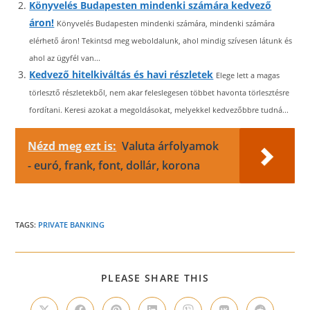
Könyvelés Budapesten mindenki számára kedvező
áron!
Könyvelés Budapesten mindenki számára, mindenki számára
elérhető áron! Tekintsd meg weboldalunk, ahol mindig szívesen látunk és
ahol az ügyfél van...
Kedvező hitelkiváltás és havi részletek
Elege lett a magas
törlesztő részletekből, nem akar feleslegesen többet havonta törlesztésre
fordítani. Keresi azokat a megoldásokat, melyekkel kedvezőbbre tudná...
Nézd meg ezt is:
Valuta árfolyamok
- euró, frank, font, dollár, korona
TAGS:
PRIVATE BANKING
SHARE
PLEASE SHARE THIS
THIS
CONTENT