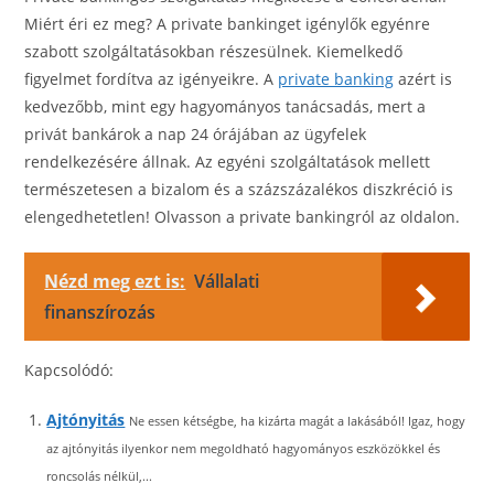
Miért éri ez meg? A private bankinget igénylők egyénre
szabott szolgáltatásokban részesülnek. Kiemelkedő
figyelmet fordítva az igényeikre. A
private banking
azért is
kedvezőbb, mint egy hagyományos tanácsadás, mert a
privát bankárok a nap 24 órájában az ügyfelek
rendelkezésére állnak. Az egyéni szolgáltatások mellett
természetesen a bizalom és a százszázalékos diszkréció is
elengedhetetlen! Olvasson a private bankingról az oldalon.
Nézd meg ezt is:
Vállalati
finanszírozás
Kapcsolódó:
Ajtónyitás
Ne essen kétségbe, ha kizárta magát a lakásából! Igaz, hogy
az ajtónyitás ilyenkor nem megoldható hagyományos eszközökkel és
roncsolás nélkül,...