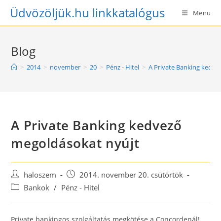
Skip
Üdvözöljük.hu linkkatalógus
Menu
to
content
Blog
>
2014
>
november
>
20
>
Pénz - Hitel
>
A Private Banking kedve
A Private Banking kedvező
megoldásokat nyújt
Post
Post
haloszem
2014. november 20. csütörtök
author:
published:
Post
Bankok
/
Pénz - Hitel
category:
Private bankingos szolgáltatás megkötése a Concordenál!