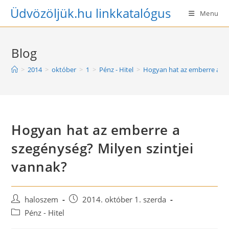
Skip
Üdvözöljük.hu linkkatalógus
Menu
to
content
Blog
>
2014
>
október
>
1
>
Pénz - Hitel
>
Hogyan hat az emberre a sz
Hogyan hat az emberre a
szegénység? Milyen szintjei
vannak?
Post
Post
haloszem
2014. október 1. szerda
author:
published:
Post
Pénz - Hitel
category: