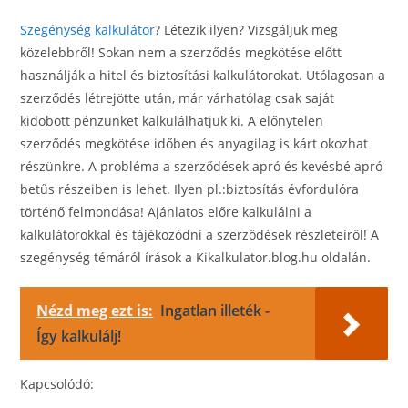
Szegénység kalkulátor
? Létezik ilyen? Vizsgáljuk meg
közelebbről! Sokan nem a szerződés megkötése előtt
használják a hitel és biztosítási kalkulátorokat. Utólagosan a
szerződés létrejötte után, már várhatólag csak saját
kidobott pénzünket kalkulálhatjuk ki. A előnytelen
szerződés megkötése időben és anyagilag is kárt okozhat
részünkre. A probléma a szerződések apró és kevésbé apró
betűs részeiben is lehet. Ilyen pl.:biztosítás évfordulóra
történő felmondása! Ajánlatos előre kalkulálni a
kalkulátorokkal és tájékozódni a szerződések részleteiről! A
szegénység témáról írások a Kikalkulator.blog.hu oldalán.
Nézd meg ezt is:
Ingatlan illeték -
Így kalkulálj!
Kapcsolódó: