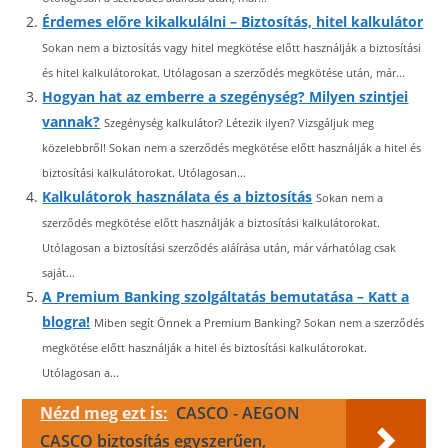
Érdemes előre kikalkulálni – Biztosítás, hitel kalkulátor
Sokan nem a biztosítás vagy hitel megkötése előtt használják a biztosítási
és hitel kalkulátorokat. Utólagosan a szerződés megkötése után, már...
Hogyan hat az emberre a szegénység? Milyen szintjei
vannak?
Szegénység kalkulátor? Létezik ilyen? Vizsgáljuk meg
közelebbről! Sokan nem a szerződés megkötése előtt használják a hitel és
biztosítási kalkulátorokat. Utólagosan...
Kalkulátorok használata és a biztosítás
Sokan nem a
szerződés megkötése előtt használják a biztosítási kalkulátorokat.
Utólagosan a biztosítási szerződés aláírása után, már várhatólag csak
saját...
A Premium Banking szolgáltatás bemutatása – Katt a
blogra!
Miben segít Önnek a Premium Banking? Sokan nem a szerződés
megkötése előtt használják a hitel és biztosítási kalkulátorokat.
Utólagosan a...
Nézd meg ezt is:
CASCO - AEGON
CASCO biztosítás egyszerűen,