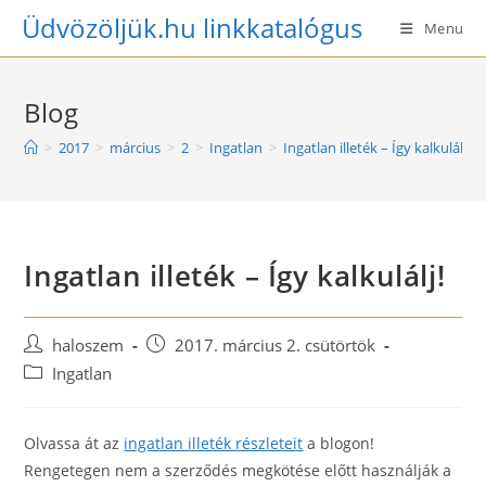
Skip
Üdvözöljük.hu linkkatalógus
Menu
to
content
Blog
>
2017
>
március
>
2
>
Ingatlan
>
Ingatlan illeték – Így kalkulálj!
Ingatlan illeték – Így kalkulálj!
Post
Post
haloszem
2017. március 2. csütörtök
author:
published:
Post
Ingatlan
category:
Olvassa át az
ingatlan illeték részleteit
a blogon!
Rengetegen nem a szerződés megkötése előtt használják a