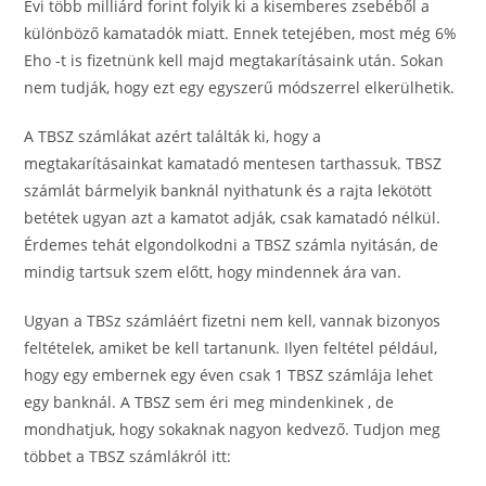
Évi több milliárd forint folyik ki a kisemberes zsebéből a
különböző kamatadók miatt. Ennek tetejében, most még 6%
Eho -t is fizetnünk kell majd megtakarításaink után. Sokan
nem tudják, hogy ezt egy egyszerű módszerrel elkerülhetik.
A TBSZ számlákat azért találták ki, hogy a
megtakarításainkat kamatadó mentesen tarthassuk. TBSZ
számlát bármelyik banknál nyithatunk és a rajta lekötött
betétek ugyan azt a kamatot adják, csak kamatadó nélkül.
Érdemes tehát elgondolkodni a TBSZ számla nyitásán, de
mindig tartsuk szem előtt, hogy mindennek ára van.
Ugyan a TBSz számláért fizetni nem kell, vannak bizonyos
feltételek, amiket be kell tartanunk. Ilyen feltétel például,
hogy egy embernek egy éven csak 1 TBSZ számlája lehet
egy banknál. A TBSZ sem éri meg mindenkinek , de
mondhatjuk, hogy sokaknak nagyon kedvező. Tudjon meg
többet a TBSZ számlákról itt: