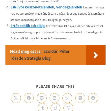
kikötőbojtok valamint dekorációs célú...
Esküvői köszönetajándék, vendégajándék
Lassan itt a nagy
nap és szeretnétek megajándékozni a násznépet egy kedves és személyre
szabott köszönetajándékkal? Ha igen, jó helyen...
Értékesítők Iskolája
Az Értékesítők Iskolája a 20 éve értékesítéssel
foglalkozóSalesgroup Kft. értékesítők oktatásával foglalkozó részlege. Az
Értékesítők Iskolája 14 héten át folyamatosan...
Nézd meg ezt is:
Szoldán Péter
Tőzsde Stratégia Blog
SHARE
PLEASE SHARE THIS
THIS
CONTENT
Opens
Opens
Opens
Opens
Opens
Opens
Opens
in
in
in
in
in
in
in
a
a
a
a
a
a
a
Opens
Opens
Opens
new
new
new
new
new
new
new