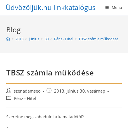
Skip
Üdvözöljük.hu linkkatalógus
Menu
to
content
Blog
>
2013
>
június
>
30
>
Pénz - Hitel
>
TBSZ számla működése
TBSZ számla működése
Post
Post
szenadamseo
2013. június 30. vasárnap
author:
published:
Post
Pénz - Hitel
category:
Szeretne megszabadulni a kamatadótól?