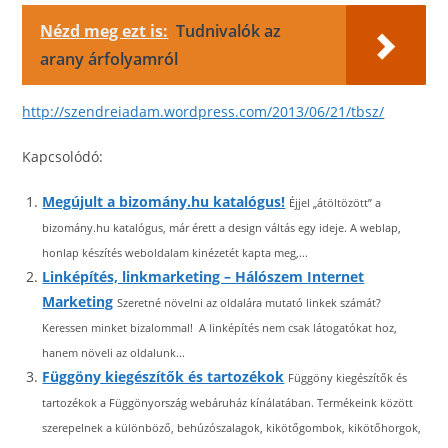
Nézd meg ezt is:
Tudnivalók az
arany árfolyamról
http://szendreiadam.wordpress.com/2013/06/21/tbsz/
Kapcsolódó:
Megújult a bizomány.hu katalógus!
Éjjel „átöltözött” a
bizomány.hu katalógus, már érett a design váltás egy ideje. A weblap,
honlap készítés weboldalam kinézetét kapta meg,...
Linképítés, linkmarketing – Hálószem Internet
Marketing
Szeretné növelni az oldalára mutató linkek számát?
Keressen minket bizalommal! A linképítés nem csak látogatókat hoz,
hanem növeli az oldalunk...
Függöny kiegészítők és tartozékok
Függöny kiegészítők és
tartozékok a Függönyország webáruház kínálatában. Termékeink között
szerepelnek a különböző, behúzószalagok, kikötőgombok, kikötőhorgok,