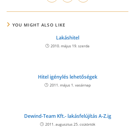
in
in
in
window
window
window
window
window
window
window
a
a
a
new
new
new
window
window
window
YOU MIGHT ALSO LIKE
Lakáshitel
2010. május 19. szerda
Hitel igénylés lehetőségek
2011. május 1. vasárnap
Dewind-Team Kft.- lakásfelújítás A-Z.ig
2011. augusztus 25. csütörtök