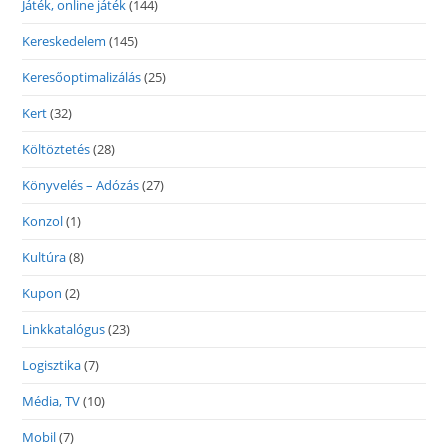
Játék, online játék
(144)
Kereskedelem
(145)
Keresőoptimalizálás
(25)
Kert
(32)
Költöztetés
(28)
Könyvelés – Adózás
(27)
Konzol
(1)
Kultúra
(8)
Kupon
(2)
Linkkatalógus
(23)
Logisztika
(7)
Média, TV
(10)
Mobil
(7)