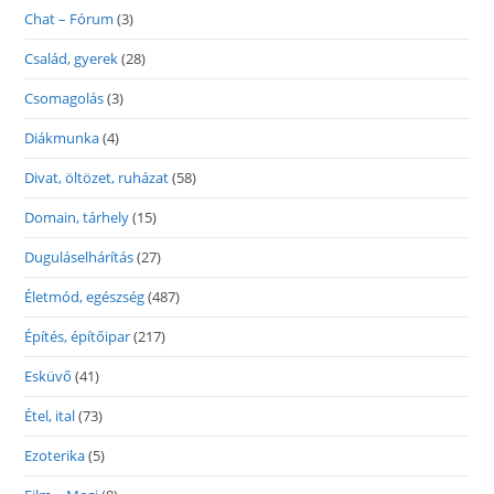
Chat – Fórum
(3)
Család, gyerek
(28)
Csomagolás
(3)
Diákmunka
(4)
Divat, öltözet, ruházat
(58)
Domain, tárhely
(15)
Duguláselhárítás
(27)
Életmód, egészség
(487)
Építés, építőipar
(217)
Esküvő
(41)
Étel, ital
(73)
Ezoterika
(5)