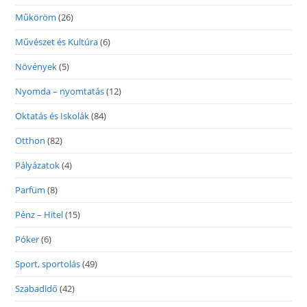
Műköröm
(26)
Művészet és Kultúra
(6)
Növények
(5)
Nyomda – nyomtatás
(12)
Oktatás és Iskolák
(84)
Otthon
(82)
Pályázatok
(4)
Parfüm
(8)
Pénz – Hitel
(15)
Póker
(6)
Sport, sportolás
(49)
Szabadidő
(42)