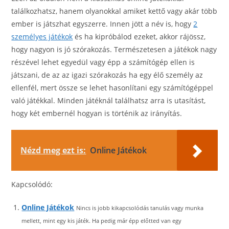
találkozhatsz, hanem olyanokkal amiket kettő vagy akár több
ember is játszhat egyszerre. Innen jött a név is, hogy
2
személyes játékok
és ha kipróbálod ezeket, akkor rájössz,
hogy nagyon is jó szórakozás. Természetesen a játékok nagy
részével lehet egyedül vagy épp a számítógép ellen is
játszani, de az az igazi szórakozás ha egy élő személy az
ellenfél, mert össze se lehet hasonlítani egy számítógéppel
való játékkal. Minden játéknál találhatsz arra is utasítást,
hogy két embernél hogyan is történik az irányítás.
Nézd meg ezt is:
Online Játékok
Kapcsolódó:
Online Játékok
Nincs is jobb kikapcsolódás tanulás vagy munka
mellett, mint egy kis játék. Ha pedig már épp előtted van egy