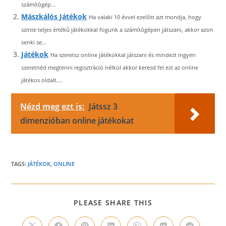
számítógép...
Mászkálós Játékok
Ha valaki 10 évvel ezelőtt azt mondja, hogy
szinte teljes értékű játékokkal fogunk a számítógépen játszani, akkor azon
senki se...
Játékok
Ha szeretsz online játékokkal játszani és mindezt ingyen
szeretnéd megtenni regisztráció nélkül akkor keresd fel ezt az online
játékos oldalt....
Nézd meg ezt is:
Játssz 3
dimenzióban online játékokat
TAGS:
JÁTÉKOK
,
ONLINE
SHARE
PLEASE SHARE THIS
THIS
CONTENT