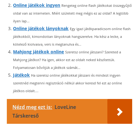
Online játékok ingyen
Rengeteg online flash játékokat összegyűjtő
oldal van az interneten. Miért született meg mégis ez az oldal? A legtöbb
ilyen lap...
Online játékok lányoknak
Egy igazi játékparadicsom online flash
játékokból, kimondottan lányoknak hangszerelve. Ha kész a lecke, a
kötelező kiolvasva, vers is megtanulva és...
Mahjong játékok online
Szeretsz online játszani? Szereted a
Mahjong játékot? Ha igen, akkor ezt az oldalt neked készítettük.
Folyamatosan bővítjük a játékok számát...
Játékok
Ha szeretsz online játékokkal játszani és mindezt ingyen
szeretnéd megtenni regisztráció nélkül akkor keresd fel ezt az online
játékos oldalt....
Nézd meg ezt is:
LoveLine
Társkereső