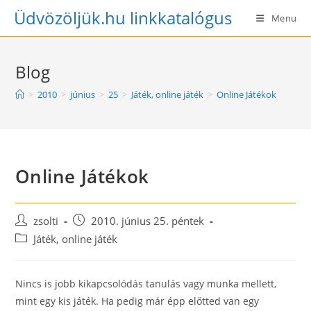
Skip
Üdvözöljük.hu linkkatalógus
Menu
to
content
Blog
>
2010
>
június
>
25
>
Játék, online játék
>
Online Játékok
Online Játékok
Post
Post
zsolti
2010. június 25. péntek
author:
published:
Post
Játék, online játék
category:
Nincs is jobb kikapcsolódás tanulás vagy munka mellett,
mint egy kis játék. Ha pedig már épp előtted van egy