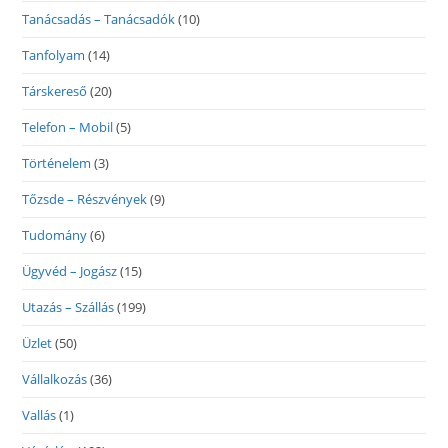
Tanácsadás – Tanácsadók
(10)
Tanfolyam
(14)
Társkereső
(20)
Telefon – Mobil
(5)
Történelem
(3)
Tőzsde – Részvények
(9)
Tudomány
(6)
Ügyvéd – Jogász
(15)
Utazás – Szállás
(199)
Üzlet
(50)
Vállalkozás
(36)
Vallás
(1)