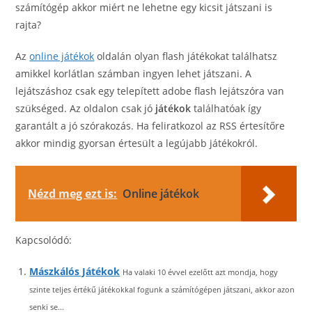
számítógép akkor miért ne lehetne egy kicsit játszani is
rajta?
Az
online játékok
oldalán olyan flash játékokat találhatsz
amikkel korlátlan számban ingyen lehet játszani. A
lejátszáshoz csak egy telepített adobe flash lejátszóra van
szükséged. Az oldalon csak jó
játékok
találhatóak így
garantált a jó szórakozás. Ha feliratkozol az RSS értesítőre
akkor mindig gyorsan értesült a legújabb játékokról.
Nézd meg ezt is:
Online játékok
Kapcsolódó:
Mászkálós Játékok
Ha valaki 10 évvel ezelőtt azt mondja, hogy
szinte teljes értékű játékokkal fogunk a számítógépen játszani, akkor azon
senki se...