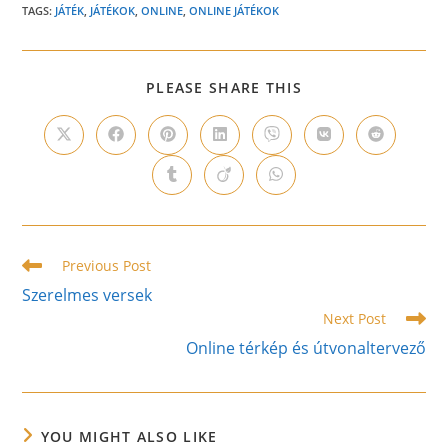
TAGS:
JÁTÉK
,
JÁTÉKOK
,
ONLINE
,
ONLINE JÁTÉKOK
SHARE
PLEASE SHARE THIS
THIS
CONTENT
Opens
Opens
Opens
Opens
Opens
Opens
Opens
in
in
in
in
in
in
in
a
a
a
a
a
a
a
Opens
Opens
Opens
new
new
new
new
new
new
new
in
in
in
window
window
window
window
window
window
window
a
a
a
new
new
new
window
window
window
Read
Previous Post
more
Szerelmes versek
articles
Next Post
Online térkép és útvonaltervező
YOU MIGHT ALSO LIKE