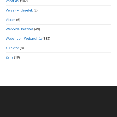
Vásárlás
(102)
Versek – Idézetek
(2)
Viccek
(6)
Weboldal készítés
(49)
Webshop – Webáruház
(385)
X-Faktor
(8)
Zene
(19)