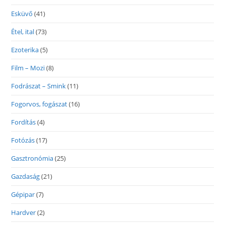
Esküvő
(41)
Étel, ital
(73)
Ezoterika
(5)
Film – Mozi
(8)
Fodrászat – Smink
(11)
Fogorvos, fogászat
(16)
Fordítás
(4)
Fotózás
(17)
Gasztronómia
(25)
Gazdaság
(21)
Gépipar
(7)
Hardver
(2)