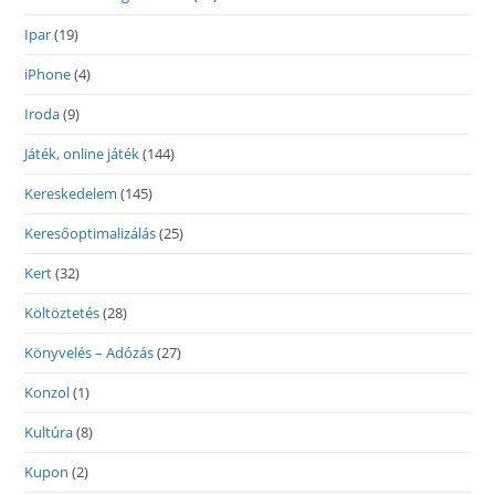
Ipar
(19)
iPhone
(4)
Iroda
(9)
Játék, online játék
(144)
Kereskedelem
(145)
Keresőoptimalizálás
(25)
Kert
(32)
Költöztetés
(28)
Könyvelés – Adózás
(27)
Konzol
(1)
Kultúra
(8)
Kupon
(2)