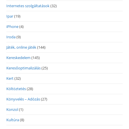
Internetes szolgáltatások
(32)
Ipar
(19)
iPhone
(4)
Iroda
(9)
Játék, online játék
(144)
Kereskedelem
(145)
Keresőoptimalizálás
(25)
Kert
(32)
Költöztetés
(28)
Könyvelés – Adózás
(27)
Konzol
(1)
Kultúra
(8)