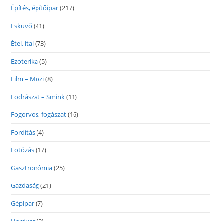
Építés, építőipar
(217)
Esküvő
(41)
Étel, ital
(73)
Ezoterika
(5)
Film – Mozi
(8)
Fodrászat – Smink
(11)
Fogorvos, fogászat
(16)
Fordítás
(4)
Fotózás
(17)
Gasztronómia
(25)
Gazdaság
(21)
Gépipar
(7)