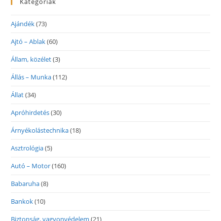
Kategóriák
Ajándék
(73)
Ajtó – Ablak
(60)
Állam, közélet
(3)
Állás – Munka
(112)
Állat
(34)
Apróhirdetés
(30)
Árnyékolástechnika
(18)
Asztrológia
(5)
Autó – Motor
(160)
Babaruha
(8)
Bankok
(10)
Biztonság, vagyonvédelem
(21)