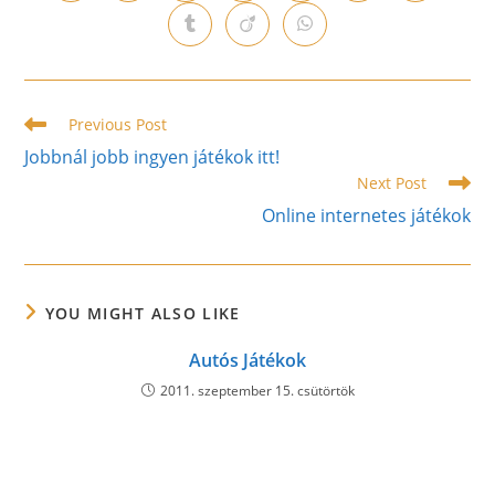
in
in
in
in
in
in
in
a
a
a
a
a
a
a
Opens
Opens
Opens
new
new
new
new
new
new
new
in
in
in
window
window
window
window
window
window
window
a
a
a
new
new
new
window
window
window
Read
Previous Post
more
Jobbnál jobb ingyen játékok itt!
articles
Next Post
Online internetes játékok
YOU MIGHT ALSO LIKE
Autós Játékok
2011. szeptember 15. csütörtök