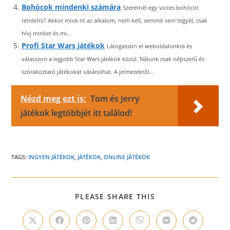
Bohócok mindenki számára
Szeretnél egy vicces bohócot
rendelni? Akkor most itt az alkalom, nem kell, semmit sem tegyél, csak
hívj minket és mi...
Profi Star Wars játékok
Látogasson el weboldalunkra és
válasszon a legjobb Star Wars játékok közül. Nálunk csak népszerű és
szórakoztató játékokat vásárolhat. A jelmezektől...
Nézd meg ezt is:
Tom és Jerry
játékok legtöbbjét itt találod!
TAGS:
INGYEN JÁTÉKOK
,
JÁTÉKOK
,
ONLINE JÁTÉKOK
SHARE
PLEASE SHARE THIS
THIS
CONTENT
Opens
Opens
Opens
Opens
Opens
Opens
Opens