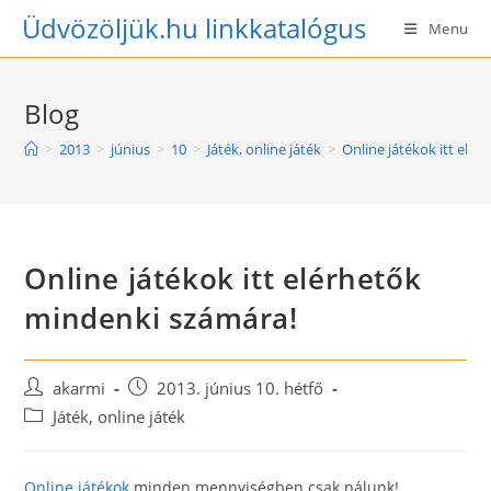
Skip
Üdvözöljük.hu linkkatalógus
Menu
to
content
Blog
>
2013
>
június
>
10
>
Játék, online játék
>
Online játékok itt elé
Online játékok itt elérhetők
mindenki számára!
Post
Post
akarmi
2013. június 10. hétfő
author:
published:
Post
Játék, online játék
category:
Online játékok
minden mennyiségben csak nálunk!