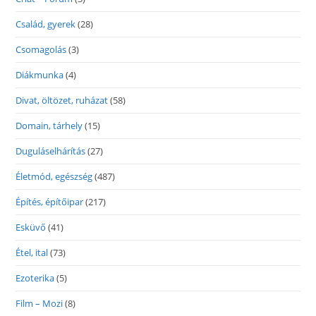
Család, gyerek
(28)
Csomagolás
(3)
Diákmunka
(4)
Divat, öltözet, ruházat
(58)
Domain, tárhely
(15)
Duguláselhárítás
(27)
Életmód, egészség
(487)
Építés, építőipar
(217)
Esküvő
(41)
Étel, ital
(73)
Ezoterika
(5)
Film – Mozi
(8)