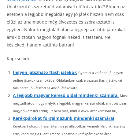
Unatkozol és szeretnéd valamivel elütni az időt? Ebben az
esetben a legjobb megoldás egy jó játék hiszen nem csak
elűzi az unalmat de még élvezetes és szórakoztató is
egyben. Nálunk megtalálhatod a legnépszerűbb játékokat
amik biztosan nagyon fognak neked is tetszeni. Ne
késlekedj hanem kattints bátran!
Kapcsolódó:
Ingyen játszható flash játékok
Gyere el a valóban jó ingyen
online játékok csarnokába! Oldalunkon csak élvezetes flash játékokat
találhatsz. Jól játszod az Akció játékokat?...
A legjobb magyar kereső oldal mindenki számára!
Most
megtudhatod, hogy melyik a legjobb magyar kereső oldal, amit biztosan
nagyon kerestél eddig. Ez nem más, mint a www.azenkeresom.hu,...
Kerékpárokat forgalmazunk mindenki számára!
Kerékpárt olcsón, használtan, de jó állapotban vennél? Nálunk rátalálsz
erre, vedd meg a Giant Trance 3 használt kerékpárt akciós áron....