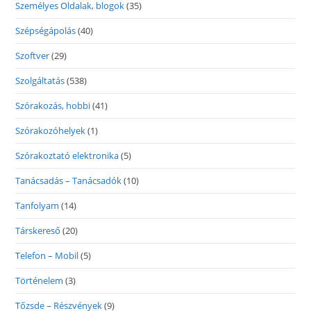
Személyes Oldalak, blogok
(35)
Szépségápolás
(40)
Szoftver
(29)
Szolgáltatás
(538)
Szórakozás, hobbi
(41)
Szórakozóhelyek
(1)
Szórakoztató elektronika
(5)
Tanácsadás – Tanácsadók
(10)
Tanfolyam
(14)
Társkereső
(20)
Telefon – Mobil
(5)
Történelem
(3)
Tőzsde – Részvények
(9)