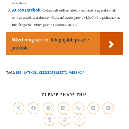
veszélyes...
Autós Játékok
Közkedvelt online játékok azoknak a gyerekeknek
akik az autók szerelmesei.Népszerű autós játékok közül válogathatnak az
ide látogatók.Driftes játékok azoknak akik...
Nézd meg ezt is:
A legújabb puzzle
játékok
TAGS:
BÉBI
,
JÁTÉKOK
,
KÉSZSÉGFEJLESZTŐ
,
WEBSHOP
SHARE
PLEASE SHARE THIS
THIS
CONTENT
Opens
Opens
Opens
Opens
Opens
Opens
Opens
in
in
in
in
in
in
in
a
a
a
a
a
a
a
Opens
Opens
Opens
new
new
new
new
new
new
new
in
in
in
window
window
window
window
window
window
window