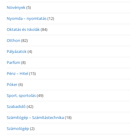
Növények
(5)
Nyomda – nyomtatás
(12)
Oktatás és Iskolák
(84)
Otthon
(82)
Pályázatok
(4)
Parfüm
(8)
Pénz – Hitel
(15)
Póker
(6)
Sport, sportolás
(49)
Szabadidő
(42)
Számítógép – Számítástechnika
(18)
Számológép
(2)