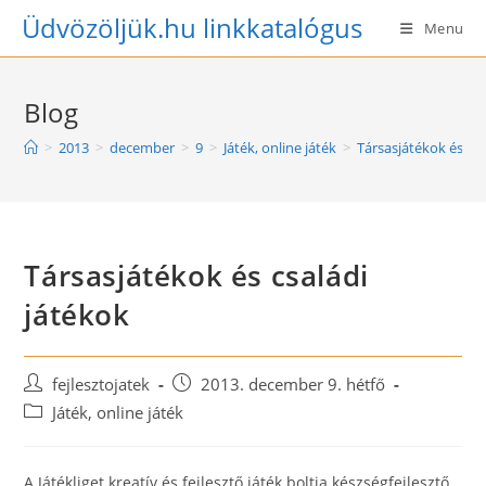
Skip
Üdvözöljük.hu linkkatalógus
Menu
to
content
Blog
>
2013
>
december
>
9
>
Játék, online játék
>
Társasjátékok és csa
Társasjátékok és családi
játékok
Post
Post
fejlesztojatek
2013. december 9. hétfő
author:
published:
Post
Játék, online játék
category:
A Játékliget kreatív és fejlesztő játék boltja készségfejlesztő