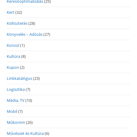
Keresőoptimalizálás
(25)
Kert
(32)
Költöztetés
(28)
Könyvelés – Adózás
(27)
Konzol
(1)
Kultúra
(8)
Kupon
(2)
Linkkatalógus
(23)
Logisztika
(7)
Média, TV
(10)
Mobil
(7)
Műköröm
(26)
Művészet és Kultúra
(6)