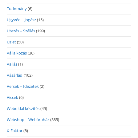
Tudomány
(6)
Ügyvéd – Jogász
(15)
Utazás – Szállás
(199)
Üzlet
(50)
Vállalkozás
(36)
Vallás
(1)
Vásárlás
(102)
Versek – Idézetek
(2)
Viccek
(6)
Weboldal készítés
(49)
Webshop – Webáruház
(385)
X-Faktor
(8)