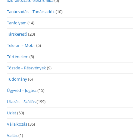
Szórakoztató elektronika
(5)
Tanácsadás – Tanácsadók
(10)
Tanfolyam
(14)
Társkereső
(20)
Telefon – Mobil
(5)
Történelem
(3)
Tőzsde – Részvények
(9)
Tudomány
(6)
Ügyvéd – Jogász
(15)
Utazás – Szállás
(199)
Üzlet
(50)
Vállalkozás
(36)
Vallás
(1)