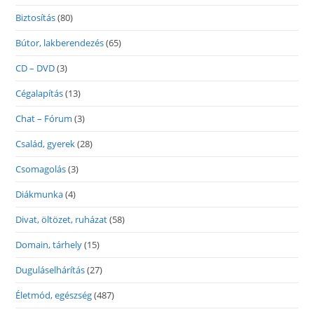
Biztosítás
(80)
Bútor, lakberendezés
(65)
CD – DVD
(3)
Cégalapítás
(13)
Chat – Fórum
(3)
Család, gyerek
(28)
Csomagolás
(3)
Diákmunka
(4)
Divat, öltözet, ruházat
(58)
Domain, tárhely
(15)
Duguláselhárítás
(27)
Életmód, egészség
(487)