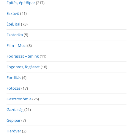
Építés, építőipar
(217)
Esküvő
(41)
Étel, ital
(73)
Ezoterika
(5)
Film – Mozi
(8)
Fodrászat – Smink
(11)
Fogorvos, fogászat
(16)
Fordítás
(4)
Fotózás
(17)
Gasztronómia
(25)
Gazdaság
(21)
Gépipar
(7)
Hardver
(2)