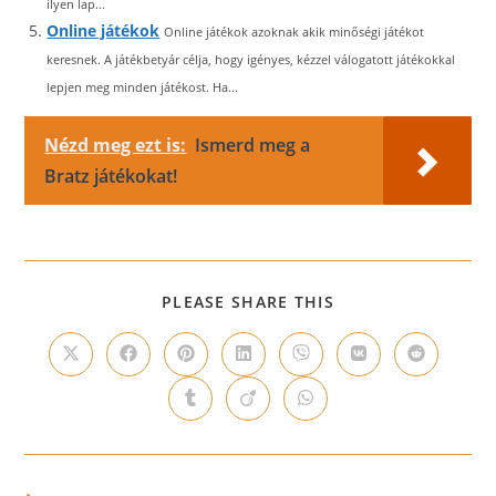
ilyen lap...
Online játékok
Online játékok azoknak akik minőségi játékot
keresnek. A játékbetyár célja, hogy igényes, kézzel válogatott játékokkal
lepjen meg minden játékost. Ha...
Nézd meg ezt is:
Ismerd meg a
Bratz játékokat!
SHARE
PLEASE SHARE THIS
THIS
CONTENT
Opens
Opens
Opens
Opens
Opens
Opens
Opens
in
in
in
in
in
in
in
a
a
a
a
a
a
a
Opens
Opens
Opens
new
new
new
new
new
new
new
in
in
in
window
window
window
window
window
window
window
a
a
a
new
new
new
window
window
window