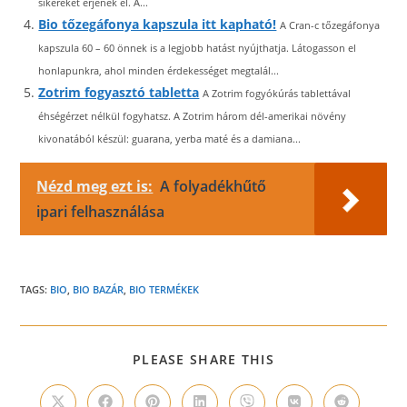
sikereket érjenek el. A...
Bio tőzegáfonya kapszula itt kapható!
A Cran-c tőzegáfonya
kapszula 60 – 60 önnek is a legjobb hatást nyújthatja. Látogasson el
honlapunkra, ahol minden érdekességet megtalál...
Zotrim fogyasztó tabletta
A Zotrim fogyókúrás tablettával
éhségérzet nélkül fogyhatsz. A Zotrim három dél-amerikai növény
kivonatából készül: guarana, yerba maté és a damiana...
Nézd meg ezt is:
A folyadékhűtő
ipari felhasználása
TAGS:
BIO
,
BIO BAZÁR
,
BIO TERMÉKEK
SHARE
PLEASE SHARE THIS
THIS
CONTENT