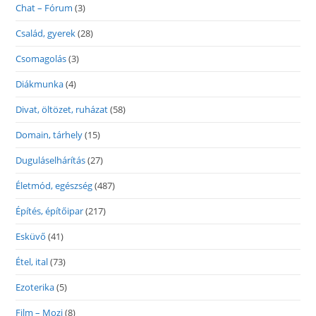
Chat – Fórum
(3)
Család, gyerek
(28)
Csomagolás
(3)
Diákmunka
(4)
Divat, öltözet, ruházat
(58)
Domain, tárhely
(15)
Duguláselhárítás
(27)
Életmód, egészség
(487)
Építés, építőipar
(217)
Esküvő
(41)
Étel, ital
(73)
Ezoterika
(5)
Film – Mozi
(8)