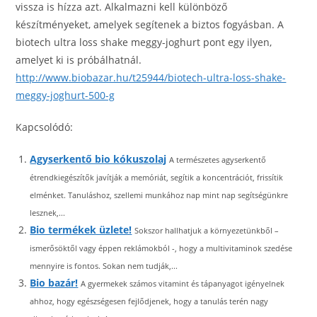
vissza is hízza azt. Alkalmazni kell különböző
készítményeket, amelyek segítenek a biztos fogyásban. A
biotech ultra loss shake meggy-joghurt pont egy ilyen,
amelyet ki is próbálhatnál.
http://www.biobazar.hu/t25944/biotech-ultra-loss-shake-
meggy-joghurt-500-g
Kapcsolódó:
Agyserkentő bio kókuszolaj
A természetes agyserkentő
étrendkiegészítők javítják a memóriát, segítik a koncentrációt, frissítik
elménket. Tanuláshoz, szellemi munkához nap mint nap segítségünkre
lesznek,...
Bio termékek üzlete!
Sokszor hallhatjuk a környezetünkből –
ismerősöktől vagy éppen reklámokból -, hogy a multivitaminok szedése
mennyire is fontos. Sokan nem tudják,...
Bio bazár!
A gyermekek számos vitamint és tápanyagot igényelnek
ahhoz, hogy egészségesen fejlődjenek, hogy a tanulás terén nagy