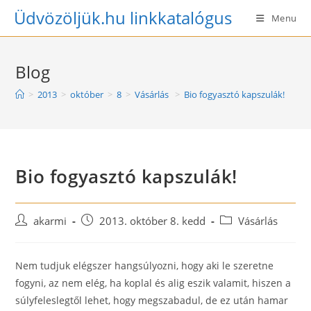
Skip
Üdvözöljük.hu linkkatalógus
Menu
to
content
Blog
>
2013
>
október
>
8
>
Vásárlás
>
Bio fogyasztó kapszulák!
Bio fogyasztó kapszulák!
Post
Post
Post
akarmi
2013. október 8. kedd
Vásárlás
author:
published:
category:
Nem tudjuk elégszer hangsúlyozni, hogy aki le szeretne
fogyni, az nem elég, ha koplal és alig eszik valamit, hiszen a
súlyfeleslegtől lehet, hogy megszabadul, de ez után hamar