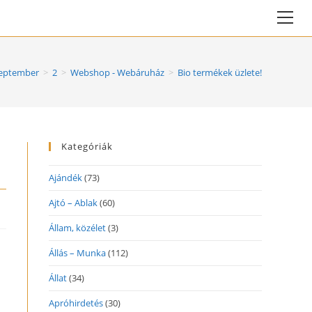
Vie
web
Me
eptember
>
2
>
Webshop - Webáruház
>
Bio termékek üzlete!
Kategóriák
Ajándék
(73)
Ajtó – Ablak
(60)
Állam, közélet
(3)
Állás – Munka
(112)
Állat
(34)
Apróhirdetés
(30)