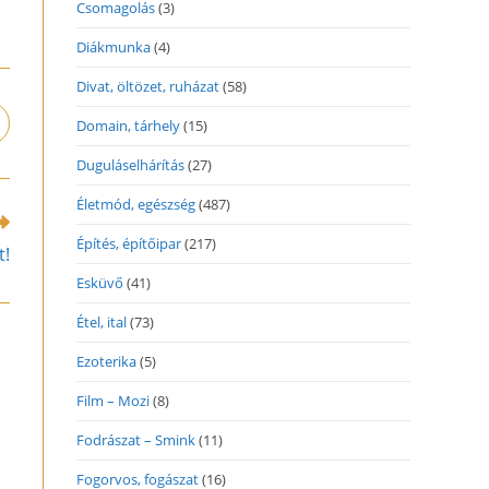
Csomagolás
(3)
Diákmunka
(4)
Divat, öltözet, ruházat
(58)
Domain, tárhely
(15)
pens
n
Duguláselhárítás
(27)
ew
indow
Életmód, egészség
(487)
Építés, építőipar
(217)
t!
Esküvő
(41)
Étel, ital
(73)
Ezoterika
(5)
Film – Mozi
(8)
Fodrászat – Smink
(11)
Fogorvos, fogászat
(16)