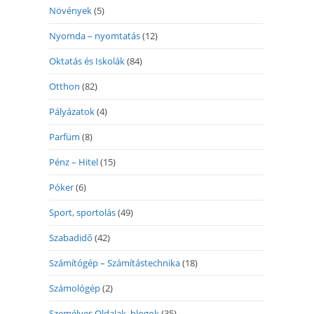
Növények
(5)
Nyomda – nyomtatás
(12)
Oktatás és Iskolák
(84)
Otthon
(82)
Pályázatok
(4)
Parfüm
(8)
Pénz – Hitel
(15)
Póker
(6)
Sport, sportolás
(49)
Szabadidő
(42)
Számítógép – Számítástechnika
(18)
Számológép
(2)
Személyes Oldalak, blogok
(35)