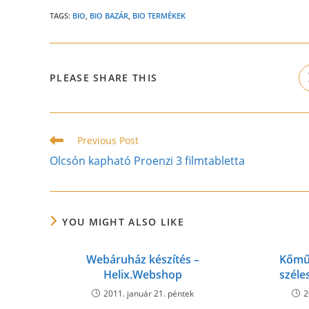
TAGS:
BIO
,
BIO BAZÁR
,
BIO TERMÉKEK
SHARE
PLEASE SHARE THIS
THIS
CONTENT
Read
Previous Post
more
Olcsón kapható Proenzi 3 filmtabletta
articles
YOU MIGHT ALSO LIKE
Webáruház készítés –
Kőmű
Helix.Webshop
széle
2011. január 21. péntek
2