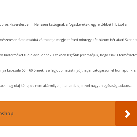
db-os kiszerelésben – Nehezen kattognak a fogaskerekek, egyre többet hibázol a
mészetesen fiatalosabbá változtatja megjelenésed mintegy két-három hét alatt! Szerint
 bioterméket tud eladni önnek. Ezeknek legfőbb jellemzőjük, hogy csakis természete
nya kapszula 60 – 60 önnek is a legjobb hatást nyújthatja. Látogasson el honlapunkra,
rack mag olaj kéne, de nem akármilyen, hanem bio, mivel nagyon egészségtudatosan
bshop