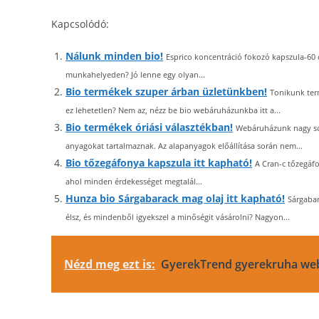
Kapcsolódó:
Nálunk minden bio!
Esprico koncentráció fokozó kapszula-60 
munkahelyeden? Jó lenne egy olyan...
Bio termékek szuper árban üzletünkben!
Tonikunk ter
ez lehetetlen? Nem az, nézz be bio webáruházunkba itt a...
Bio termékek óriási választékban!
Webáruházunk nagy sok
anyagokat tartalmaznak. Az alapanyagok előállítása során nem...
Bio tőzegáfonya kapszula itt kapható!
A Cran-c tőzegáfo
ahol minden érdekességet megtalál...
Hunza bio Sárgabarack mag olaj itt kapható!
Sárgaba
élsz, és mindenből igyekszel a minőségit vásárolni? Nagyon...
Nézd meg ezt is:
GyerekTrend gyerekruha we