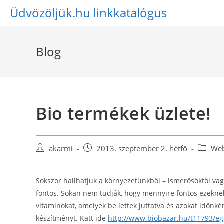
Skip
Üdvözöljük.hu linkkatalógus
to
content
Blog
Bio termékek üzlete!
Post
Post
Post
akarmi
2013. szeptember 2. hétfő
Web
author:
published:
categor
Sokszor hallhatjuk a környezetünkből – ismerősöktől va
fontos. Sokan nem tudják, hogy mennyire fontos ezeknek
vitaminokat, amelyek be lettek juttatva és azokat időnk
készítményt. Katt ide
http://www.biobazar.hu/t11793/e