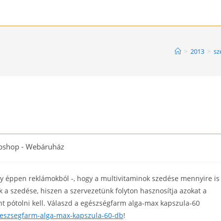
>
2013
>
sz
shop - Webáruház
y:
gy éppen reklámokból -, hogy a multivitaminok szedése mennyire is
 a szedése, hiszen a szervezetünk folyton hasznosítja azokat a
ént pótolni kell. Válaszd a egészségfarm alga-max kapszula-60
geszsegfarm-alga-max-kapszula-60-db
!