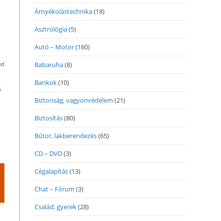
Árnyékolástechnika
(18)
Asztrológia
(5)
Autó – Motor
(160)
ed
Babaruha
(8)
Bankok
(10)
s
Biztonság, vagyonvédelem
(21)
Biztosítás
(80)
Bútor, lakberendezés
(65)
CD – DVD
(3)
Cégalapítás
(13)
Chat – Fórum
(3)
Család, gyerek
(28)