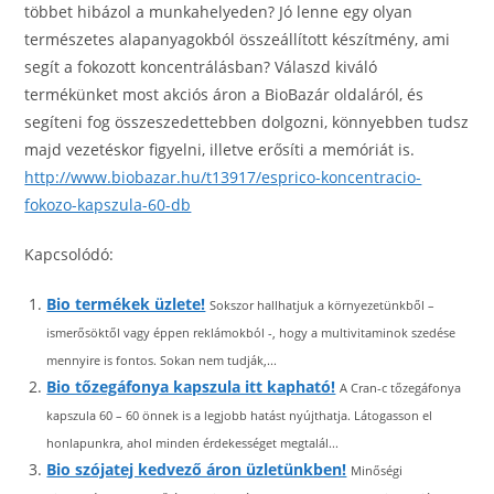
többet hibázol a munkahelyeden? Jó lenne egy olyan
természetes alapanyagokból összeállított készítmény, ami
segít a fokozott koncentrálásban? Válaszd kiváló
termékünket most akciós áron a BioBazár oldaláról, és
segíteni fog összeszedettebben dolgozni, könnyebben tudsz
majd vezetéskor figyelni, illetve erősíti a memóriát is.
http://www.biobazar.hu/t13917/esprico-koncentracio-
fokozo-kapszula-60-db
Kapcsolódó:
Bio termékek üzlete!
Sokszor hallhatjuk a környezetünkből –
ismerősöktől vagy éppen reklámokból -, hogy a multivitaminok szedése
mennyire is fontos. Sokan nem tudják,...
Bio tőzegáfonya kapszula itt kapható!
A Cran-c tőzegáfonya
kapszula 60 – 60 önnek is a legjobb hatást nyújthatja. Látogasson el
honlapunkra, ahol minden érdekességet megtalál...
Bio szójatej kedvező áron üzletünkben!
Minőségi