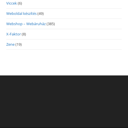
Viccek
(6)
Weboldal készítés
(49)
Webshop – Webáruház
(385)
X-Faktor
(8)
Zene
(19)