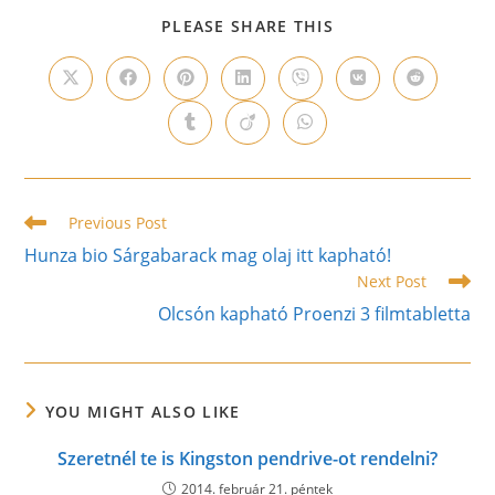
SHARE
PLEASE SHARE THIS
THIS
CONTENT
Opens
Opens
Opens
Opens
Opens
Opens
Opens
in
in
in
in
in
in
in
a
a
a
a
a
a
a
Opens
Opens
Opens
new
new
new
new
new
new
new
in
in
in
window
window
window
window
window
window
window
a
a
a
new
new
new
window
window
window
Read
Previous Post
more
Hunza bio Sárgabarack mag olaj itt kapható!
articles
Next Post
Olcsón kapható Proenzi 3 filmtabletta
YOU MIGHT ALSO LIKE
Szeretnél te is Kingston pendrive-ot rendelni?
2014. február 21. péntek