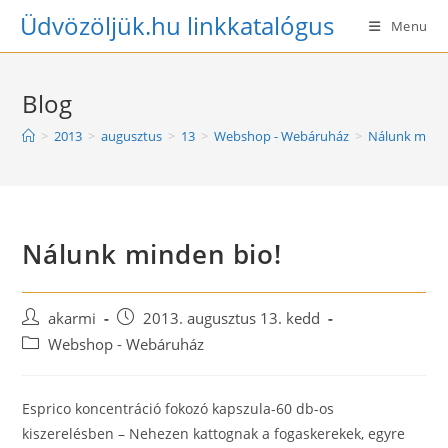
Skip
Üdvözöljük.hu linkkatalógus
Menu
to
content
Blog
>
2013
>
augusztus
>
13
>
Webshop - Webáruház
>
Nálunk minde
Nálunk minden bio!
Post
Post
akarmi
2013. augusztus 13. kedd
author:
published:
Post
Webshop - Webáruház
category:
Esprico koncentráció fokozó kapszula-60 db-os
kiszerelésben – Nehezen kattognak a fogaskerekek, egyre