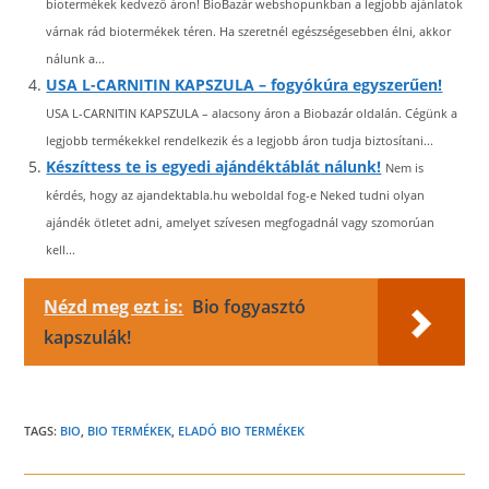
biotermékek kedvező áron! BioBazár webshopunkban a legjobb ajánlatok
várnak rád biotermékek téren. Ha szeretnél egészségesebben élni, akkor
nálunk a...
USA L-CARNITIN KAPSZULA – fogyókúra egyszerűen!
USA L-CARNITIN KAPSZULA – alacsony áron a Biobazár oldalán. Cégünk a
legjobb termékekkel rendelkezik és a legjobb áron tudja biztosítani...
Készíttess te is egyedi ajándéktáblát nálunk!
Nem is
kérdés, hogy az ajandektabla.hu weboldal fog-e Neked tudni olyan
ajándék ötletet adni, amelyet szívesen megfogadnál vagy szomorúan
kell...
Nézd meg ezt is:
Bio fogyasztó
kapszulák!
TAGS:
BIO
,
BIO TERMÉKEK
,
ELADÓ BIO TERMÉKEK