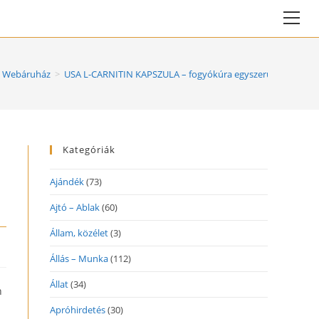
Vie
web
Me
 Webáruház
>
USA L-CARNITIN KAPSZULA – fogyókúra egyszerűen!
Kategóriák
Ajándék
(73)
Ajtó – Ablak
(60)
Állam, közélet
(3)
Állás – Munka
(112)
Állat
(34)
n
Apróhirdetés
(30)