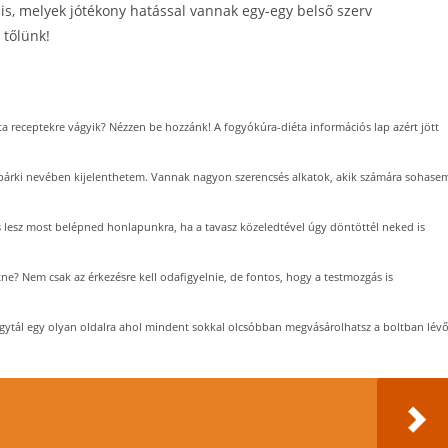
 is, melyek jótékony hatással vannak egy-egy belső szerv
 tőlünk!
a receptekre vágyik? Nézzen be hozzánk! A fogyókúra-diéta információs lap azért jött
árki nevében kijelenthetem. Vannak nagyon szerencsés alkatok, akik számára sohase
 lesz most belépned honlapunkra, ha a tavasz közeledtével úgy döntöttél neked is
ne? Nem csak az érkezésre kell odafigyelnie, de fontos, hogy a testmozgás is
ágytál egy olyan oldalra ahol mindent sokkal olcsóbban megvásárolhatsz a boltban lév