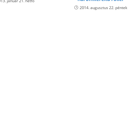
13. január 21. hétfő
2014. augusztus 22. péntek