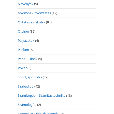
Növények
(5)
Nyomda – nyomtatás
(12)
Oktatás és Iskolák
(84)
Otthon
(82)
Pályázatok
(4)
Parfüm
(8)
Pénz – Hitel
(15)
Póker
(6)
Sport, sportolás
(49)
Szabadidő
(42)
Számítógép – Számítástechnika
(18)
Számológép
(2)
Személyes Oldalak, blogok
(35)