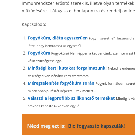
immunrendszer erősítő szerek is, illetve olyan termékek
működésére. Látogass el honlapunkra és rendelj online
Kapcsolódó:
Fogyókúra, diéta egyszerűen
Fogyni szeretne? Hasznos diét
létre, hogy bemutassa az egyszerű...
Fogyókúra
Fogyókúra? Nem éppen a kedvencünk, szerintem ezt b
válik szükségessé egy...
Minőségi kerti kutakat forgalmazunk!
Neked is érdemes
szükséged van néhány kerti szerszámra...
Méregtelenítés fogyókúra során
Fogyni, formálódni szeret
mindennapjai részét képezze. Ezek mellett...
Válaszd a legprofibb szilikoncső terméket
Mindig is v
árakhoz képest? Akkor van egy jó...
Nézd meg ezt is:
Bio fogyasztó kapszulák!