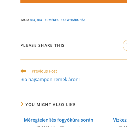
TAGS:
BIO
,
BIO TERMÉKEK
,
BIO WEBÁRUHÁZ
SHARE
PLEASE SHARE THIS
THIS
CONTENT
Read
Previous Post
more
Bio hajsampon remek áron!
articles
YOU MIGHT ALSO LIKE
Méregtelenítés fogyókúra során
Vízke