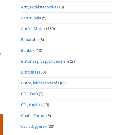
Árnyékolástechnika
(18)
Asztrológia
(5)
Autó – Motor
(160)
Babaruha
(8)
Bankok
(10)
m
Biztonság, vagyonvédelem
(21)
Biztosítás
(80)
Bútor, lakberendezés
(65)
CD – DVD
(3)
ő
Cégalapítás
(13)
Chat – Fórum
(3)
Család, gyerek
(28)