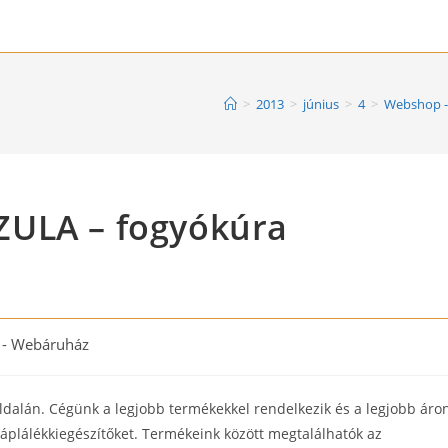
>
2013
>
június
>
4
>
Webshop -
ZULA – fogyókúra
- Webáruház
ldalán. Cégünk a legjobb termékekkel rendelkezik és a legjobb áro
táplálékkiegészítőket. Termékeink között megtalálhatók az