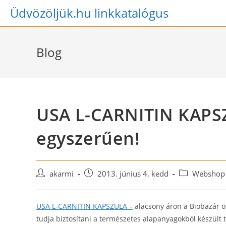
Skip
Üdvözöljük.hu linkkatalógus
to
content
Blog
USA L-CARNITIN KAPS
egyszerűen!
Post
Post
Post
akarmi
2013. június 4. kedd
Webshop 
author:
published:
category:
USA L-CARNITIN KAPSZULA –
alacsony áron a Biobazár o
tudja biztosítani a természetes alapanyagokból készült 