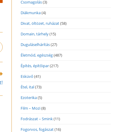
Csomagolás
(3)
Diákmunka
(4)
Divat, öltözet, ruházat
(58)
Domain, tárhely
(15)
Duguláselhárítás
(27)
pens
n
Életmód, egészség
(487)
ew
indow
Építés, építőipar
(217)
Esküvő
(41)
t!
Étel, ital
(73)
Ezoterika
(5)
Film – Mozi
(8)
Fodrászat – Smink
(11)
Fogorvos, fogászat
(16)