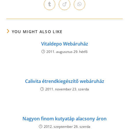
a
a
a
a
a
a
a
Opens
Opens
Opens
new
new
new
new
new
new
new
in
in
in
window
window
window
window
window
window
window
a
a
a
new
new
new
window
window
window
YOU MIGHT ALSO LIKE
Vitaldepo Webáruház
2011. augusztus 29. hétfő
Calivita étrendkiegészítő webáruház
2011. november 23. szerda
Nagyon finom kutyatáp alacsony áron
2012. szeptember 26. szerda