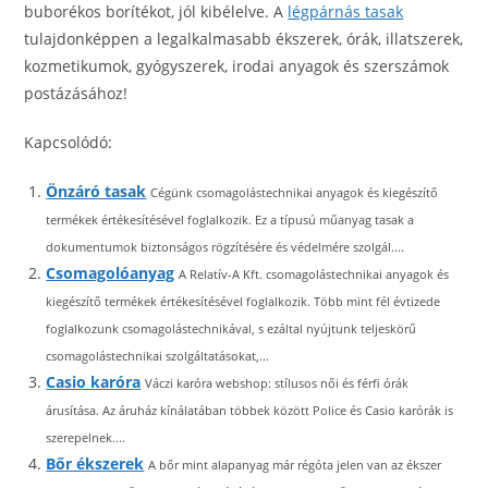
buborékos borítékot, jól kibélelve. A
légpárnás tasak
tulajdonképpen a legalkalmasabb ékszerek, órák, illatszerek,
kozmetikumok, gyógyszerek, irodai anyagok és szerszámok
postázásához!
Kapcsolódó:
Önzáró tasak
Cégünk csomagolástechnikai anyagok és kiegészítő
termékek értékesítésével foglalkozik. Ez a típusú műanyag tasak a
dokumentumok biztonságos rögzítésére és védelmére szolgál....
Csomagolóanyag
A Relatív-A Kft. csomagolástechnikai anyagok és
kiegészítő termékek értékesítésével foglalkozik. Több mint fél évtizede
foglalkozunk csomagolástechnikával, s ezáltal nyújtunk teljeskörű
csomagolástechnikai szolgáltatásokat,...
Casio karóra
Váczi karóra webshop: stílusos női és férfi órák
árusítása. Az áruház kínálatában többek között Police és Casio karórák is
szerepelnek....
Bőr ékszerek
A bőr mint alapanyag már régóta jelen van az ékszer