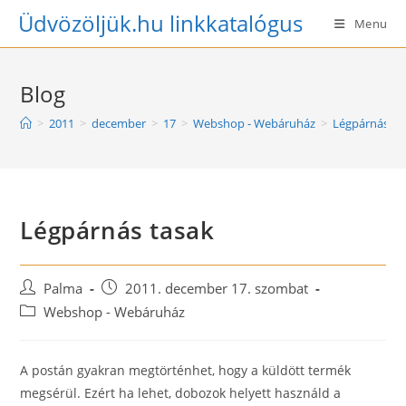
Skip
Üdvözöljük.hu linkkatalógus
Menu
to
content
Blog
>
2011
>
december
>
17
>
Webshop - Webáruház
>
Légpárnás ta
Légpárnás tasak
Post
Post
Palma
2011. december 17. szombat
author:
published:
Post
Webshop - Webáruház
category:
A postán gyakran megtörténhet, hogy a küldött termék
megsérül. Ezért ha lehet, dobozok helyett használd a