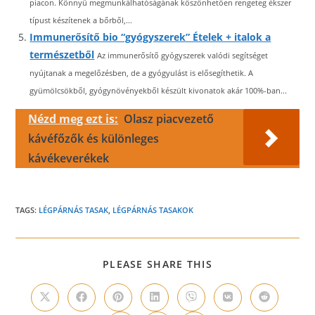
piacon. Könnyű megmunkálhatóságának köszönhetően rengeteg ékszer
típust készítenek a bőrből,...
Immunerősítő bio “gyógyszerek” Ételek + italok a
természetből
Az immunerősítő gyógyszerek valódi segítséget
nyújtanak a megelőzésben, de a gyógyulást is elősegíthetik. A
gyümölcsökből, gyógynövényekből készült kivonatok akár 100%-ban...
Nézd meg ezt is:
Olasz piacvezető
kávéfőzők és különleges
kávékeverékek
TAGS:
LÉGPÁRNÁS TASAK
,
LÉGPÁRNÁS TASAKOK
SHARE
PLEASE SHARE THIS
THIS
CONTENT
Opens
Opens
Opens
Opens
Opens
Opens
Opens
in
in
in
in
in
in
in