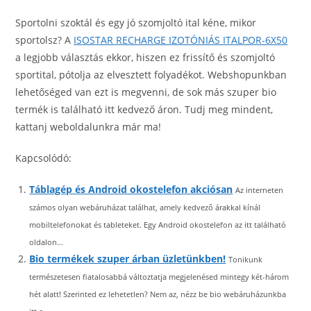
Sportolni szoktál és egy jó szomjoltó ital kéne, mikor
sportolsz? A
ISOSTAR RECHARGE IZOTÓNIÁS ITALPOR-6X50
a legjobb választás ekkor, hiszen ez frissítő és szomjoltó
sportital, pótolja az elvesztett folyadékot. Webshopunkban
lehetőséged van ezt is megvenni, de sok más szuper bio
termék is található itt kedvező áron. Tudj meg mindent,
kattanj weboldalunkra már ma!
Kapcsolódó:
Táblagép és Android okostelefon akciósan
Az interneten
számos olyan webáruházat találhat, amely kedvező árakkal kínál
mobiltelefonokat és tableteket. Egy Android okostelefon az itt található
oldalon...
Bio termékek szuper árban üzletünkben!
Tonikunk
természetesen fiatalosabbá változtatja megjelenésed mintegy két-három
hét alatt! Szerinted ez lehetetlen? Nem az, nézz be bio webáruházunkba