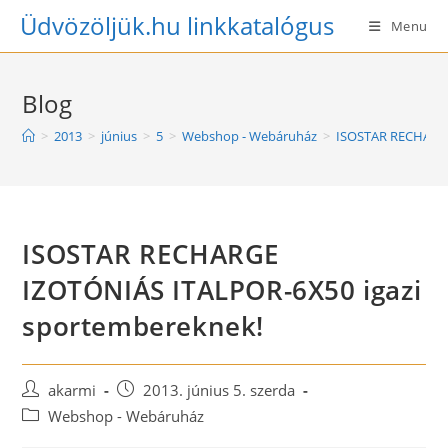
Skip
Üdvözöljük.hu linkkatalógus
Menu
to
content
Blog
>
2013
>
június
>
5
>
Webshop - Webáruház
>
ISOSTAR RECHARGE
ISOSTAR RECHARGE
IZOTÓNIÁS ITALPOR-6X50 igazi
sportembereknek!
Post
Post
akarmi
2013. június 5. szerda
author:
published:
Post
Webshop - Webáruház
category: