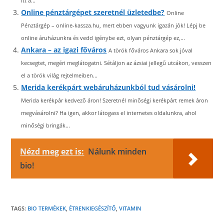
itt a...
Online pénztárgépet szeretnél üzletedbe?
Online
Pénztárgép – online-kassza.hu, mert ebben vagyunk igazán jók! Lépj be
online áruházunkra és vedd igénybe ezt, olyan pénztárgép ez,...
Ankara – az igazi főváros
A török főváros Ankara sok jóval
kecsegtet, megéri meglátogatni. Sétáljon az ázsiai jellegű utcákon, vesszen
el a török világ rejtelmeiben...
Merida kerékpárt webáruházunkból tud vásárolni!
Merida kerékpár kedvező áron! Szeretnél minőségi kerékpárt remek áron
megvásárolni? Ha igen, akkor látogass el internetes oldalunkra, ahol
minőségi bringák...
Nézd meg ezt is:
Nálunk minden
bio!
TAGS:
BIO TERMÉKEK
,
ÉTRENKIEGÉSZÍTŐ
,
VITAMIN