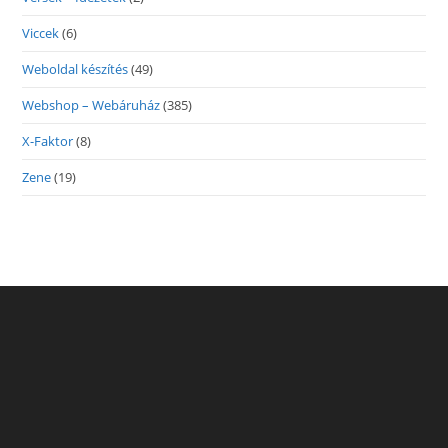
Viccek
(6)
Weboldal készítés
(49)
Webshop – Webáruház
(385)
X-Faktor
(8)
Zene
(19)