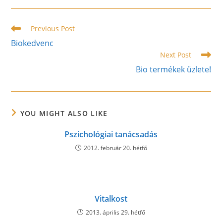
a
a
a
new
new
new
window
window
window
Read
Previous Post
more
Biokedvenc
articles
Next Post
Bio termékek üzlete!
YOU MIGHT ALSO LIKE
Pszichológiai tanácsadás
2012. február 20. hétfő
Vitalkost
2013. április 29. hétfő