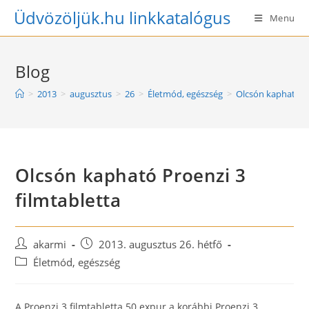
Skip
Üdvözöljük.hu linkkatalógus
Menu
to
content
Blog
>
2013
>
augusztus
>
26
>
Életmód, egészség
>
Olcsón kapható Pr
Olcsón kapható Proenzi 3
filmtabletta
Post
Post
akarmi
2013. augusztus 26. hétfő
author:
published:
Post
Életmód, egészség
category:
A Proenzi 3 filmtabletta 50 expur a korábbi Proenzi 3