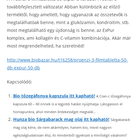
továbbfejlesztett változata! Abban különbözik az előző
terméktől, hogy amellett, hogy ugyanazok az összetevők is
megtalálhatóak benne, mint a glukózamin, kondroitim, stb.
most megtalálható egy újdonság is benne, az ExPur
komplex, ami kollagén és C-vitamin kombinációja. Akár már
most megrendelheted, ha szeretnéd!
http://www.biobazar.hu/t16258/proenzi-3-filmtabletta-50-
db-expur-50-db
Kapcsolódó:
Bio tőzegáfonya kapszula itt kapható!
A Cran-c tőzegáfonya
kapszula 60 – 60 önnek is a legjobb hatást nyújthatja. Látogasson el
honlapunkra, ahol minden érdekességet megtalál...
Hunza bio Sárgabarack mag olaj itt kapható!
Sárgabarack
mag olaj kéne, de nem akármilyen, hanem bio, mivel nagyon
egészségtudatosan élsz, és mindenből igyekszel a minőségit vásárolni?