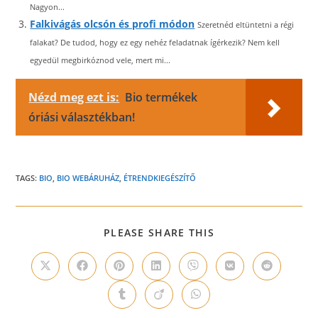
Nagyon...
Falkivágás olcsón és profi módon
Szeretnéd eltüntetni a régi
falakat? De tudod, hogy ez egy nehéz feladatnak ígérkezik? Nem kell
egyedül megbirkóznod vele, mert mi...
Nézd meg ezt is:
Bio termékek
óriási választékban!
TAGS:
BIO
,
BIO WEBÁRUHÁZ
,
ÉTRENDKIEGÉSZÍTŐ
SHARE
PLEASE SHARE THIS
THIS
CONTENT
Opens
Opens
Opens
Opens
Opens
Opens
Opens
in
in
in
in
in
in
in
a
a
a
a
a
a
a
Opens
Opens
Opens
new
new
new
new
new
new
new
in
in
in
window
window
window
window
window
window
window