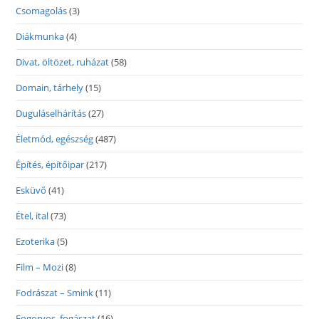
Csomagolás
(3)
Diákmunka
(4)
Divat, öltözet, ruházat
(58)
Domain, tárhely
(15)
Duguláselhárítás
(27)
Életmód, egészség
(487)
Építés, építőipar
(217)
Esküvő
(41)
Étel, ital
(73)
Ezoterika
(5)
Film – Mozi
(8)
Fodrászat – Smink
(11)
Fogorvos, fogászat
(16)