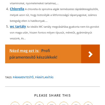
vitaminokat, nyomelemeket tartalmaz,...
Chlorella
A chlorella és spirulina algák természetes táplálékkiegészítők,
melyek azon túl, hogy biztosítják a létfontosságú tápanyagokat, számos
betegség ellen is hatékonyak....
wc tartály
Az ideális WC tartály megvásárlása gyakorta nem kis gondot
von maga után, hiszen fontos milyen típusút, méretűt, gyártmányút
veszünk, és...
Nézd meg ezt is:
Profi
páramentesítő készülékek!
TAGS:
PÁRAMENTESÍTŐ
,
PÁRÁTLANÍTÁS
SHARE
PLEASE SHARE THIS
THIS
CONTENT