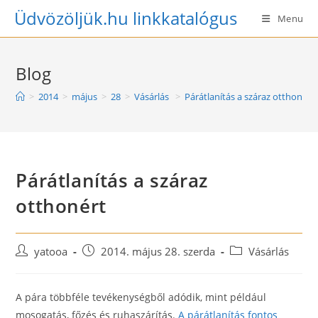
Skip
Üdvözöljük.hu linkkatalógus
Menu
to
content
Blog
>
2014
>
május
>
28
>
Vásárlás
>
Párátlanítás a száraz otthonért
Párátlanítás a száraz
otthonért
Post
Post
Post
yatooa
2014. május 28. szerda
Vásárlás
author:
published:
category:
A pára többféle tevékenységből adódik, mint például
mosogatás, főzés és ruhaszárítás.
A párátlanítás fontos