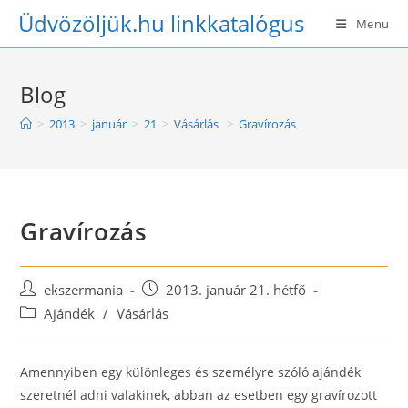
Skip
Üdvözöljük.hu linkkatalógus
Menu
to
content
Blog
>
2013
>
január
>
21
>
Vásárlás
>
Gravírozás
Gravírozás
Post
Post
ekszermania
2013. január 21. hétfő
author:
published:
Post
Ajándék
/
Vásárlás
category:
Amennyiben egy különleges és személyre szóló ajándék
szeretnél adni valakinek, abban az esetben egy gravírozott