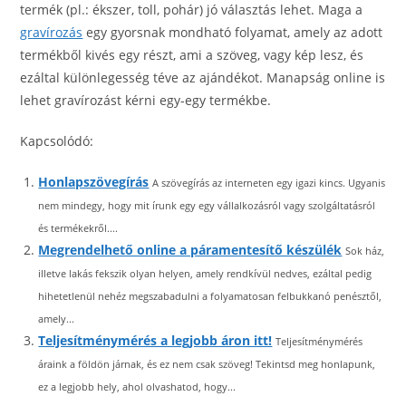
termék (pl.: ékszer, toll, pohár) jó választás lehet. Maga a
gravírozás
egy gyorsnak mondható folyamat, amely az adott
termékből kivés egy részt, ami a szöveg, vagy kép lesz, és
ezáltal különlegesség téve az ajándékot. Manapság online is
lehet gravírozást kérni egy-egy termékbe.
Kapcsolódó:
Honlapszövegírás
A szövegírás az interneten egy igazi kincs. Ugyanis
nem mindegy, hogy mit írunk egy egy vállalkozásról vagy szolgáltatásról
és termékekről....
Megrendelhető online a páramentesítő készülék
Sok ház,
illetve lakás fekszik olyan helyen, amely rendkívül nedves, ezáltal pedig
hihetetlenül nehéz megszabadulni a folyamatosan felbukkanó penésztől,
amely...
Teljesítménymérés a legjobb áron itt!
Teljesítménymérés
áraink a földön járnak, és ez nem csak szöveg! Tekintsd meg honlapunk,
ez a legjobb hely, ahol olvashatod, hogy...