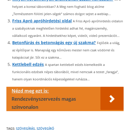
helyzet a koreai táborokban? A Meg nem fogható blog alcíme
„Természetem fölötti jelen-ségek” számos dolgot sejtet a weblap...
Friss Apró apróhirdetési oldal
A Friss Apró apróhirdetés oldalon
a szabályoknak megfelelően hirdetést adhat fel, magánszemély,
vállalkozó egyaránt. A hirdetésekhez képet, videót, videó prezentációt...
Betonfúrás és betonvágás egy új szakma?
Fejlődik a világ,
az építőipar is. Manapság egy kőműves mester nem csak vödörrel és
kalapáccsal jár. Sőt ez a szakma...
Kettlebell edzés
A spartan kettlebell edzés kiemelkedik a
funkcionális edzések népes táborából, mivel nemcsak a testet „faragja”,
hanem olyan koordinációs képességekkel ruházza...
Nézd meg ezt is:
Rendezvényszervezés magas
színvonalon
TAGS:
SZÖVEGÍRÁS
,
SZÖVEGÍRÓ