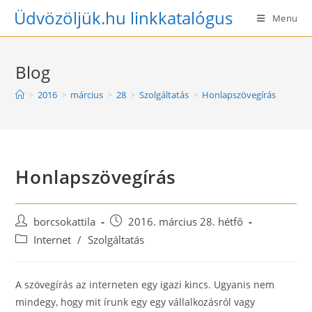
Skip
Üdvözöljük.hu linkkatalógus
Menu
to
content
Blog
>
2016
>
március
>
28
>
Szolgáltatás
>
Honlapszövegírás
Honlapszövegírás
Post
Post
borcsokattila
2016. március 28. hétfő
author:
published:
Post
Internet
/
Szolgáltatás
category:
A szövegírás az interneten egy igazi kincs. Ugyanis nem
mindegy, hogy mit írunk egy egy vállalkozásról vagy