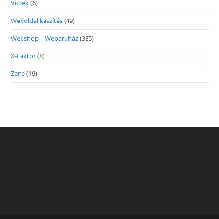
Viccek
(6)
Weboldal készítés
(49)
Webshop – Webáruház
(385)
X-Faktor
(8)
Zene
(19)