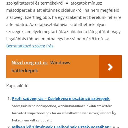
szolgáltatásról és termékekről. A látogatók mínusz
másodpercek alatt eltűnnek oldalunkról, ha nem megfelelő
a szöveg. Ezért legjobb, ha egy szakembert bérelünk fel erre
a feladatra. Az ő tapasztalataival születhetnek olyan
szövegek, amelyek megtartják az oldalon a látogatókat. Vagy
legalábbis többet, mintha egy hozzá nem értő írná. –>
Bemutatkozó szöveg írás
Nézd meg ezt is:
Windows
háttérképek
Kapcsolódó:
Profi szövegírás – Cselekvésre ösztönző szövegek
Szövegírás kéne honlapodhoz, webáruházadhoz? Inkább szakértőre
bíznád? A szuperhonlapok.hu -ra számíthatsz a webszöveg írásban! Így
Neked nem kell az idődet...
Milyen körülmények uralkodnak Észak-Koreában?
Mi a