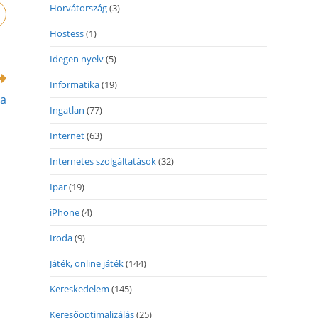
Horvátország
(3)
pens
n
Hostess
(1)
ew
indow
Idegen nyelv
(5)
Informatika
(19)
da
Ingatlan
(77)
Internet
(63)
Internetes szolgáltatások
(32)
Ipar
(19)
iPhone
(4)
Iroda
(9)
Játék, online játék
(144)
Kereskedelem
(145)
Keresőoptimalizálás
(25)