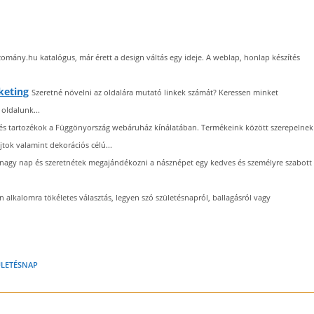
bizomány.hu katalógus, már érett a design váltás egy ideje. A weblap, honlap készítés
keting
Szeretné növelni az oldalára mutató linkek számát? Keressen minket
oldalunk...
és tartozékok a Függönyország webáruház kínálatában. Termékeink között szerepelnek
ok valamint dekorációs célú...
a nagy nap és szeretnétek megajándékozni a násznépet egy kedves és személyre szabott
n alkalomra tökéletes választás, legyen szó születésnapról, ballagásról vagy
ÜLETÉSNAP