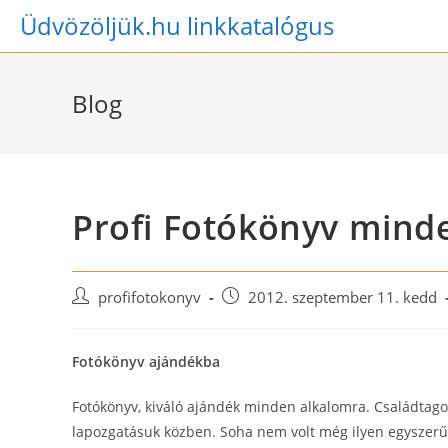
Skip
Üdvözöljük.hu linkkatalógus
to
content
Blog
Profi Fotókönyv mind
Post
Post
profifotokonyv
2012. szeptember 11. kedd
author:
published:
Fotókönyv ajándékba
Fotókönyv, kiváló ajándék minden alkalomra. Családtag
lapozgatásuk közben. Soha nem volt még ilyen egyszerű 