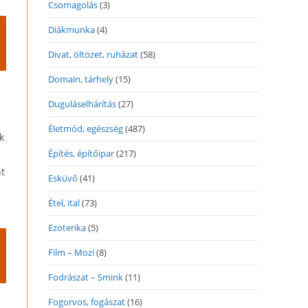
Csomagolás
(3)
Diákmunka
(4)
Divat, öltözet, ruházat
(58)
Domain, tárhely
(15)
Duguláselhárítás
(27)
Életmód, egészség
(487)
k
Építés, építőipar
(217)
nt
Esküvő
(41)
Étel, ital
(73)
Ezoterika
(5)
Film – Mozi
(8)
Fodrászat – Smink
(11)
Fogorvos, fogászat
(16)