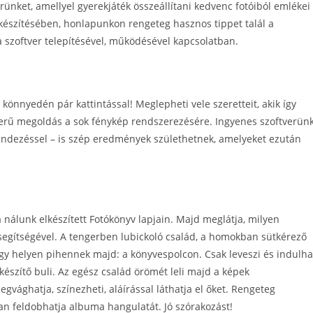
erünket, amellyel gyerekjáték összeállítani kedvenc fotóiból emlékei
lkészítésében, honlapunkon rengeteg hasznos tippet talál a
 a szoftver telepítésével, működésével kapcsolatban.
 könnyedén pár kattintással! Meglepheti vele szeretteit, akik így
erű megoldás a sok fénykép rendszerezésére. Ingyenes szoftverün
rendezéssel – is szép eredmények születhetnek, amelyeket ezután
 nálunk elkészített Fotókönyv lapjain. Majd meglátja, milyen
egítségével. A tengerben lubickoló család, a homokban sütkérező
egy helyen pihennek majd: a könyvespolcon. Csak leveszi és indulha
 készítő buli. Az egész család örömét leli majd a képek
vághatja, színezheti, aláírással láthatja el őket. Rengeteg
an feldobhatja albuma hangulatát. Jó szórakozást!