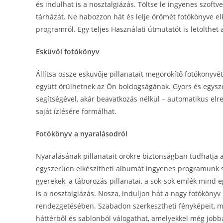
és indulhat is a nosztalgiázás. Töltse le ingyenes szoftv
tárházát. Ne habozzon hát és lelje örömét fotókönyve e
programról. Egy teljes Használati útmutatót is letölthet
Esküvői fotókönyv
Állítsa össze esküvője pillanatait megörökítő fotókönyvét
együtt örülhetnek az Ön boldogságának. Gyors és egysz
segítségével, akár beavatkozás nélkül – automatikus el
saját ízlésére formálhat.
Fotókönyv a nyaralásodról
Nyaralásának pillanatait örökre biztonságban tudhatja a
egyszerűen elkészítheti albumát ingyenes programunk s
gyerekek, a táborozás pillanatai, a sok-sok emlék mind 
is a nosztalgiázás. Nosza, induljon hát a nagy fotókönyv
rendezgetésében. Szabadon szerkesztheti fényképeit, meg
háttérből és sablonból válogathat, amelyekkel még jobb