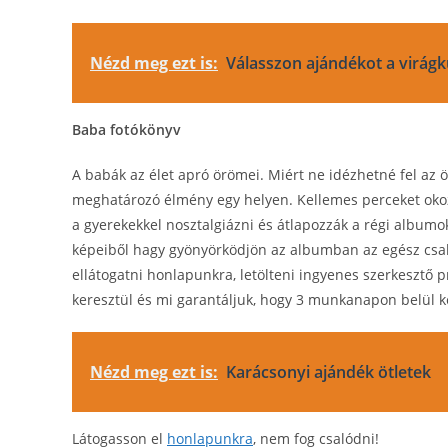
Nézd meg ezt is:
Válasszon ajándékot a virágk
Baba fotókönyv
A babák az élet apró örömei. Miért ne idézhetné fel az 
meghatározó élmény egy helyen. Kellemes perceket okoz
a gyerekekkel nosztalgiázni és átlapozzák a régi albumo
képeiből hagy gyönyörködjön az albumban az egész csal
ellátogatni honlapunkra, letölteni ingyenes szerkesztő 
keresztül és mi garantáljuk, hogy 3 munkanapon belül k
Nézd meg ezt is:
Karácsonyi ajándék ötletek
Látogasson el
honlapunkra
, nem fog csalódni!