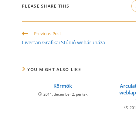
SHARE
PLEASE SHARE THIS
THIS
CONTENT
Read
Previous Post
more
Civertan Grafikai Stúdió webáruháza
articles
YOU MIGHT ALSO LIKE
Körmök
Arculat
weblap
2011. december 2. péntek
201