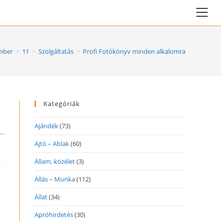
Vie
web
Me
mber
>
11
>
Szolgáltatás
>
Profi Fotókönyv minden alkalomra
Kategóriák
Ajándék
(73)
Ajtó – Ablak
(60)
Állam, közélet
(3)
Állás – Munka
(112)
Állat
(34)
t
Apróhirdetés
(30)