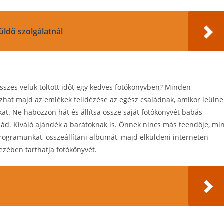
üldő szolgálatnál
összes velük töltött időt egy kedves fotókönyvben? Minden
hat majd az emlékek felidézése az egész családnak, amikor leülne
kat. Ne habozzon hát és állítsa össze saját fotókönyvét babás
ád. Kiváló ajándék a barátoknak is. Önnek nincs más teendője, mi
programunkat, összeállítani albumát, majd elküldeni interneten
ezében tarthatja fotókönyvét.