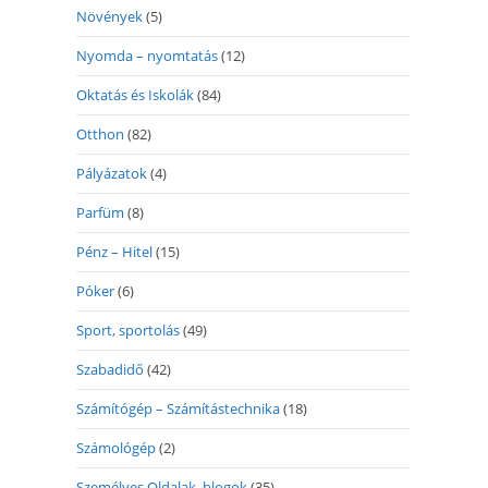
Növények
(5)
Nyomda – nyomtatás
(12)
Oktatás és Iskolák
(84)
Otthon
(82)
Pályázatok
(4)
Parfüm
(8)
Pénz – Hitel
(15)
Póker
(6)
Sport, sportolás
(49)
Szabadidő
(42)
Számítógép – Számítástechnika
(18)
Számológép
(2)
Személyes Oldalak, blogok
(35)