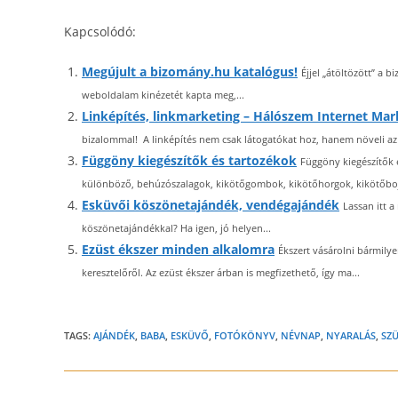
Kapcsolódó:
Megújult a bizomány.hu katalógus!
Éjjel „átöltözött” a 
weboldalam kinézetét kapta meg,...
Linképítés, linkmarketing – Hálószem Internet Mar
bizalommal! A linképítés nem csak látogatókat hoz, hanem növeli az 
Függöny kiegészítők és tartozékok
Függöny kiegészítők 
különböző, behúzószalagok, kikötőgombok, kikötőhorgok, kikötőbojt
Esküvői köszönetajándék, vendégajándék
Lassan itt 
köszönetajándékkal? Ha igen, jó helyen...
Ezüst ékszer minden alkalomra
Ékszert vásárolni bármilye
keresztelőről. Az ezüst ékszer árban is megfizethető, így ma...
TAGS:
AJÁNDÉK
,
BABA
,
ESKÜVŐ
,
FOTÓKÖNYV
,
NÉVNAP
,
NYARALÁS
,
SZ