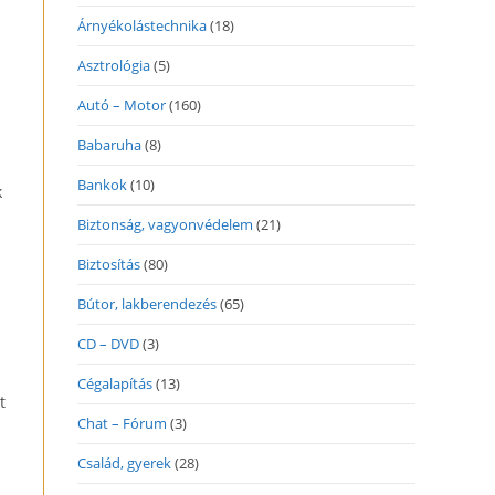
Árnyékolástechnika
(18)
Asztrológia
(5)
Autó – Motor
(160)
Babaruha
(8)
Bankok
(10)
k
Biztonság, vagyonvédelem
(21)
Biztosítás
(80)
Bútor, lakberendezés
(65)
CD – DVD
(3)
Cégalapítás
(13)
t
Chat – Fórum
(3)
Család, gyerek
(28)