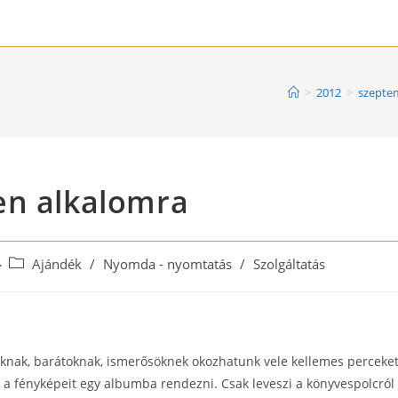
>
2012
>
szepte
en alkalomra
Post
Ajándék
/
Nyomda - nyomtatás
/
Szolgáltatás
category:
oknak, barátoknak, ismerősöknek okozhatunk vele kellemes perceke
a fényképeit egy albumba rendezni. Csak leveszi a könyvespolcról