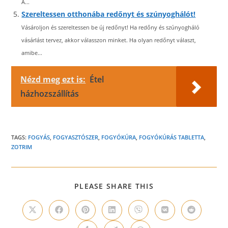
A...
Szereltessen otthonába redőnyt és szúnyoghálót!
Vásároljon és szereltessen be új redőnyt! Ha redőny és szúnyogháló
vásárlást tervez, akkor válasszon minket. Ha olyan redőnyt választ,
amibe...
Nézd meg ezt is:
Étel
házhozszállítás
TAGS:
FOGYÁS
,
FOGYASZTÓSZER
,
FOGYÓKÚRA
,
FOGYÓKÚRÁS TABLETTA
,
ZOTRIM
SHARE
PLEASE SHARE THIS
THIS
CONTENT
Opens
Opens
Opens
Opens
Opens
Opens
Opens
in
in
in
in
in
in
in
a
a
a
a
a
a
a