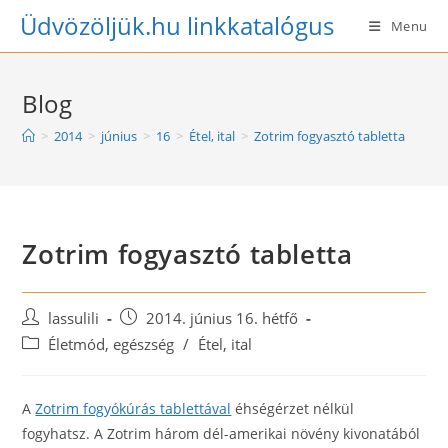
Skip
Üdvözöljük.hu linkkatalógus
Menu
to
content
Blog
>
2014
>
június
>
16
>
Étel, ital
>
Zotrim fogyasztó tabletta
Zotrim fogyasztó tabletta
Post
Post
lassulili
2014. június 16. hétfő
author:
published:
Post
Életmód, egészség
/
Étel, ital
category:
A
Zotrim fogyókúrás tablettával
éhségérzet nélkül
fogyhatsz. A Zotrim három dél-amerikai növény kivonatából