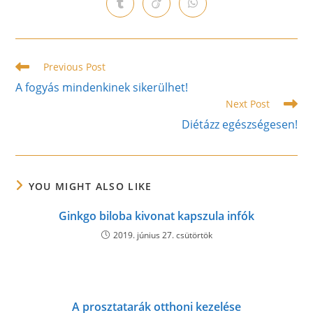
Opens
Opens
Opens
new
new
new
new
new
new
new
in
in
in
window
window
window
window
window
window
window
a
a
a
new
new
new
window
window
window
Read
Previous Post
more
A fogyás mindenkinek sikerülhet!
articles
Next Post
Diétázz egészségesen!
YOU MIGHT ALSO LIKE
Ginkgo biloba kivonat kapszula infók
2019. június 27. csütörtök
A prosztatarák otthoni kezelése