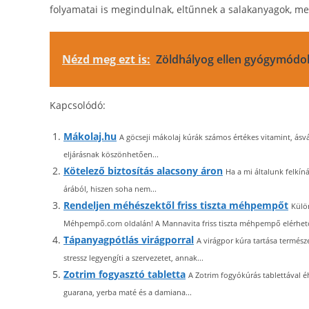
folyamatai is megindulnak, eltűnnek a salakanyagok, mely
Nézd meg ezt is:
Zöldhályog ellen gyógymódo
Kapcsolódó:
Mákolaj.hu
A göcseji mákolaj kúrák számos értékes vitamint, ásván
eljárásnak köszönhetően...
Kötelező biztosítás alacsony áron
Ha a mi általunk felkín
árából, hiszen soha nem...
Rendeljen méhészektől friss tiszta méhpempőt
Külö
Méhpempő.com oldalán! A Mannavita friss tiszta méhpempő elérhet
Tápanyagpótlás virágporral
A virágpor kúra tartása termé
stressz legyengíti a szervezetet, annak...
Zotrim fogyasztó tabletta
A Zotrim fogyókúrás tablettával é
guarana, yerba maté és a damiana...