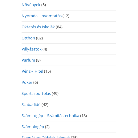
Növények
(5)
Nyomda – nyomtatás
(12)
Oktatás és Iskolák
(84)
Otthon
(82)
Pályázatok
(4)
Parfüm
(8)
Pénz – Hitel
(15)
Póker
(6)
Sport, sportolás
(49)
Szabadidő
(42)
Számítógép – Számítástechnika
(18)
Számológép
(2)
Személyes Oldalak, blogok
(35)