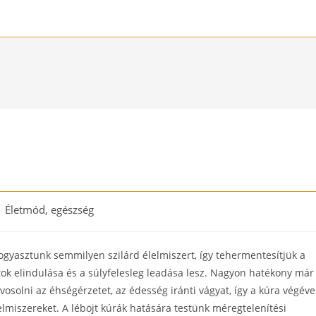
st
Életmód, egészség
tegory:
fogyasztunk semmilyen szilárd élelmiszert, így tehermentesítjük a
atok elindulása és a súlyfelesleg leadása lesz. Nagyon hatékony már
rvosolni az éhségérzetet, az édesség iránti vágyat, így a kúra végéve
elmiszereket. A léböjt kúrák hatására testünk méregtelenítési