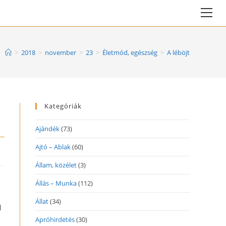
Vie
web
Me
>
2018
>
november
>
23
>
Életmód, egészség
>
A léböjt
Kategóriák
Ajándék
(73)
Ajtó – Ablak
(60)
Állam, közélet
(3)
Állás – Munka
(112)
Állat
(34)
l
Apróhirdetés
(30)