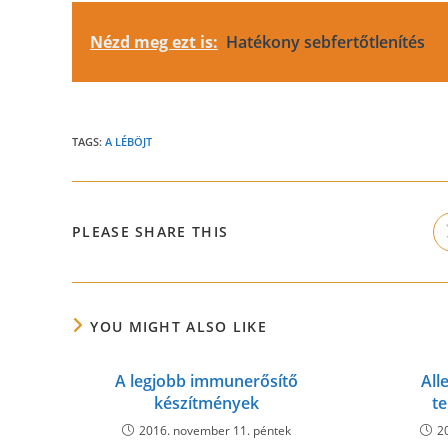
Nézd meg ezt is:
Hatékony sebfertőtlenítés
TAGS:
A LÉBÖJT
SHARE
PLEASE SHARE THIS
THIS
CONTENT
YOU MIGHT ALSO LIKE
A legjobb immunerősítő
All
készítmények
t
2016. november 11. péntek
2