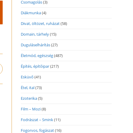
Csomagolás
(3)
Diákmunka
(4)
Divat, öltözet, ruházat
(58)
Domain, tárhely
(15)
Duguláselhárítás
(27)
Életmód, egészség
(487)
Építés, építőipar
(217)
pens
n
Esküvő
(41)
ew
indow
Étel, ital
(73)
Ezoterika
(5)
Film – Mozi
(8)
Fodrászat – Smink
(11)
Fogorvos, fogászat
(16)