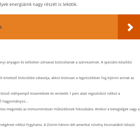
ek energiáink nagy részét is lekötik.
k
yi anyagot és telítetlen zsírsavat biztosítanak a szervezetnek. A speciális készítési
ált kötelező biztosítást választja, akkor biztosan a legolcsóbban fog kijönni annak az
nböző méhpempő kiszerelések és rendelés 1 perc alatt regisztráció nélkül a
ő hagyományos...
szetes megoldás az immunrendszer működésnek fokozására. Amikor a betegségek vagy a
hségérzet nélkül fogyhatsz. A Zotrim három dél-amerikai növény kivonatából készül: