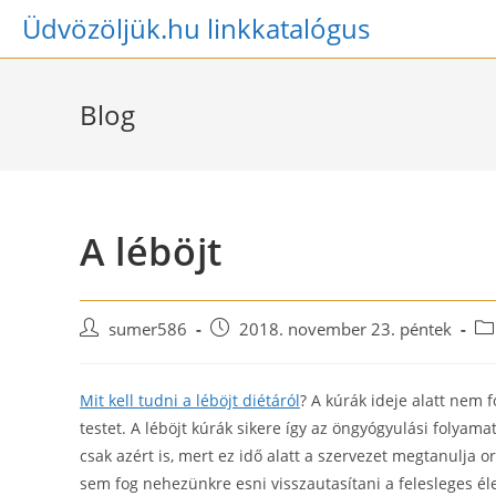
Skip
Üdvözöljük.hu linkkatalógus
to
content
Blog
A léböjt
Post
Post
Po
sumer586
2018. november 23. péntek
author:
published:
ca
Mit kell tudni a léböjt diétáról
? A kúrák ideje alatt nem 
testet. A léböjt kúrák sikere így az öngyógyulási folyam
csak azért is, mert ez idő alatt a szervezet megtanulja o
sem fog nehezünkre esni visszautasítani a felesleges él