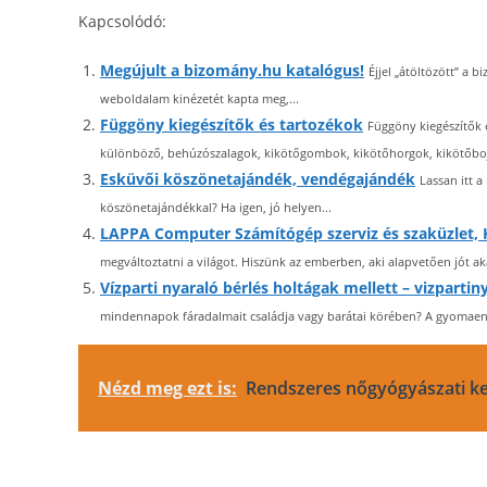
Kapcsolódó:
Megújult a bizomány.hu katalógus!
Éjjel „átöltözött” a 
weboldalam kinézetét kapta meg,...
Függöny kiegészítők és tartozékok
Függöny kiegészítők 
különböző, behúzószalagok, kikötőgombok, kikötőhorgok, kikötőbojt
Esküvői köszönetajándék, vendégajándék
Lassan itt 
köszönetajándékkal? Ha igen, jó helyen...
LAPPA Computer Számítógép szerviz és szaküzlet, K
megváltoztatni a világot. Hiszünk az emberben, aki alapvetően jót aka
Vízparti nyaraló bérlés holtágak mellett – vizpartin
mindennapok fáradalmait családja vagy barátai körében? A gyomaendr
Nézd meg ezt is:
Rendszeres nőgyógyászati k