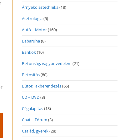
n
Árnyékolástechnika
(18)
Asztrológia
(5)
Autó – Motor
(160)
Babaruha
(8)
Bankok
(10)
Biztonság, vagyonvédelem
(21)
Biztosítás
(80)
Bútor, lakberendezés
(65)
er
CD – DVD
(3)
Cégalapítás
(13)
Chat – Fórum
(3)
Család, gyerek
(28)