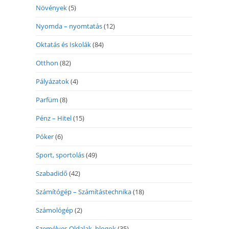
Növények
(5)
Nyomda – nyomtatás
(12)
Oktatás és Iskolák
(84)
Otthon
(82)
Pályázatok
(4)
Parfüm
(8)
Pénz – Hitel
(15)
Póker
(6)
Sport, sportolás
(49)
Szabadidő
(42)
Számítógép – Számítástechnika
(18)
Számológép
(2)
Személyes Oldalak, blogok
(35)