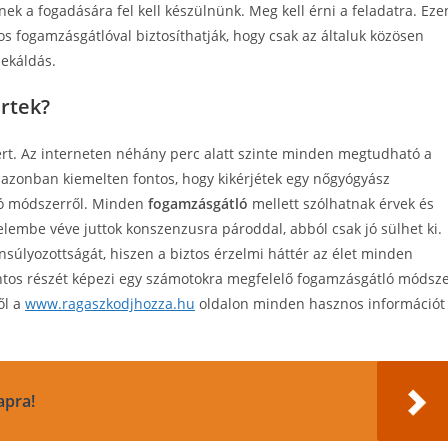
k a fogadására fel kell készülnünk. Meg kell érni a feladatra. Eze
os fogamzásgátlóval biztosíthatják, hogy csak az általuk közösen
mekáldás.
rtek?
ert. Az interneten néhány perc alatt szinte minden megtudható a
t azonban kiemelten fontos, hogy kikérjétek egy nőgyógyász
ló módszerről. Minden
fogamzásgátló
mellett szólhatnak érvek és
elembe véve juttok konszenzusra pároddal, abból csak jó sülhet ki.
súlyozottságát, hiszen a biztos érzelmi háttér az élet minden
fontos részét képezi egy számotokra megfelelő fogamzásgátló módsz
ől a
www.ragaszkodjhozza.hu
oldalon minden hasznos információt
apra!