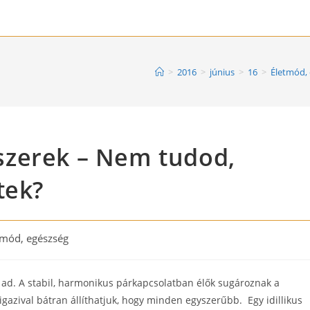
>
2016
>
június
>
16
>
Életmód,
szerek – Nem tudod,
tek?
tmód, egészség
y:
t ad. A stabil, harmonikus párkapcsolatban élők sugároznak a
 igazival bátran állíthatjuk, hogy minden egyszerűbb. Egy idillikus