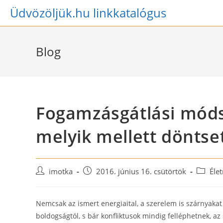
Skip
Üdvözöljük.hu linkkatalógus
to
content
Blog
Fogamzásgátlási mód
melyik mellett döntse
Post
Post
Post
imotka
2016. június 16. csütörtök
Éle
author:
published:
categor
Nemcsak az ismert energiaital, a szerelem is szárnyaka
boldogságtól, s bár konfliktusok mindig felléphetnek, az