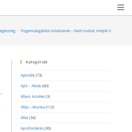
Vie
web
Me
 egészség
>
Fogamzásgátlási módszerek – Nem tudod, melyik mellett dönt
Kategóriák
Ajándék
(73)
Ajtó – Ablak
(60)
Állam, közélet
(3)
Állás – Munka
(112)
Állat
(34)
Apróhirdetés
(30)