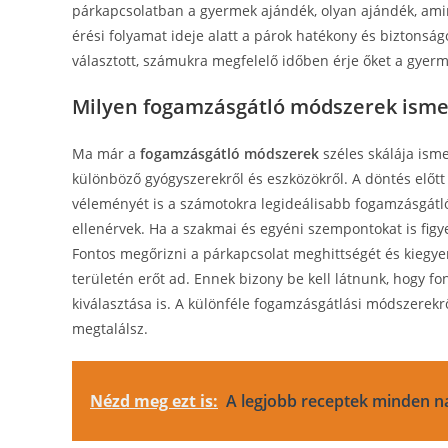
párkapcsolatban a gyermek ajándék, olyan ajándék, amine
érési folyamat ideje alatt a párok hatékony és biztonság
választott, számukra megfelelő időben érje őket a gyer
Milyen fogamzásgátló módszerek isme
Ma már a
fogamzásgátló módszerek
széles skálája ism
különböző gyógyszerekről és eszközökről. A döntés előt
véleményét is a számotokra legideálisabb fogamzásgát
ellenérvek. Ha a szakmai és egyéni szempontokat is figy
Fontos megőrizni a párkapcsolat meghittségét és kiegyen
területén erőt ad. Ennek bizony be kell látnunk, hogy 
kiválasztása is. A különféle fogamzásgátlási módszerekr
megtalálsz.
Nézd meg ezt is:
A legjobb receptek minden n