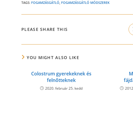
TAGS:
FOGAMZÁSGÁTLÓ
,
FOGAMZÁSGÁTLÓ MÓDSZEREK
SHARE
PLEASE SHARE THIS
THIS
CONTENT
YOU MIGHT ALSO LIKE
Colostrum gyerekeknek és
M
felnőtteknek
fáj
2020. február 25. kedd
2012