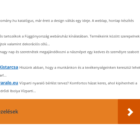
bizomány.hu katalógus, már érett a design váltás egy ideje. A weblap, honlap készítés
és tartozékok a Függönyország webáruház kínálatában. Termékeink között szerepelnek
ok valamint dekorációs célú...
a nagy nap és szeretnétek megajándékozni a násznépet egy kedves és személyre szabott
istarcsa
Hiszünk abban, hogy a munkánkon és a tevékenységeinken keresztül lehe
r!...
yaralo.eu
Vízparti nyaraló bérlést tervez? Komfortos házat keres, ahol kipihenheti a
ődi Ibolya Vízparti...
ezelések