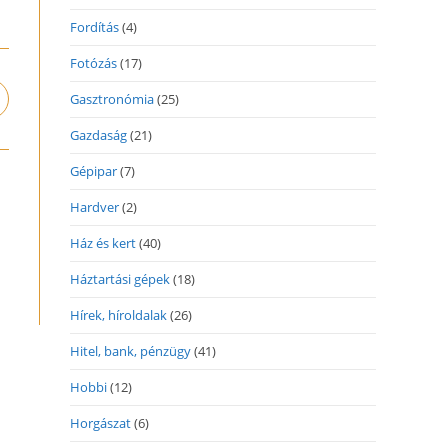
Fordítás
(4)
Fotózás
(17)
Gasztronómia
(25)
pens
n
Gazdaság
(21)
ew
indow
Gépipar
(7)
Hardver
(2)
Ház és kert
(40)
Háztartási gépek
(18)
Hírek, híroldalak
(26)
Hitel, bank, pénzügy
(41)
Hobbi
(12)
Horgászat
(6)