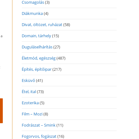
Csomagolás
(3)
Diákmunka
(4)
Divat, öltözet, ruházat
(58)
Domain, tárhely
(15)
 a
Duguláselhárítás
(27)
Életmód, egészség
(487)
t
Építés, építőipar
(217)
Esküvő
(41)
Étel, ital
(73)
Ezoterika
(5)
Film – Mozi
(8)
Fodrászat – Smink
(11)
Fogorvos, fogászat
(16)