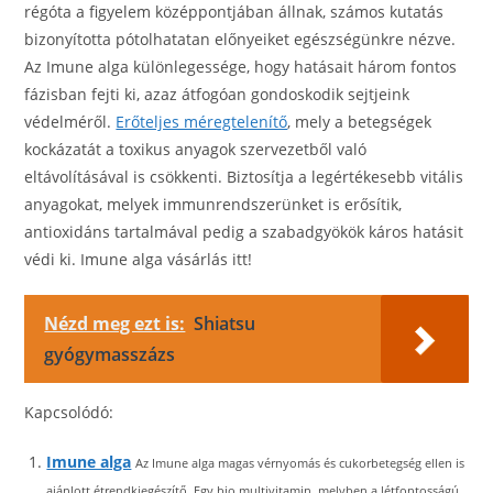
régóta a figyelem középpontjában állnak, számos kutatás
bizonyította pótolhatatan előnyeiket egészségünkre nézve.
Az Imune alga különlegessége, hogy hatásait három fontos
fázisban fejti ki, azaz átfogóan gondoskodik sejtjeink
védelméről.
Erőteljes méregtelenítő
, mely a betegségek
kockázatát a toxikus anyagok szervezetből való
eltávolításával is csökkenti. Biztosítja a legértékesebb vitális
anyagokat, melyek immunrendszerünket is erősítik,
antioxidáns tartalmával pedig a szabadgyökök káros hatásit
védi ki. Imune alga vásárlás itt!
Nézd meg ezt is:
Shiatsu
gyógymasszázs
Kapcsolódó:
Imune alga
Az Imune alga magas vérnyomás és cukorbetegség ellen is
ajánlott étrendkiegészítő. Egy bio multivitamin, melyben a létfontosságú