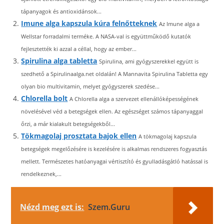
tápanyagok és antioxidánsok...
Imune alga kapszula kúra felnőtteknek
Az Imune alga a
Wellstar forradalmi terméke. A NASA-val is együttműködő kutatók
fejlesztették ki azzal a céllal, hogy az ember...
Spirulina alga tabletta
Spirulina, ami gyógyszerekkel együtt is
szedhető a Spirulinaalga.net oldalán! A Mannavita Spirulina Tabletta egy
olyan bio multivitamin, melyet gyógyszerek szedése...
Chlorella bolt
A Chlorella alga a szervezet ellenállóképességének
növelésével véd a betegségek ellen. Az egészséget számos tápanyaggal
őrzi, a már kialakult betegségekből...
Tökmagolaj prosztata bajok ellen
A tökmagolaj kapszula
betegségek megelőzésére is kezelésére is alkalmas rendszeres fogyasztás
mellett. Természetes hatóanyagai vértisztító és gyulladásgátló hatással is
rendelkeznek,...
Nézd meg ezt is:
Szem.Guru