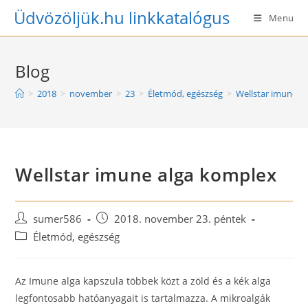
Skip
Üdvözöljük.hu linkkatalógus
Menu
to
content
Blog
>
2018
>
november
>
23
>
Életmód, egészség
>
Wellstar imune a
Wellstar imune alga komplex
Post
Post
sumer586
2018. november 23. péntek
author:
published:
Post
Életmód, egészség
category:
Az Imune alga kapszula többek közt a zöld és a kék alga
legfontosabb hatóanyagait is tartalmazza. A mikroalgák