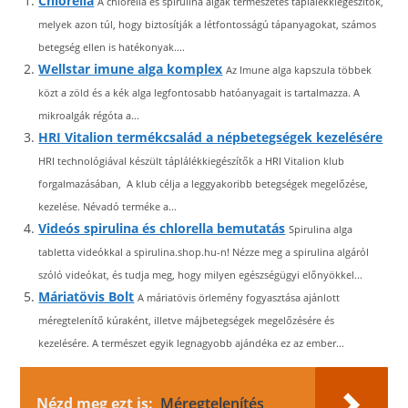
Chlorella
A chlorella és spirulina algák természetes táplálékkiegészítők,
melyek azon túl, hogy biztosítják a létfontosságú tápanyagokat, számos
betegség ellen is hatékonyak....
Wellstar imune alga komplex
Az Imune alga kapszula többek
közt a zöld és a kék alga legfontosabb hatóanyagait is tartalmazza. A
mikroalgák régóta a...
HRI Vitalion termékcsalád a népbetegségek kezelésére
HRI technológiával készült táplálékkiegészítők a HRI Vitalion klub
forgalmazásában, A klub célja a leggyakoribb betegségek megelőzése,
kezelése. Névadó terméke a...
Videós spirulina és chlorella bemutatás
Spirulina alga
tabletta videókkal a spirulina.shop.hu-n! Nézze meg a spirulina algáról
szóló videókat, és tudja meg, hogy milyen egészségügyi előnyökkel...
Máriatövis Bolt
A máriatövis örlemény fogyasztása ajánlott
méregtelenítő kúraként, illetve májbetegségek megelőzésére és
kezelésére. A természet egyik legnagyobb ajándéka ez az ember...
Nézd meg ezt is:
Méregtelenítés