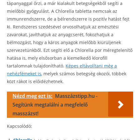
tápanyaggal őrzi, a már kialakult betegségekből segíti a
mielőbbi gyógyulást. A Chlorella tabletta nemcsak az
immunrendszerre, de a bélrendszerre is pozitív hatást fejt
ki. Rendszeres szedésével orvosolhatjuk az emésztési
zavarokat, javíthatjuk az anyagcserét, fokozhatjuk a
bélmozgást, hogy a káros anyagok mielőbb kiürüljenek
szervezetünkből. Ezt segíti elő a Chlorella por méregtelenítő
hatása is, mely elsősorban a kiemelkedő klorofill
tartalomnak tulajdonítható.
Képes eltávolítani még a
nehézfémeket is
, melyek számos betegség okozói, többek
közt rákot is előidézhetnek.
Nézd meg ezt is:
Masszázstipp.hu -
Segítünk megtalálni a megfelelő
masszázst!
Kapcsolódó: