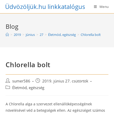
Skip
Üdvözöljük.hu linkkatalógus
Menu
to
content
Blog
>
2019
>
június
>
27
>
Életmód, egészség
>
Chlorella bolt
Chlorella bolt
Post
Post
sumer586
2019. június 27. csütörtök
author:
published:
Post
Életmód, egészség
category:
A Chlorella alga a szervezet ellenállóképességének
növelésével véd a betegségek ellen. Az egészséget számos