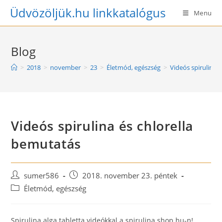
Skip
Üdvözöljük.hu linkkatalógus
Menu
to
content
Blog
>
2018
>
november
>
23
>
Életmód, egészség
>
Videós spirulina 
Videós spirulina és chlorella
bemutatás
Post
Post
sumer586
2018. november 23. péntek
author:
published:
Post
Életmód, egészség
category:
Spirulina alga tabletta videókkal a spirulina.shop.hu-n!