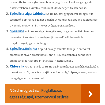
hozzájuthatunk a legfontosabb tápanyagokhoz. A mikroalga egyedi
összetételében a kutatók több mint 70% fehérjét, 8 esszenciális...
Spirulina alga tabletta
Spirulina, ami gyógyszerekkel együtt is
szedhető a Spirulinaalga.net oldalán! A Mannavita Spirulina Tabletta egy
olyan bio multivitamin, melyet gyógyszerek szedése...
Spirulina
A Spirulina alga rászolgált arra, hogy szuperélelmiszernek
nevezzük. A kutatások sorra igazolják egyedülálló hatásait és
tulajdonságait, így azt is, hogy...
Spirulina.Bolt.hu
A spirulina alga tabletta fehérjéi a szervezet
számára könnyen emészthetők, ennek következtében a benne lévő
aminosavak is nagyobb intenzitással hasznosulnak....
Chlorella
A chlorella és spirulina algák természetes táplálékkiegészítők,
melyek azon túl, hogy biztosítják a létfontosságú tápanyagokat, számos
betegség ellen is hatékonyak....
Nézd meg ezt is:
Foglalkozás
egészségügyi, üzemorvosi szűrés