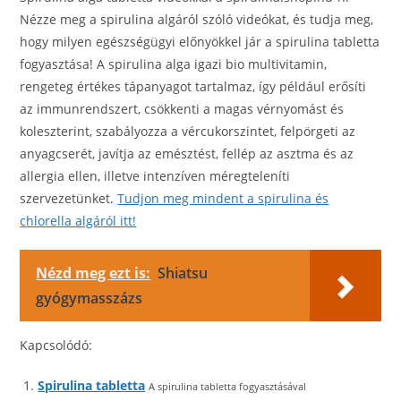
Nézze meg a spirulina algáról szóló videókat, és tudja meg,
hogy milyen egészségügyi előnyökkel jár a spirulina tabletta
fogyasztása! A spirulina alga igazi bio multivitamin,
rengeteg értékes tápanyagot tartalmaz, így például erősíti
az immunrendszert, csökkenti a magas vérnyomást és
koleszterint, szabályozza a vércukorszintet, felpörgeti az
anyagcserét, javítja az emésztést, fellép az asztma és az
allergia ellen, illetve intenzíven méregteleníti
szervezetünket.
Tudjon meg mindent a spirulina és
chlorella algáról itt!
Nézd meg ezt is:
Shiatsu
gyógymasszázs
Kapcsolódó:
Spirulina tabletta
A spirulina tabletta fogyasztásával