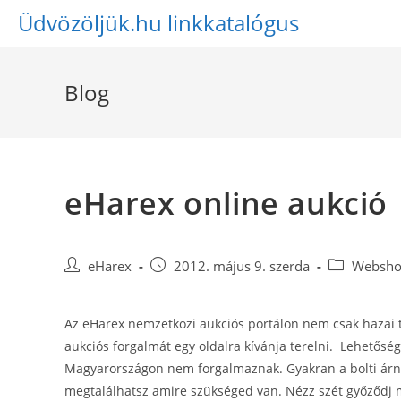
Skip
Üdvözöljük.hu linkkatalógus
to
content
Blog
eHarex online aukció
Post
Post
Post
eHarex
2012. május 9. szerda
Websho
author:
published:
category:
Az eHarex nemzetközi aukciós portálon nem csak hazai t
aukciós forgalmát egy oldalra kívánja terelni. Lehetős
Magyarországon nem forgalmaznak. Gyakran a bolti árná
megtalálhatsz amire szükséged van. Nézz szét győződj meg