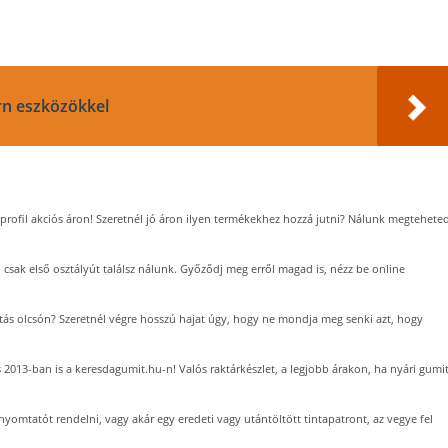
n eszközökkel
 profil akciós áron! Szeretnél jó áron ilyen termékekhez hozzá jutni? Nálunk megteheted
 csak első osztályút találsz nálunk. Győződj meg erről magad is, nézz be online
tás olcsón? Szeretnél végre hosszú hajat úgy, hogy ne mondja meg senki azt, hogy
 2013-ban is a keresdagumit.hu-n! Valós raktárkészlet, a legjobb árakon, ha nyári gumi
 nyomtatót rendelni, vagy akár egy eredeti vagy utántöltött tintapatront, az vegye fel