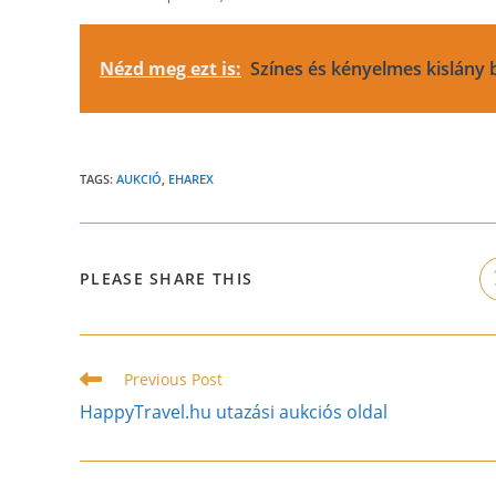
Nézd meg ezt is:
Színes és kényelmes kislány 
TAGS:
AUKCIÓ
,
EHAREX
SHARE
PLEASE SHARE THIS
THIS
CONTENT
Read
Previous Post
more
HappyTravel.hu utazási aukciós oldal
articles