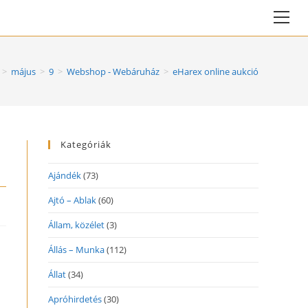
Vie
web
Me
>
május
>
9
>
Webshop - Webáruház
>
eHarex online aukció
Kategóriák
Ajándék
(73)
Ajtó – Ablak
(60)
Állam, közélet
(3)
Állás – Munka
(112)
Állat
(34)
Apróhirdetés
(30)