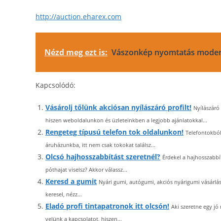
http://auction.eharex.com
Nézd meg ezt is:
Vászonkép nyomtatás moder
Kapcsolódó:
Vásárolj tőlünk akciósan nyílászáró profilt!
Nyílászáró
hiszen weboldalunkon és üzleteinkben a legjobb ajánlatokkal...
Rengeteg típusú telefon tok oldalunkon!
Telefontokból
áruházunkba, itt nem csak tokokat találsz...
Olcsó hajhosszabbítást szeretnél?
Érdekel a hajhosszabbí
póthajat viselsz? Akkor válassz...
Keresd a gumit
Nyári gumi, autógumi, akciós nyárigumi vásárlás
keresel, nézz...
Eladó profi tintapatronok itt olcsón!
Aki szeretne egy jó
velünk a kapcsolatot, hiszen...