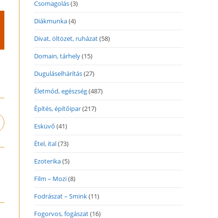
Csomagolás
(3)
Diákmunka
(4)
Divat, öltözet, ruházat
(58)
Domain, tárhely
(15)
Duguláselhárítás
(27)
Életmód, egészség
(487)
Építés, építőipar
(217)
pens
Esküvő
(41)
n
Étel, ital
(73)
ew
indow
Ezoterika
(5)
Film – Mozi
(8)
Fodrászat – Smink
(11)
Fogorvos, fogászat
(16)