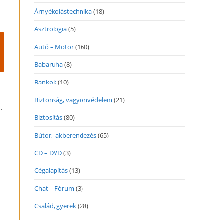
Árnyékolástechnika
(18)
Asztrológia
(5)
Autó – Motor
(160)
Babaruha
(8)
Bankok
(10)
Biztonság, vagyonvédelem
(21)
,
Biztosítás
(80)
Bútor, lakberendezés
(65)
CD – DVD
(3)
Cégalapítás
(13)
t
Chat – Fórum
(3)
Család, gyerek
(28)