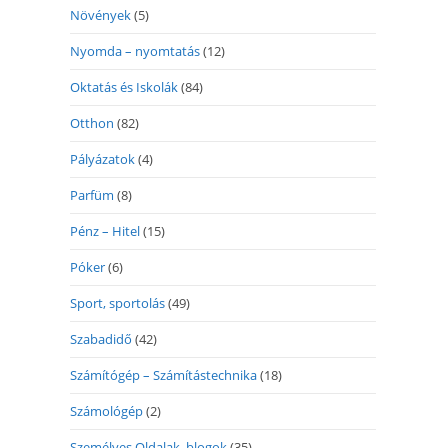
Növények
(5)
Nyomda – nyomtatás
(12)
Oktatás és Iskolák
(84)
Otthon
(82)
Pályázatok
(4)
Parfüm
(8)
Pénz – Hitel
(15)
Póker
(6)
Sport, sportolás
(49)
Szabadidő
(42)
Számítógép – Számítástechnika
(18)
Számológép
(2)
Személyes Oldalak, blogok
(35)