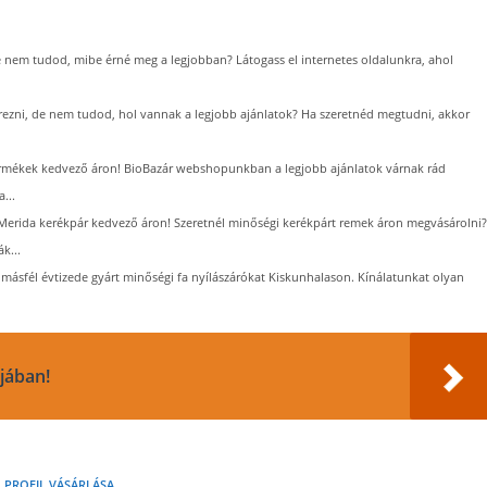
de nem tudod, mibe érné meg a legjobban? Látogass el internetes oldalunkra, ahol
erezni, de nem tudod, hol vannak a legjobb ajánlatok? Ha szeretnéd megtudni, akkor
rmékek kedvező áron! BioBazár webshopunkban a legjobb ajánlatok várnak rád
...
Merida kerékpár kedvező áron! Szeretnél minőségi kerékpárt remek áron megvásárolni?
k...
 másfél évtizede gyárt minőségi fa nyílászárókat Kiskunhalason. Kínálatunkat olyan
ájában!
 PROFIL VÁSÁRLÁSA