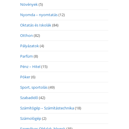
Növények
(5)
Nyomda – nyomtatás
(12)
Oktatás és Iskolák
(84)
Otthon
(82)
Pályázatok
(4)
Parfüm
(8)
Pénz – Hitel
(15)
Póker
(6)
Sport, sportolás
(49)
Szabadidő
(42)
Számítógép – Számítástechnika
(18)
Számológép
(2)
Személyes Oldalak, blogok
(35)