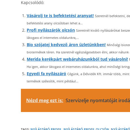
Kapcsolódó:
Vásárolj te is befektetési aranyat!
Szeretnél befektetni, 
befektetési arany olcsóbban lehet a...
Profi nyílászárók olcsón
Szeretnél kiváló nyílászárókat besz
látogass el internetes oldalunkra,...
Bio szójatej kedvező áron üzletünkben!
Minőségi biote
biotermékek téren. Ha szeretnél egészségesebben élni, akkor nálunk a
Merida kerékpárt webáruházunkból tud vásárolni!
Ha igen, akkor látogass el internetes oldalunkra, ahol minőségi bringá
Egyedi fa nyílászáró
Cégünk, a Délvidék Kft. immár több, mint
termékek szélesítik, mint például...
Nézd meg ezt is:
Szervizelje nyomtatóját irod
TAGS:
NYÍLÁSZÁRÓ PROFIL
,
NYÍLÁSZÁRÓ PROFIL OLCSÓN
,
NYÍLÁSZÁRÓ