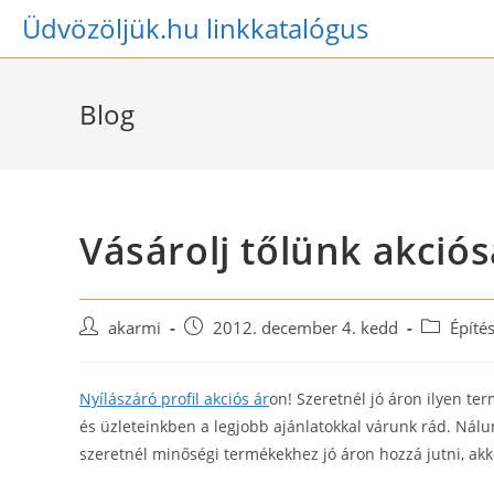
Skip
Üdvözöljük.hu linkkatalógus
to
content
Blog
Vásárolj tőlünk akciós
Post
Post
Post
akarmi
2012. december 4. kedd
Építés
author:
published:
category:
Nyílászáró profil akciós ár
on! Szeretnél jó áron ilyen t
és üzleteinkben a legjobb ajánlatokkal várunk rád. Nálun
szeretnél minőségi termékekhez jó áron hozzá jutni, akk