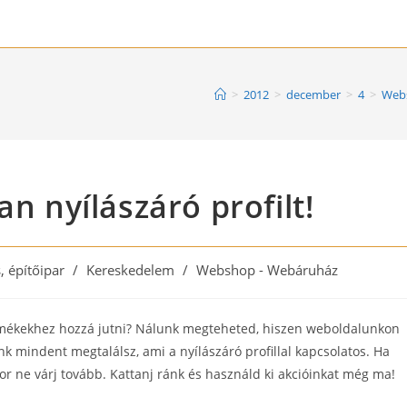
>
2012
>
december
>
4
>
Web
an nyílászáró profilt!
, építőipar
/
Kereskedelem
/
Webshop - Webáruház
ermékekhez hozzá jutni? Nálunk megteheted, hiszen weboldalunkon
k mindent megtalálsz, ami a nyílászáró profillal kapcsolatos. Ha
or ne várj tovább. Kattanj ránk és használd ki akcióinkat még ma!