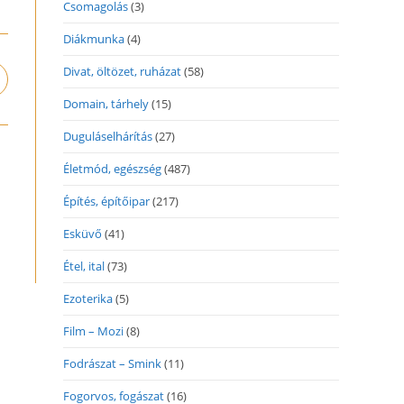
Csomagolás
(3)
Diákmunka
(4)
Divat, öltözet, ruházat
(58)
pens
n
Domain, tárhely
(15)
ew
indow
Duguláselhárítás
(27)
Életmód, egészség
(487)
Építés, építőipar
(217)
Esküvő
(41)
Étel, ital
(73)
Ezoterika
(5)
Film – Mozi
(8)
Fodrászat – Smink
(11)
Fogorvos, fogászat
(16)