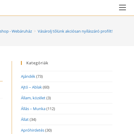
Vie
web
Me
shop - Webáruház
>
Vásárolj tőlünk akciósan nyílászáró profilt!
Kategóriák
Ajándék
(73)
Ajtó – Ablak
(60)
Állam, közélet
(3)
Állás – Munka
(112)
Állat
(34)
Apróhirdetés
(30)