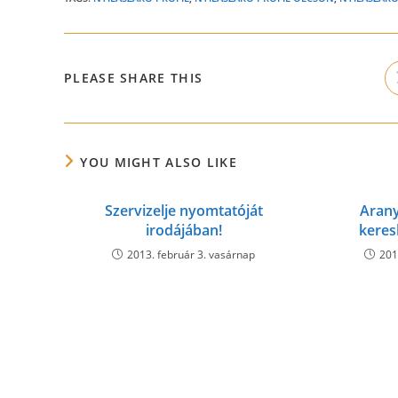
SHARE
PLEASE SHARE THIS
THIS
CONTENT
YOU MIGHT ALSO LIKE
Szervizelje nyomtatóját
Aran
irodájában!
keres
2013. február 3. vasárnap
201