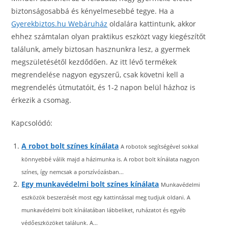
biztonságosabbá és kényelmesebbé tegye. Ha a
Gyerekbiztos.hu Webáruház
oldalára kattintunk, akkor
ehhez számtalan olyan praktikus eszközt vagy kiegészítőt
találunk, amely biztosan hasznunkra lesz, a gyermek
megszületésétől kezdődően. Az itt lévő termékek
megrendelése nagyon egyszerű, csak követni kell a
megrendelés útmutatóit, és 1-2 napon belül házhoz is
érkezik a csomag.
Kapcsolódó:
A robot bolt színes kínálata
A robotok segítségével sokkal
könnyebbé válik majd a házimunka is. A robot bolt kínálata nagyon
színes, így nemcsak a porszívózásban...
Egy munkavédelmi bolt színes kínálata
Munkavédelmi
eszközök beszerzését most egy kattintással meg tudjuk oldani. A
munkavédelmi bolt kínálatában lábbeliket, ruházatot és egyéb
védőeszközöket találunk. A...