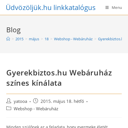
Skip
Üdvözöljük.hu linkkatalógus
Menu
to
content
Blog
>
2015
>
május
>
18
>
Webshop - Webáruház
>
Gyerekbiztos.hu 
Gyerekbiztos.hu Webáruház
színes kínálata
Post
Post
yatooa
2015. május 18. hétfő
author:
published:
Post
Webshop - Webáruház
category:
Minden szülőnek az a feladata, hogy gyermeke életét