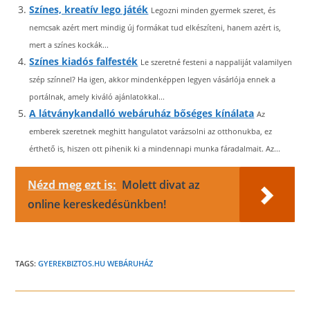
Színes, kreatív lego játék
Legozni minden gyermek szeret, és
nemcsak azért mert mindig új formákat tud elkészíteni, hanem azért is,
mert a színes kockák...
Színes kiadós falfesték
Le szeretné festeni a nappaliját valamilyen
szép színnel? Ha igen, akkor mindenképpen legyen vásárlója ennek a
portálnak, amely kiváló ajánlatokkal...
A látványkandalló webáruház bőséges kínálata
Az
emberek szeretnek meghitt hangulatot varázsolni az otthonukba, ez
érthető is, hiszen ott pihenik ki a mindennapi munka fáradalmait. Az...
Nézd meg ezt is:
Molett divat az
online kereskedésünkben!
TAGS:
GYEREKBIZTOS.HU WEBÁRUHÁZ