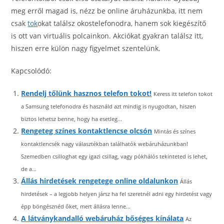
meg erről magad is, nézz be online áruházunkba, itt nem
csak
tok
okat találsz okostelefonodra, hanem sok kiegészítő
is ott van virtuális polcainkon. Akciókat gyakran találsz itt,
hiszen erre külön nagy figyelmet szentelünk.
Kapcsolódó:
Rendelj tőlünk hasznos telefon tokot!
Keress itt telefon tokot
a Samsung telefonodra és használd azt mindig is nyugodtan, hiszen
biztos lehetsz benne, hogy ha esetleg...
Rengeteg színes kontaktlencse olcsón
Mintás és színes
kontaktlencsék nagy választékban találhatók webáruházunkban!
Szemedben csilloghat egy igazi csillag, vagy pókhálós tekinteted is lehet,
de a...
Állás hirdetések rengetege online oldalunkon
Állás
hirdetések – a legjobb helyen jársz ha fel szeretnél adni egy hirdetést vagy
épp böngésznéd őket, mert állásra lenne...
A látványkandalló webáruház bőséges kínálata
Az