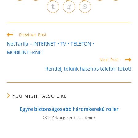
in
in
in
in
in
in
in
a
a
a
a
a
a
a
Opens
Opens
Opens
new
new
new
new
new
new
new
in
in
in
window
window
window
window
window
window
window
a
a
a
new
new
new
window
window
window
Read
Previous Post
more
NetTarifa – INTERNET • TV • TELEFON •
articles
MOBILINTERNET
Next Post
Rendelj tőlünk hasznos telefon tokot!
YOU MIGHT ALSO LIKE
Egyre biztonságosabb háromkerekű roller
2014. augusztus 22. péntek