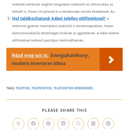
emberek szeretnek meghitt hangulatot varázsolni az otthonukba, ez
érthető is, hiszen ott pihenik ki a mindennapi munka fáradalmait. Az...
Hol találkozhatunk kábel telefon előfizetéssel?
A
telefonok gyakran használatos eszközök a mindennapokban, hiszen
távkommunikációs lehetőséget kínálnak az ügyfeleknek. A kábel telefon
előfizetéssel kedvező percdíjon telefonálhatnak...
Nézd meg ezt is:
Energiahatékony,
modern inverteres klíma
TAGS:
TELEFON
,
TELEFONTOK
,
TELEFONTOK KERESKEDÉS
SHARE
PLEASE SHARE THIS
THIS
CONTENT
Opens
Opens
Opens
Opens
Opens
Opens
Opens