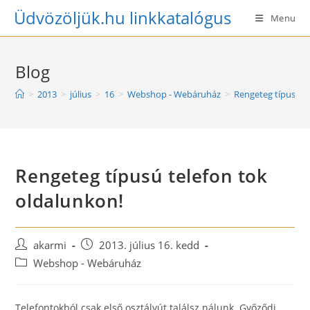
Skip
Üdvözöljük.hu linkkatalógus
Menu
to
content
Blog
>
2013
>
július
>
16
>
Webshop - Webáruház
>
Rengeteg típusú t
Rengeteg típusú telefon tok
oldalunkon!
Post
Post
akarmi
2013. július 16. kedd
author:
published:
Post
Webshop - Webáruház
category:
Telefontokból csak első osztályút találsz nálunk. Győződj