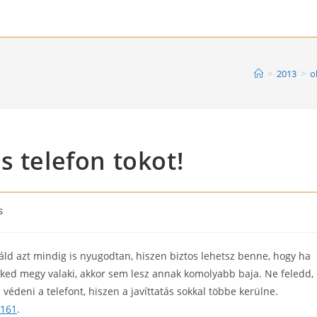
>
2013
>
o
s telefon tokot!
ás
áld azt mindig is nyugodtan, hiszen biztos lehetsz benne, hogy ha
eked megy valaki, akkor sem lesz annak komolyabb baja. Ne feledd,
édeni a telefont, hiszen a javíttatás sokkal többe kerülne.
/161
.