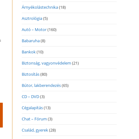
Árnyékolástechnika
(18)
Asztrológia
(5)
Autó – Motor
(160)
s
Babaruha
(8)
Bankok
(10)
Biztonság, vagyonvédelem
(21)
Biztosítás
(80)
Bútor, lakberendezés
(65)
CD – DVD
(3)
Cégalapítás
(13)
Chat – Fórum
(3)
Család, gyerek
(28)