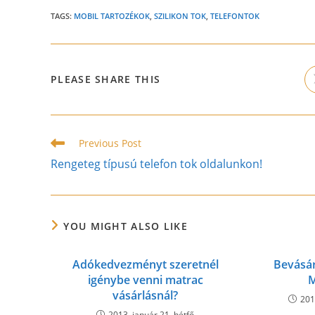
TAGS:
MOBIL TARTOZÉKOK
,
SZILIKON TOK
,
TELEFONTOK
SHARE
PLEASE SHARE THIS
THIS
CONTENT
Read
Previous Post
more
Rengeteg típusú telefon tok oldalunkon!
articles
YOU MIGHT ALSO LIKE
Adókedvezményt szeretnél
Bevásárl
igénybe venni matrac
vásárlásnál?
201
2013. január 21. hétfő