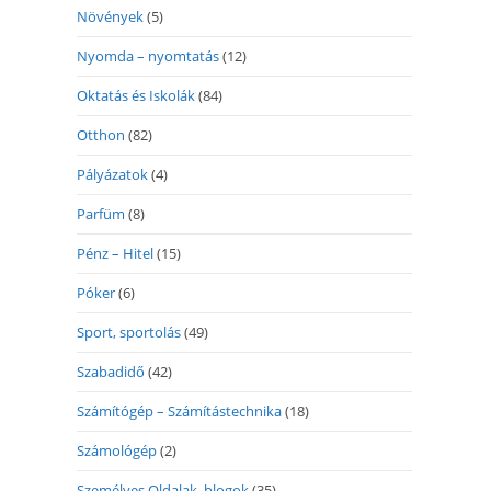
Növények
(5)
Nyomda – nyomtatás
(12)
Oktatás és Iskolák
(84)
Otthon
(82)
Pályázatok
(4)
Parfüm
(8)
Pénz – Hitel
(15)
Póker
(6)
Sport, sportolás
(49)
Szabadidő
(42)
Számítógép – Számítástechnika
(18)
Számológép
(2)
Személyes Oldalak, blogok
(35)