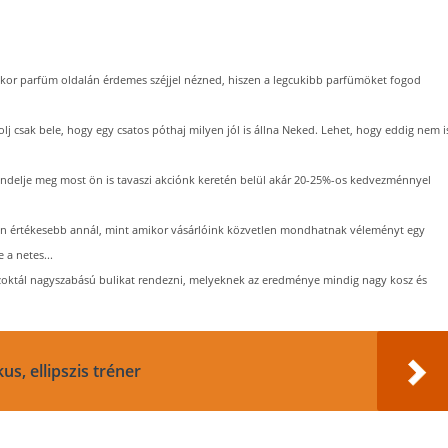
ukor parfüm oldalán érdemes széjjel nézned, hiszen a legcukibb parfümöket fogod
lj csak bele, hogy egy csatos póthaj milyen jól is állna Neked. Lehet, hogy eddig nem i
ndelje meg most ön is tavaszi akciónk keretén belül akár 20-25%-os kedvezménnyel
n értékesebb annál, mint amikor vásárlóink közvetlen mondhatnak véleményt egy
 a netes...
zoktál nagyszabású bulikat rendezni, melyeknek az eredménye mindig nagy kosz és
us, ellipszis tréner