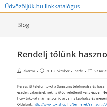
Skip
Üdvözöljük.hu linkkatalógus
to
content
Blog
Rendelj tőlünk haszno
Post
Post
Post
akarmi
2013. október 7. hétfő
Vásárl
author:
published:
category:
Keress itt telefon tokot a Samsung telefonodra és haszn
esetleg valaminek neki is ütöd véletlenül vagy éppen N
hogy tokokat már nagyon jó árban is kaphatsz és megéri v
Oldalunk:
http://www.tok-shop.hu/termekek/samsung/t