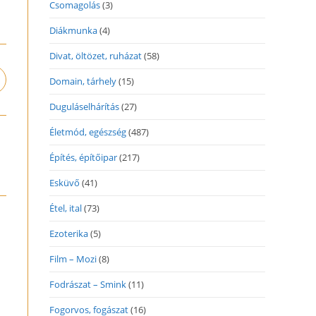
Csomagolás
(3)
Diákmunka
(4)
Divat, öltözet, ruházat
(58)
Domain, tárhely
(15)
pens
n
Duguláselhárítás
(27)
ew
indow
Életmód, egészség
(487)
Építés, építőipar
(217)
Esküvő
(41)
Étel, ital
(73)
Ezoterika
(5)
Film – Mozi
(8)
Fodrászat – Smink
(11)
Fogorvos, fogászat
(16)