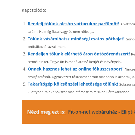
Kapcsolódó:
Rendelj tőlünk olcsón vattacukor parfümöt!
A vattac
találni. Ha még fiatal vagy és nem nőies-,...
Tőlünk vásárolhatsz minőségi csatos póthajat!
Gondo
próbálkoztál azzal, mert...
Rendeljen tőlünk elérhető áron öntözőrendszert!
Re
termékeinket. Tegye ön is csodálatossá kertjét és növényeit....
Önnek hasznos lehet az online fókuszcsoport!
Nincse
szolgáltatásról. Úgynevezett fókuszcsoportok már anno is akadtak, de
Takarítógép kölcsönzési lehetősége tőlünk!
Sokszor s
kilöttyedt italok? Sokszor már lefáradsz mire sikerül áttakarítanod...
Nézd meg ezt is:
Fit-on-net webáruház - Elliptik