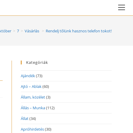
Vie
web
Me
któber
>
7
>
Vásárlás
>
Rendelj tőlünk hasznos telefon tokot!
Kategóriák
Ajándék
(73)
Ajtó – Ablak
(60)
Állam, közélet
(3)
Állás – Munka
(112)
Állat
(34)
Apróhirdetés
(30)