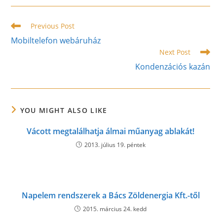
new
new
new
window
window
window
Read
Previous Post
more
Mobiltelefon webáruház
articles
Next Post
Kondenzációs kazán
YOU MIGHT ALSO LIKE
Vácott megtalálhatja álmai műanyag ablakát!
2013. július 19. péntek
Napelem rendszerek a Bács Zöldenergia Kft.-től
2015. március 24. kedd