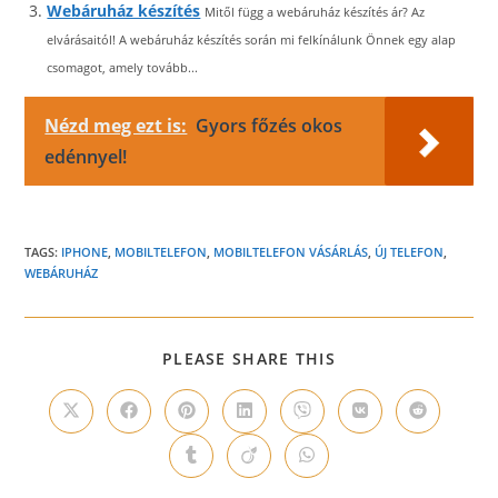
Webáruház készítés
Mitől függ a webáruház készítés ár? Az
elvárásaitól! A webáruház készítés során mi felkínálunk Önnek egy alap
csomagot, amely tovább...
Nézd meg ezt is:
Gyors főzés okos
edénnyel!
TAGS:
IPHONE
,
MOBILTELEFON
,
MOBILTELEFON VÁSÁRLÁS
,
ÚJ TELEFON
,
WEBÁRUHÁZ
SHARE
PLEASE SHARE THIS
THIS
CONTENT
Opens
Opens
Opens
Opens
Opens
Opens
Opens
in
in
in
in
in
in
in
a
a
a
a
a
a
a
Opens
Opens
Opens
new
new
new
new
new
new
new
in
in
in
window
window
window
window
window
window
window
a
a
a