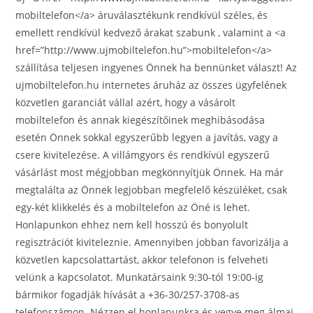
mobiltelefon</a> áruválasztékunk rendkívül széles, és
emellett rendkívül kedvező árakat szabunk , valamint a <a
href=”http://www.ujmobiltelefon.hu”>mobiltelefon</a>
szállítása teljesen ingyenes Önnek ha bennünket választ! Az
ujmobiltelefon.hu internetes áruház az összes ügyfelének
közvetlen garanciát vállal azért, hogy a vásárolt
mobiltelefon és annak kiegészítőinek meghibásodása
esetén Önnek sokkal egyszerűbb legyen a javítás, vagy a
csere kivitelezése. A villámgyors és rendkívül egyszerű
vásárlást most mégjobban megkönnyítjük Önnek. Ha már
megtalálta az Önnek legjobban megfelelő készüléket, csak
egy-két klikkelés és a mobiltelefon az Öné is lehet.
Honlapunkon ehhez nem kell hosszú és bonyolult
regisztrációt kiviteleznie. Amennyiben jobban favorizálja a
közvetlen kapcsolattartást, akkor telefonon is felveheti
velünk a kapcsolatot. Munkatársaink 9:30-tól 19:00-ig
bármikor fogadják hívását a +36-30/257-3708-as
telefonszámon. Nézzen el honlapunkra és vegye meg álmai