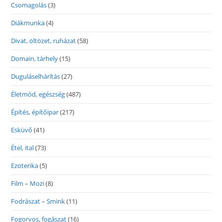
Csomagolás
(3)
Diákmunka
(4)
Divat, öltözet, ruházat
(58)
Domain, tárhely
(15)
Duguláselhárítás
(27)
Életmód, egészség
(487)
Építés, építőipar
(217)
Esküvő
(41)
Étel, ital
(73)
Ezoterika
(5)
Film – Mozi
(8)
Fodrászat – Smink
(11)
Fogorvos, fogászat
(16)