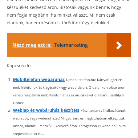
készülékét kedvező áron. Biztosak vagyunk benne, hogy
nem fogja megbánni ha minket választ. Mi nem csak
eladunk, hanem később is törődünk ügyfeleinkkel.
Nézd meg ezt is:
Telemarketing
Kapcsolódó:
Mobiltelefon webáruház
Ujmobiltelefon.hu: Kártyafüggetlen
mobiltelefonok és kiegészítők egy weboldalon. Oldalunkon olcsó áron
veheti meg álmai mobiltelefonját és az árucikkeket díjtalanul szállítjuk
Önnek....
Weblap és webáruház készítés!
Készíttessen vállalkozásának
weblapot, vagy webáruházat! Mi gyorsan, és megbízhatóan elkészítjük
önnek, ráadásul rendkívül kedvező áron. Látogasson el weboldalunkra:
szepweblap.hu és...