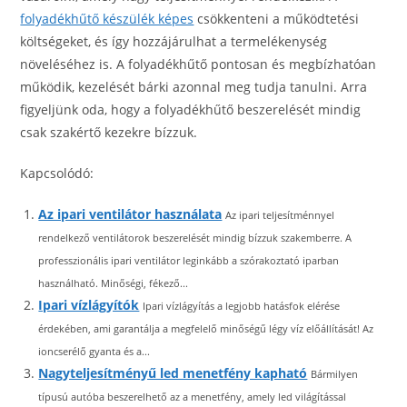
folyadékhűtő készülék képes
csökkenteni a működtetési
költségeket, és így hozzájárulhat a termelékenység
növeléséhez is. A folyadékhűtő pontosan és megbízhatóan
működik, kezelését bárki azonnal meg tudja tanulni. Arra
figyeljünk oda, hogy a folyadékhűtő beszerelését mindig
csak szakértő kezekre bízzuk.
Kapcsolódó:
Az ipari ventilátor használata
Az ipari teljesítménnyel
rendelkező ventilátorok beszerelését mindig bízzuk szakemberre. A
professzionális ipari ventilátor leginkább a szórakoztató iparban
használható. Minőségi, fékező...
Ipari vízlágyítók
Ipari vízlágyítás a legjobb hatásfok elérése
érdekében, ami garantálja a megfelelő minőségű légy víz előállítását! Az
ioncserélő gyanta és a...
Nagyteljesítményű led menetfény kapható
Bármilyen
típusú autóba beszerelhető az a menetfény, amely led világítással