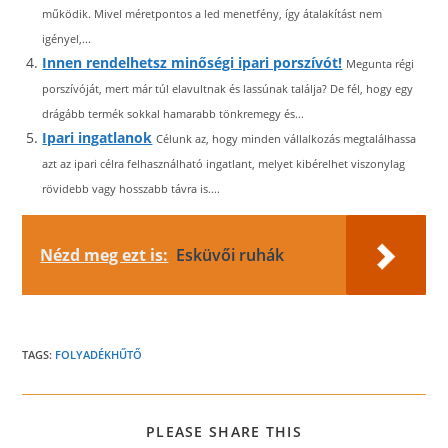
működik. Mivel méretpontos a led menetfény, így átalakítást nem
igényel,...
Innen rendelhetsz minőségi ipari porszívót!
Megunta régi
porszívóját, mert már túl elavultnak és lassúnak találja? De fél, hogy egy
drágább termék sokkal hamarabb tönkremegy és...
Ipari ingatlanok
Célunk az, hogy minden vállalkozás megtalálhassa
azt az ipari célra felhasználható ingatlant, melyet kibérelhet viszonylag
rövidebb vagy hosszabb távra is....
Nézd meg ezt is:
Esküvői ruhák
TAGS:
FOLYADÉKHŰTŐ
SHARE
PLEASE SHARE THIS
THIS