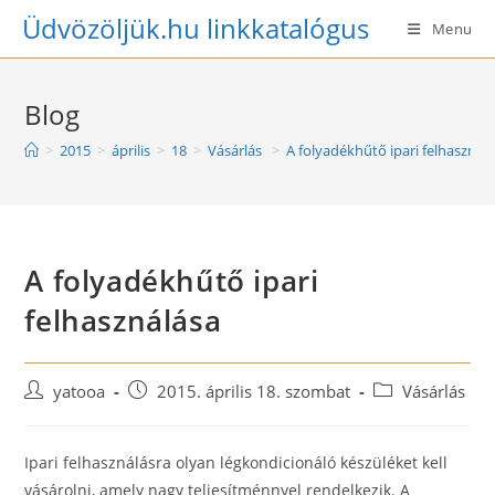
Skip
Üdvözöljük.hu linkkatalógus
Menu
to
content
Blog
>
2015
>
április
>
18
>
Vásárlás
>
A folyadékhűtő ipari felhasznál
A folyadékhűtő ipari
felhasználása
Post
Post
Post
yatooa
2015. április 18. szombat
Vásárlás
author:
published:
category:
Ipari felhasználásra olyan légkondicionáló készüléket kell
vásárolni, amely nagy teljesítménnyel rendelkezik. A