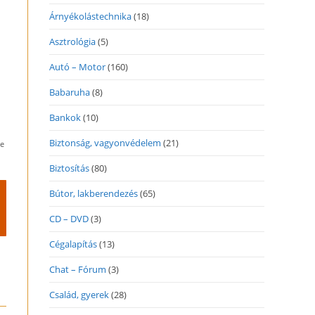
Árnyékolástechnika
(18)
Asztrológia
(5)
Autó – Motor
(160)
Babaruha
(8)
Bankok
(10)
Biztonság, vagyonvédelem
(21)
ve
Biztosítás
(80)
Bútor, lakberendezés
(65)
CD – DVD
(3)
Cégalapítás
(13)
Chat – Fórum
(3)
Család, gyerek
(28)