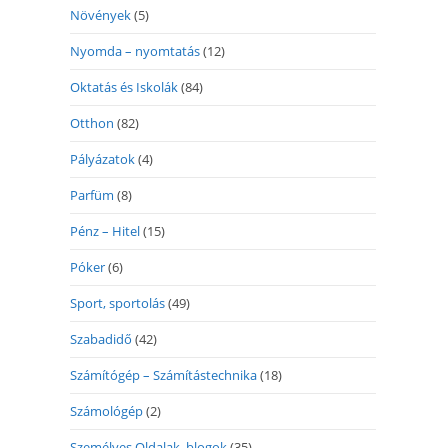
Növények
(5)
Nyomda – nyomtatás
(12)
Oktatás és Iskolák
(84)
Otthon
(82)
Pályázatok
(4)
Parfüm
(8)
Pénz – Hitel
(15)
Póker
(6)
Sport, sportolás
(49)
Szabadidő
(42)
Számítógép – Számítástechnika
(18)
Számológép
(2)
Személyes Oldalak, blogok
(35)