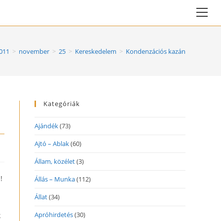
Vie
web
Me
011
>
november
>
25
>
Kereskedelem
>
Kondenzációs kazán
Kategóriák
Ajándék
(73)
Ajtó – Ablak
(60)
Állam, közélet
(3)
!
Állás – Munka
(112)
Állat
(34)
Apróhirdetés
(30)
k