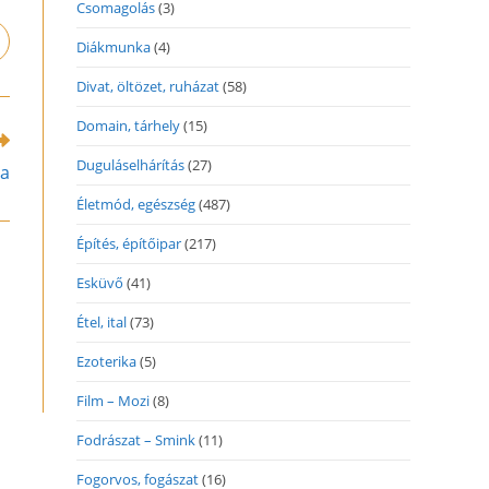
Csomagolás
(3)
pens
Diákmunka
(4)
n
Divat, öltözet, ruházat
(58)
ew
indow
Domain, tárhely
(15)
Duguláselhárítás
(27)
sa
Életmód, egészség
(487)
Építés, építőipar
(217)
Esküvő
(41)
Étel, ital
(73)
Ezoterika
(5)
Film – Mozi
(8)
Fodrászat – Smink
(11)
Fogorvos, fogászat
(16)