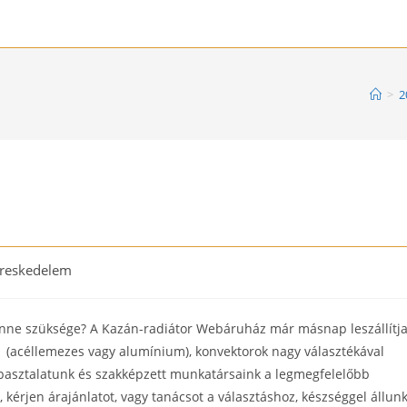
>
2
reskedelem
ry:
lenne szüksége? A Kazán-radiátor Webáruház már másnap leszállítja
 (acéllemezes vagy alumínium), konvektorok nagy választékával
apasztalatunk és szakképzett munkatársaink a legmegfelelőbb
kérjen árajánlatot, vagy tanácsot a választáshoz, készséggel állun