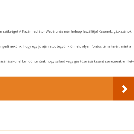
an szüksége? A Kazán-radiátor Webáruház már holnap leszállítja! Kazánok, gázkazánok,
ngedi nekünk, hogy egy jó ajánlatot tegyünk önnek, olyan fontos téma terén, mint a
ásárlásakor el kell döntenünk hogy szilárd vagy gáz tüzelésű kazánt szeretnénk-e, illet