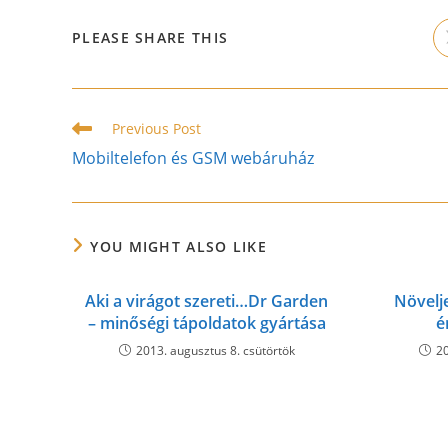
SHARE
PLEASE SHARE THIS
THIS
CONTENT
Read
Previous Post
more
Mobiltelefon és GSM webáruház
articles
YOU MIGHT ALSO LIKE
Aki a virágot szereti…Dr Garden
Növelje
– minőségi tápoldatok gyártása
é
2013. augusztus 8. csütörtök
20