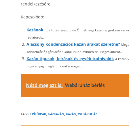
rendelkezésére!
Kapcsolódó:
Kazánok
Itt a fűtési szezon, de Önnek még kazánra, gázkazánra v
radiátorok...
Alacsony kondenzációs kazán árakat szeretne?
Mege
kondenzációs gázkazán? Oldalunkon minden szükséges adatot...
Kazán típusok, leírások és egyéb tudnivalók
A kazán v
hogy anyagi meglétünk mit is enged...
Nézd meg ezt is:
Webáruház bérlés
TAGS:
ÉPÍTŐIPAR
,
GÁZKAZÁN
,
KAZÁN
,
WEBÁRUHÁZ