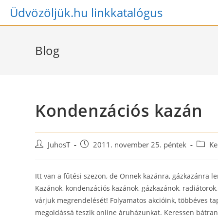
Skip
Üdvözöljük.hu linkkatalógus
to
content
Blog
Kondenzációs kazán
Post
Post
Post
JuhosT
2011. november 25. péntek
Ke
author:
published:
catego
Itt van a fűtési szezon, de Önnek kazánra, gázkazánra 
Kazánok, kondenzációs kazánok, gázkazánok, radiátorok,
várjuk megrendelését! Folyamatos akcióink, többéves t
megoldássá teszik online áruházunkat. Keressen bátran, 