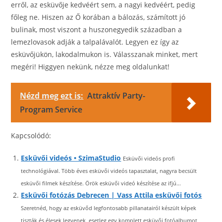
erről, az esküvője kedvéért sem, a nagyi kedvéért, pedig
főleg ne. Hiszen az Ő korában a bálozás, számított jó
bulinak, most viszont a huszonegyedik században a
lemezlovasok adják a talpalávalót. Legyen ez így az
esküvőjükön, lakodalmukon is. Válasszanak minket, mert
megéri! Higgyen nekünk, nézze meg oldalunkat!
Nézd meg ezt is:
Attraktív Party-
Program Service
Kapcsolódó:
Esküvői videós • SzimaStudio
Esküvői videós profi
technológiával. Több éves esküvői videós tapasztalat, nagyra becsült
esküvői filmek készítése. Örök esküvői videó készítése az ifjú...
Esküvői fotózás Debrecen | Vass Attila esküvői fotós
Szeretnéd, hogy az esküvőd legfontosabb pillanatairól készült képek
tiszták és élesek legyenek, esetleg egy komplett esküvői fotóalbumot