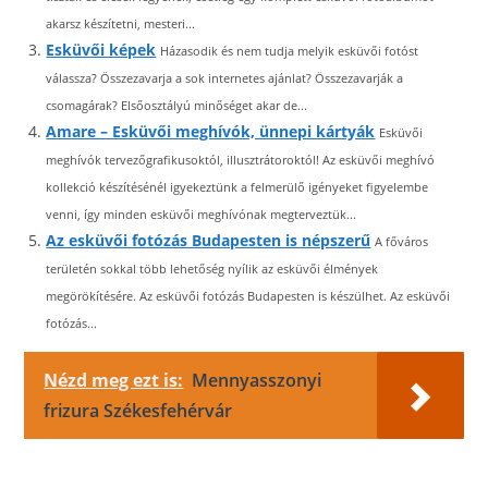
akarsz készítetni, mesteri...
Esküvői képek
Házasodik és nem tudja melyik esküvői fotóst
válassza? Összezavarja a sok internetes ajánlat? Összezavarják a
csomagárak? Elsőosztályú minőséget akar de...
Amare – Esküvői meghívók, ünnepi kártyák
Esküvői
meghívók tervezőgrafikusoktól, illusztrátoroktól! Az esküvői meghívó
kollekció készítésénél igyekeztünk a felmerülő igényeket figyelembe
venni, így minden esküvői meghívónak megterveztük...
Az esküvői fotózás Budapesten is népszerű
A főváros
területén sokkal több lehetőség nyílik az esküvői élmények
megörökítésére. Az esküvői fotózás Budapesten is készülhet. Az esküvői
fotózás...
Nézd meg ezt is:
Mennyasszonyi
frizura Székesfehérvár