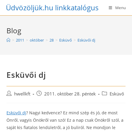
Skip
Üdvözöljük.hu linkkatalógus
Menu
to
content
Blog
>
2011
>
október
>
28
>
Esküvő
>
Esküvői dj
Esküvői dj
Post
Post
Post
hwellkft
2011. október 28. péntek
Esküvő
author:
published:
category:
Esküvői dj
? Nagyi kedvence? Ez mind szép és jó, de most
Önről, vagyis Önökről van szó! Ez a nap csak Önökről szól, a
saját kis fiatalos lendületről, a jó buliról. Ne mondjon le