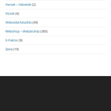
Versek – Idézetek
(2)
Viccek
(6)
Weboldal készítés
(49)
Webshop – Webáruház
(385)
X-Faktor
(8)
Zene
(19)