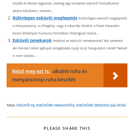
tiszták és élesek legyenek, esetleg egy komplett esküvői fotóalbumot
akarsz készítetni, mesteri...
Különleges esküvői meglepetés
Különleges esküvői meglepetés
a menyasszony, a vőlegény, vagy a násznép részére: a fiatal házastárs
közös élményeit humoros formában feldolgozó Stand...
Esküvői zenekarok
Imádod az esküvői zenekarokat? Azt szereted
aki minden téren igényes szolgáltatás nyújt és jó hangulatot csinál? Neked
is nem sokára...
Nézd meg ezt is:
alkalmi ruha és
menyasszonyi ruha készítés
TAGS:
ESKÜVŐI DJ
,
ESKÜVŐRE HANGOSÍTÁS
,
ESKÜVŐRE ZENESZOLGÁLTATÁS
SHARE
PLEASE SHARE THIS
THIS