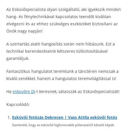
Az Esküvőspecialista olyan szolgáltató, aki igyekszik minden
hang- és fénytechnikával kapcsolatos teendőt kiválóan
elvégezni és az ehhez szükséges eszközöket biztosítani az
Önök nagy napján!
A szertartás alatti hangosítás során nem hibázunk. Ezt a
technikai berendezéseink kétszeres túlbiztosításával
garantáljuk.
Fantasztikus hangulatot teremtünk a tánctéren nemcsak a
kiváló zenékkel, hanem a hangulatos teremvilágítással is!
Ha
esküvőre DJ
-t keresnek, válasszák az Esküvőspecialistát!
Kapcsolódó:
Esküvői fotózás Debrecen | Vass Attila esküvői fotós
Szeretnéd, hogy az esküvőd legfontosabb pillanatairól készült képek