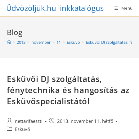
Skip
Üdvözöljük.hu linkkatalógus
Menu
to
content
Blog
>
2013
>
november
>
11
>
Esküvő
>
Esküvői DJ szolgáltatás, fény
Esküvői DJ szolgáltatás,
fénytechnika és hangosítás az
Esküvőspecialistától
Post
Post
nettarifaeszti
2013. november 11. hétfő
author:
published:
Post
Esküvő
category: