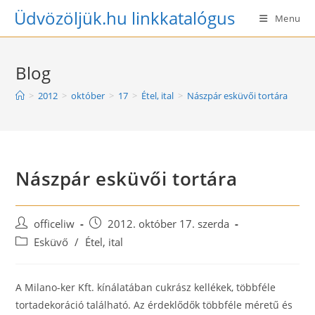
Skip
Üdvözöljük.hu linkkatalógus
Menu
to
content
Blog
>
2012
>
október
>
17
>
Étel, ital
>
Nászpár esküvői tortára
Nászpár esküvői tortára
Post
Post
officeliw
2012. október 17. szerda
author:
published:
Post
Esküvő
/
Étel, ital
category:
A Milano-ker Kft. kínálatában cukrász kellékek, többféle
tortadekoráció található. Az érdeklődők többféle méretű és