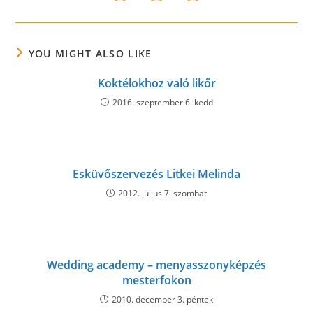
in
in
in
window
window
window
window
window
window
window
a
a
a
new
new
new
window
window
window
YOU MIGHT ALSO LIKE
Koktélokhoz való likőr
2016. szeptember 6. kedd
Esküvőszervezés Litkei Melinda
2012. július 7. szombat
Wedding academy – menyasszonyképzés
mesterfokon
2010. december 3. péntek