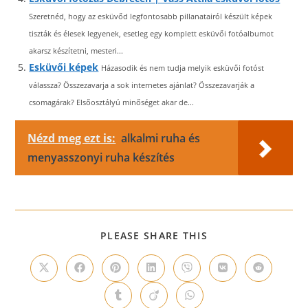
Szeretnéd, hogy az esküvőd legfontosabb pillanatairól készült képek
tiszták és élesek legyenek, esetleg egy komplett esküvői fotóalbumot
akarsz készítetni, mesteri...
Esküvői képek
Házasodik és nem tudja melyik esküvői fotóst
válassza? Összezavarja a sok internetes ajánlat? Összezavarják a
csomagárak? Elsőosztályú minőséget akar de...
Nézd meg ezt is:
alkalmi ruha és
menyasszonyi ruha készítés
SHARE
PLEASE SHARE THIS
THIS
CONTENT
Opens
Opens
Opens
Opens
Opens
Opens
Opens
in
in
in
in
in
in
in
a
a
a
a
a
a
a
Opens
Opens
Opens
new
new
new
new
new
new
new