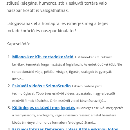
stílusú (elegáns, humoros, stb.), esküvői tortára való
nászpár között is válogathatnak.
Látogassanak el a honlapra, és ismerjék meg a teljes
tortadekoráció és nászpár kínálatot!
Kapcsolódó:
Milano-ker Kft. tortadekoráció
A Milano-ker Kft. cukrász
kellékek, termékek forgalmazásával foglalkozik. Az érdeklődőket többféle
tortadekoráció várja, például virágok, figurák, szalagok és gyertyák,
illetve...
Esküvői videós • SzimaStudio
Esküvői videós profi
technológiával. Több éves esküvői videós tapasztalat, nagyra becsült
esküvői filmek készítése. Örök esküvői videó készítése az ifjú...
Különleges esküvői meglepetés
Különleges esküvői meglepetés
a menyasszony, a vőlegény, vagy a násznép részére: a fiatal házastárs
közös élményeit humoros formában feldolgozó Stand...
Esküvői fotózás Debrecen | Vass Attila esküvői fotós