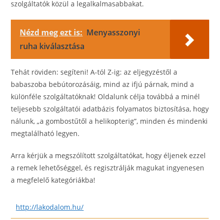
szolgáltatók közül a legalkalmasabbakat.
Nézd meg ezt is:
Menyasszonyi
ruha kiválasztása
Tehát röviden: segíteni! A-tól Z-ig: az eljegyzéstől a
babaszoba bebútorozásáig, mind az ifjú párnak, mind a
különféle szolgáltatóknak! Oldalunk célja továbbá a minél
teljesebb szolgáltatói adatbázis folyamatos biztosítása, hogy
nálunk, „a gombostűtől a helikopterig”, minden és mindenki
megtalálható legyen.
Arra kérjük a megszólított szolgáltatókat, hogy éljenek ezzel
a remek lehetőséggel, és regisztrálják magukat ingyenesen
a megfelelő kategóriákba!
http://lakodalom.hu/