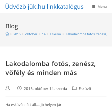
Skip
Üdvözöljük.hu linkkatalógus
Menu
to
content
Blog
>
2015
>
október
>
14
>
Esküvő
>
Lakodalomba fotós, zenész, vő
Lakodalomba fotós, zenész,
vőfély és minden más
Post
Post
Post
2015. október 14. szerda
Esküvő
author:
published:
category:
Ha esküvő előtt áll…. jó helyen jár!