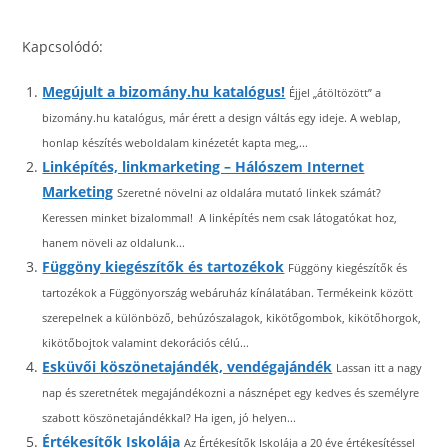
Kapcsolódó:
Megújult a bizomány.hu katalógus!
Éjjel „átöltözött” a
bizomány.hu katalógus, már érett a design váltás egy ideje. A weblap,
honlap készítés weboldalam kinézetét kapta meg,...
Linképítés, linkmarketing – Hálószem Internet
Marketing
Szeretné növelni az oldalára mutató linkek számát?
Keressen minket bizalommal! A linképítés nem csak látogatókat hoz,
hanem növeli az oldalunk...
Függöny kiegészítők és tartozékok
Függöny kiegészítők és
tartozékok a Függönyország webáruház kínálatában. Termékeink között
szerepelnek a különböző, behúzószalagok, kikötőgombok, kikötőhorgok,
kikötőbojtok valamint dekorációs célú...
Esküvői köszönetajándék, vendégajándék
Lassan itt a nagy
nap és szeretnétek megajándékozni a násznépet egy kedves és személyre
szabott köszönetajándékkal? Ha igen, jó helyen...
Értékesítők Iskolája
Az Értékesítők Iskolája a 20 éve értékesítéssel