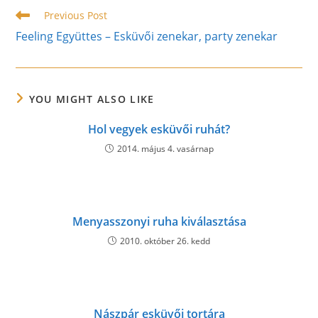
Read
Previous Post
more
Feeling Együttes – Esküvői zenekar, party zenekar
articles
YOU MIGHT ALSO LIKE
Hol vegyek esküvői ruhát?
2014. május 4. vasárnap
Menyasszonyi ruha kiválasztása
2010. október 26. kedd
Nászpár esküvői tortára