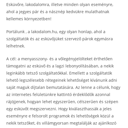
Esküvőre, lakodalomra, illetve minden olyan eseményre,
ahol a jegyes pár és a násznép kedvükre mulathatnak
kellemes környezetben!
Portálunk , a lakodalom.hu, egy olyan honlap, ahol a
szolgáltatók és az esküvőjüket szervező párok egymásra
lelhetnek.
A cél: a menyasszony- és a vőlegényjelölteket érthetően
támogatni az esküvő és a lagzi lebonyolításában, a nekik
leginkább tetsző szolgáltatókkal. Emellett a szolgáltatók
lehető legszélesebb rétegeinek lehetőséget kívánunk adni
saját maguk díjtalan bemutatására. Az lenne a célunk, hogy
az internetes felületünkre kattintó érdeklődők azonnal
rájöjjenek, hogyan lehet egyszerűen, célszerűen és szépen
egy esküvőt megszervezni. Hogy kiválaszthassák a jeles
eseményre e felsorolt programok és lehetőségek közül a
nekik tetszőket, és villámgyorsan megtalálják az ajánlkozó